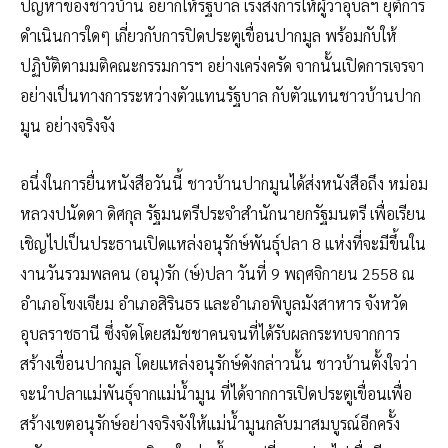
ปัญหาของชาวบ้าน อยากให้รัฐบาล เร่งสั่งการให้ผู้ว่าอุบลฯ ยุติการ
ดำเนินการใดๆ เกี่ยวกับการปิดประตูเขื่อนปากมูล พร้อมกับให้
ปฏิบัติตามมติคณะกรรมการฯ อย่างเคร่งครัด จากนั้นเปิดการเจรจา
อย่างเป็นทางการระหว่างตัวแทนรัฐบาล กับตัวแทนชาวบ้านปาก
มูน อย่างจริงจัง
อนึ่งในการยื่นหนังสือวันนี้ ชาวบ้านปากมูนได้ส่งหนังสือถึง หม่อม
หลวงปนัดดา ดิศกุล รัฐมนตรีประจำสำนักนายกรัฐมนตรี เพื่อเรียน
เชิญไปเป็นประธานเปิดแหล่งอนุรักษ์พันธุ์ปลา 8 แห่งที่จะมีขึ้นใน
งานวันรวมพลคน (อนุ)รัก (ษ์)ปลา วันที่ 9 พฤศจิกายน 2558 ณ
อำเภอโขงเจียม อำเภอสิรินธร และอำเภอพิบูลมังสาหาร จังหวัด
อุบลราชธานี ซึ่งจัดโดยสมัชชาคนจนที่ได้รับผลกระทบจากการ
สร้างเขื่อนปากมูล โดยแหล่งอนุรักษ์ดังกล่าวนั้น ชาวบ้านตั้งใจว่า
จะนำปลาแม่พันธุ์จากแม่น้ำมูน ที่ได้จากการเปิดประตูเขื่อนเพื่อ
สร้างเขตอนุรักษ์อย่างจริงจังให้แม่น้ำมูนกลับมาสมบูรณ์อีกครั้ง