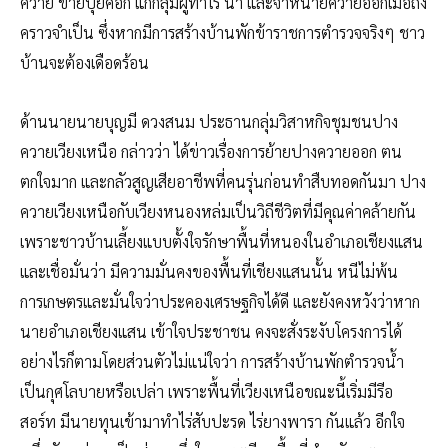
ควาย ขายปุ๋ยคอก แก่กลุ่มผู้ทำไร่ นา และจำหน่ายควายออกเมื่อถึง
คราวจำเป็น ซึ่งหากมีการสร้างบ้านพักข้าราชการตำรวจจริงๆ ชาว
บ้านจะต้องเดือดร้อน
ด้านนายนายบุญมี ดวงสนม ประธานกลุ่มวิสาหกิจชุมชนปาง
ควายเวียงเหนือ กล่าวว่า ได้ข่าวเรื่องการย้ายปางควายออก ตน
ตกใจมาก และกลัวสูญเสียอาชีพที่คนรุ่นก่อนทำสืบทอดกันมา ปาง
ควายเวียงเหนือกับเวียงหนองหล่มเป็นวิถีชีวิตที่มีคุณค่าคล้ายกัน
เพราะชาวบ้านเลี้ยงแบบตั้งใจรักษาพื้นที่หนองในอำเภอเชียงแสน
และเชื่อมั่นว่า มีความมั่นคงของพื้นที่เชียงแสนนั้น หนีไม่พ้น
การเกษตรและมั่นใจว่าประคองเศรษฐกิจได้ดี และยังคงหวังว่าหาก
นายอำเภอเชียงแสน เข้าใจประชาชน คงจะสั่งระงับโครงการได้
อย่างไรก็ตามโดยส่วนตัวไม่แน่ใจว่า การสร้างบ้านพักตำรวจน้ำ
เป็นกุศโลบายหรือเปล่า เพราะพื้นที่เวียงเหนือขณะนี้เริ่มมีรีอ
สอร์ท มีนายทุนเข้ามาทำไร่สับปะรด ไร่ยางพารา กันแล้ว อีกใจ