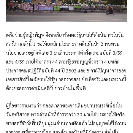
เครือข่ายผู้หญิงพีมูฟ จึงขอเรียกร้องต่อรัฐบาลให้ดำเนินการในวัน
สตรีสากลดังนี้ 1 ขอให้ยกเลิกนโยบายทวงคืนผืนป่า 2 ทบทวน
นโยบายเศรษฐกิจพิเศษ 3 ยกเลิกประกาศคำสั่งคสช.ฉบับที่ 3/59
และ 4/59 ภายใต้มาตรา 44 ตามรัฐธรรมนูญชั่วคราว 4 ยกเลิก
ประกาศคณะปฏิวัติฉบับที่ 44 ปี 2502 และ 5 กรณีปัญหาการออก
เอกสารสิทธิ์โดยมิชอบให้รัฐบาลตรวจสอบข้อเท็จจริงและระหว่างนี้
ต้องชะลอการดำเนินคดีกับชาวบ้านในพื้นที่
ผู้สื่อข่าวรายงานว่า ตลอดเวลาของการเดินขบวนรณรงค์เนื่องใน
วันสตรีสากล ทางเจ้าหน้าที่ตำรวจกว่า 20 นายได้ประกาศให้เครือ
ข่ายสตรีจำกัดพื้นที่ชุมนุมแค่บนทางเดินเท้า ไม่อนุญาตให้ใช้ถนน
สาธารณะเพื่อรณรงค์ใดๆ และสั่งปลดป้ายที่มีข้อความส่อไปใน