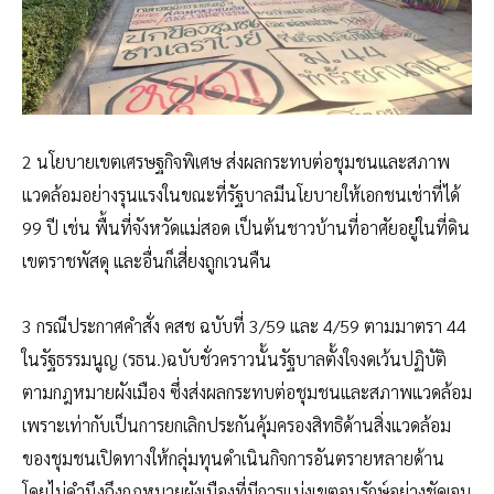
2 นโยบายเขตเศรษฐกิจพิเศษ ส่งผลกระทบต่อชุมชนและสภาพ
แวดล้อมอย่างรุนแรงในขณะที่รัฐบาลมีนโยบายให้เอกชนเช่าที่ได้
99 ปี เช่น พื้นที่จังหวัดแม่สอด เป็นต้นชาวบ้านที่อาศัยอยู่ในที่ดิน
เขตราชพัสดุ และอื่นก็เสี่ยงถูกเวนคืน
3 กรณีประกาศคำสั่ง คสช ฉบับที่ 3/59 และ 4/59 ตามมาตรา 44
ในรัฐธรรมนูญ (รธน.)ฉบับชั่วคราวนั้นรัฐบาลตั้งใจงดเว้นปฏิบัติ
ตามกฎหมายผังเมือง ซึ่งส่งผลกระทบต่อชุมชนและสภาพแวดล้อม
เพราะเท่ากับเป็นการยกเลิกประกันคุ้มครองสิทธิด้านสิ่งแวดล้อม
ของชุมชนเปิดทางให้กลุ่มทุนดำเนินกิจการอันตรายหลายด้าน
โดยไม่คำนึงถึงกฎหมายผังเมืองที่มีการแบ่งเขตอนุรักษ์อย่างชัดเจน