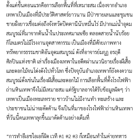
ตั้งแต่ขั้นตอนแรกคือการเลือกพื้นที่ที่เหมาะสม เนื่องจากอำเภอ
เทพาเป็นเมืองที่มีประวัติศาสตร์ยาวนาน มีป่าชายเลนและชุมชน
ชายฝั่งยาวเชื่อมต่อถึงจังหวัดปัตตานีนับหมื่นไร่ มีปากแม่น้ำอุดม
สมบูรณ์ที่มาจากต้นน้ำในประเทศมาเลเซีย ตลอดสายน้ำนับร้อย
กิโลเมตรไม่มีโรงงานอุตสาหกรรม เป็นเมืองที่มีศักยภาพทาง
ทรัพยากรธรรมชาติอันอุดมสมบูรณ์ ดังที่อาจารย์มกุฏ อรฤดี
ศิลปินแห่งชาติ เล่าเรื่องเมืองเทพาในอดีตผ่านนวนิยายเรื่องผีเสื้อ
และดอกไม้จนโด่งดังไปทั่วโลก ซึ่งปัจจุบันอำเภอเทพาก็ยังคงความ
สมบูรณ์ดั่งเช่นในเรื่องผีเสื้อและดอกไม้ การเลือกพื้นที่ตั้งโรงไฟฟ้า
ถ่านหินเทพาจึงไม่มีเหมาะสม แต่รัฐบาลอาจได้รับข้อมูลผิดๆ ว่า
เทพาเป็นเมืองทะเลทราย ชาวบ้านไม่มีงานทำ ทะเลร้าง และ
ประชาชนไม่น่าจะคัดค้าน จึงเป็นที่มาของโรงไฟฟ้าถ่านหินเทพา
ที่วันนี้คนเทพาลุกขึ้นมาคัดค้านอย่างเต็มที่
“การทำอีเอชไอเอก็ผิด เวที ค1 ค2 ค3 ก็เหมือนทำในค่ายทหาร