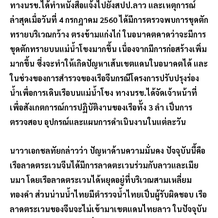
ทางนรข.ได้ทำหนังสือแจ้งไปยังสปป.ลาว และเหตุการณ์
ล่าสุดเมื่อวันที่ 4 กรกฎาคม 2560 ได้มีการตรวจพบการขุดตัก
ทรายบริเวณกว้าง ตรงข้ามแก่งไก่ ในอนาคตคาดว่าจะมีการ
ขุดตักทรายบนแม่น้ำโขงมากขึ้น เนื่องจากมีการก่อสร้างเพิ่ม
มากขึ้น ซึ่งจะทำให้เกิดปัญหาเส้นเขตแดนในอนาคตได้ และ
ในช่วงของการสำรวจของเรือจีนกรณีโครงการปรับปรุงร่อง
น้ำเพื่อการเดินเรือบนแม่น้ำโขง ทางนรข.ได้จัดเจ้าหน้าที่
เพื่อสังเกตการณ์การปฏิบัติงานของเรือทั้ง 3 ลำ เป็นการ
ตรวจสอบ อุปกรณ์และแผนการดำเนินงานในแต่ละวัน
นาวาเอกชลทัยกล่าวว่า ปัญหาด้านความมั่นคง ปัจจุบันนี้คือ
เรือลาดตระเวนจีนได้มีการลาดตะเวนร่วมกับลาวและเมีย
นมา โดยเรือลาดตระเวนได้หยุดอยู่ที่บริเวณสามเหลี่ยม
ทองคำ ส่วนน่านน้ำไทยมีตำรวจน้ำไทยเป็นผู้รับผิดชอบ เรือ
ลาดตระเวนของจีนจะไม่เข้ามาเขตแดนไทยลาว ในปัจจุบัน