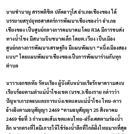
นายชำนาญ สรรพลิขิต ปลัดอาวุโส อำเภอเชียงของ ได้
บรรยายสรุปยุทธศาสตร์การพัฒนาเชียงของว่า อำเภอ
เชียงของ เป็นศูนย์กลางการคมนาคม โดย R3A มีการขนส่ง
ทางน้ำโขง มีสนามบินขนาดเล็ก โดยต.เวียง เป็นเมือง
ศูนย์กลางการพัฒนาเศรษฐกิจ มีแผนพัฒนา “หนึ่งเมืองสอง
แบบ” โดยแผนพัฒนาเชียงของเป็นการพัฒนาร่วมกันทุก
ตำบล
นาวาเอกชลทัย รัตนเรือง ผู้บังคับหน่วยเรือรักษาความสงบ
เรียบร้อยตามลำแม่น้ำโขงเขต (นรข.)เชียงราย กล่าวว่า
ปัญหาเกาะดอนและการแบ่งเขตแดนแม่น้ำโขง ไทย-ลาว
อ้างอิงตามอนุสัญญา 2469 “ตามอนุสัญญา 25 สิงหาคม
2469 ข้อที่ 3 กำหนดเส้นเขตแดนไทย-ฝรั่งเศสตามร่องน้ำ
ลึก หากตรงที่ใดมีเกาะให้ใช้ร่องน้ำลึกที่ใกล้ฝั่งไทยมากที่สุด