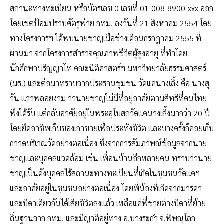
สถานะทางทะเบียน หรือบัตรเลข 0 เลขที่ 01-008-8900-xxx ออก
โดยเขตป้อมปราบศัตรูพ่าย กทม. ลงวันที่ 21 สิงหาคม 2554 โดย
ทางโครงการฯ ได้พบนายชาญเมื่อช่วงเดือนกรกฎาคม 2555 ที่
ผ่านมา จากโครงการสำรวจคุณภาพชีวิตผู้สูงอายุ ที่ทำโดย
นักศึกษาปริญญาโท คณะนิติศาสตร์ฯ มหาวิทยาลัยธรรมศาสตร์
(มธ.) และต่อมาทราบจากประธานชุมชน วัดแคนางเลิ้ง คือ นางสุ
วัน แววพลอยงาม ว่านายชาญไม่มีที่อยู่อาศัยตามสิทธิที่คนไทย
พึงได้รับ แต่กลับอาศัยอยู่ในพระอุโบสถวัดแคนางเลิ้งมากว่า 20 ปี
โดยยึดอาชีพเก็บของเก่าขายเพื่อประทังชีวิต และบางครั้งก็คอยเก็บ
กวาดบริเวณวัดอย่างต่อเนื่อง ซึ่งจากการสัมภาษณ์ข้อมูลจากนาย
ชาญและบุคคลแวดล้อม เช่น เพื่อนบ้านอีกหลายคน ทราบว่านาย
ชาญเป็นดังบุคคลไร้สถานะทางทะเบียนที่เกิดในชุมชนวัดแคฯ
และอาศัยอยู่ในชุมชนอย่างต่อเนื่อง โดยพี่น้องที่เกิดจากมารดา
และบิดาเดียวกันได้เสียชีวิตลงแล้ว เหลือแค่พี่ชายต่างบิดาที่ย้าย
ถิ่นฐานจาก กทม. และมีญาติอยู่ทาง อ.บางระกำ จ.พิษณุโลก