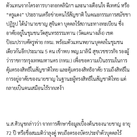
ตัวแทนจากโครงการบางกอกคลินิกฯ และนางเตือนใจ ดีเทศน์ หรือ
“ครูแดง” ประธานเครือข่ายคนไร้สัญชาติ ในคณะกรรมการสมัชชา
ปฏิรูป ได้นำนายชาญ สุจินดา บุคคลไร้สถานะทางทะเบียน ซึ่ง
อาศัยอยู่ในชุมชนวัดสุนทรธรรมทาน (วัดแคนางเลิ้ง) เขต
ป้อมปราบศัตรูพ่าย กทม. พร้อมตัวแทนพยานบุคคลในชุมชน
เดียวกันอีกประมาณ 5 คน เข้าพบ พญ.มาลินี สุขเวชชวรกิจ รองผู้
ว่าราชการกรุงเทพมหานคร (กทม.) เพื่อขอความเป็นธรรมในการ
คุ้มครองสิทธิในสัญชาติไทย และคุ้มครองสิทธิอาศัย รวมถึงสิทธิใน
การอยู่อาศัยของนายชาญ ในฐานะผู้ทรงสิทธิในสัญชาติไทย แต่
กลายเป็นคนเสมือนไร้รากเหง้า
น.ส.ศิวนุชกล่าวว่า จากการศึกษาข้อมูลเบื้องต้นของนายชาญ อายุ
72 ปี หรือชื่อสมมติว่าลุงตู่ พบถือครองบัตรประจำตัวบุคคลไร้