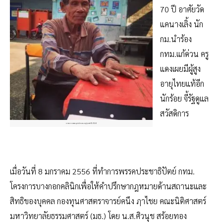
70 ปี อาศัยวัด
แคนางเลิ้ง นัก
กม.นำร้อง
กทม.แก้ด่วน ครู
แดงเผยมีผู้สูง
อายุไทยแท้อีก
นักร้อย จี้รัฐดูแล
สวัสดิการ
ภาพจาก www.gotoknow.org/posts/514524
เมื่อวันที่ 8 มกราคม 2556 ที่ทำการพรรคประชาธิปัตย์ กทม.
โครงการบางกอกคลินิกเพื่อให้คำปรึกษากฎหมายด้านสถานะและ
สิทธิของบุคคล กองทุนศาสตราจารย์คนึง ฦาไชย คณะนิติศาสตร์
มหาวิทยาลัยธรรมศาสตร์ (มธ.) โดย น.ส.ศิวนุช สร้อยทอง