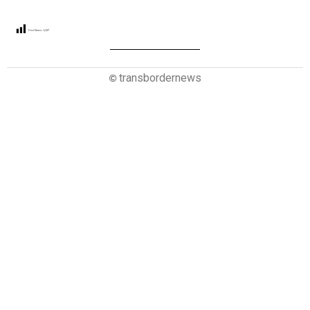
Post Views:
1,237
transbordernews
©