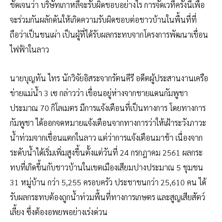
ชัดเจนว่า บริษัทเกาหลีจะรับผิดชอบอย่างไร การจัดเวทีครั้งนี้เพื่อ
จะร่วมกันผลักดันให้เกิดความรับผิดชอบต่อชาวบ้านในพื้นที่ที่
ถือว่าเป็นชนเผ่า เป็นผู้ที่ได้รับผลกระทบจากโครงการพัฒนาเขื่อน
ไฟฟ้าในลาว
นายบุญทัน ไทร นักวิจัยอิสระจากรัตนคีรี อดีตผู้ประสานงานเครือ
ข่ายแม่น้ำ 3 เซ กล่าวว่า เขื่อนอยู่ห่างจากชายแดนกัมพูชา
ประมาณ 70 กิโลเมตร มีการแจ้งเตือนที่เป็นทางการ โดยทางการ
กัมพูชา ได้ออกจดหมายแจ้งเตือนจากทางการว่าให้เฝ้าระวังภาวะ
น้ำท่วมจากเขื่อนแตกในลาว แต่ว่าการแจ้งเตือนมาช้า เนื่องจาก
ระดับน้ำได้เริ่มเพิ่มสูงขึ้นตั้งแต่วันที่ 24 กรกฎาคม 2561 ผลกระ
ทบที่เกิดขึ้นกับชาวบ้านในเขตเมืองเสียมปางประมาณ 5 ชุมชน
31 หมู่บ้าน กว่า 5,255 ครอบครัว ประชาชนกว่า 25,610 คน ได้
รับผลกระทบต้องถูกน้ำท่วมพื้นที่ทางการเกษตร และสูญเสียสัตว์
เลี้ยง ซึ่งต้องอพยพอย่างเร่งด่วน