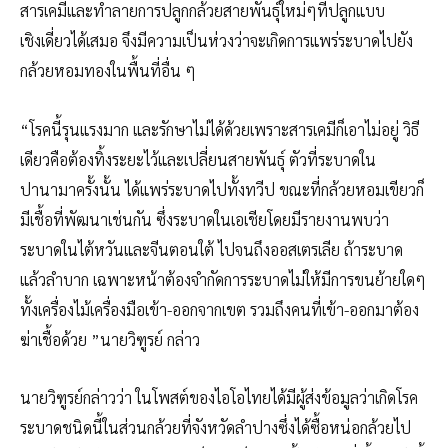
สารเคมีและทำลายการปลูกกล้วยสายพันธุ์ใหม่ๆที่ปลูกแบบ
เชิงเดี่ยวได้เสมอ จึงมีความเป็นห่วงว่าจะเกิดการแพร่ระบาดไปยัง
กล้วยหอมทองในพื้นที่อื่น ๆ
“โรคนี้รุนแรงมาก และรักษาไม่ได้ด้วยเพราะสารเคมีก็เอาไม่อยู่ วิธี
เดียวคือต้องทิ้งระยะไว้และเปลี่ยนสายพันธุ์ ตัวที่ระบาดใน
ปานามาครั้งนั้น ได้แพร่ระบาดไปทั้งทวีป ขณะที่กล้วยหอมเขียวก็
มีเชื้อที่พัฒนาเช่นกัน ซึ่งระบาดในเอเชียโดยมีรายงานพบว่า
ระบาดในไต้หวันและจีนตอนใต้ ไปจนถึงออสเตรเลีย ถ้าระบาด
แล้วลำบาก เฉพาะหน้าต้องจำกัดการระบาดไม่ให้มีการขนย้ายใดๆ
ทั้งเครื่องไม้เครื่องมือเข้า-ออกจากเขต รวมถึงคนที่เข้า-ออกมาต้อง
ฆ่าเชื้อด้วย ”นายวิฑูรย์ กล่าว
นายวิฑูรย์กล่าวว่า ในโพสต์ของไอโอไทยได้มีผู้ส่งข้อมูลว่าเกิดโรค
ระบาดชนิดนี้ในส่วนกล้วยที่จังหวัดลำปางซึ่งได้ซื้อหน่อกล้วยไป