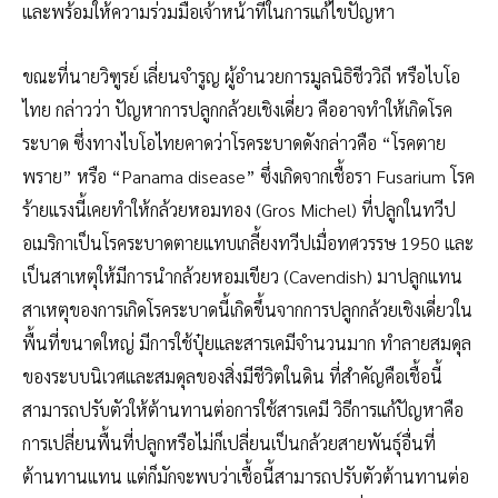
และพร้อมให้ความร่วมมือเจ้าหน้าที่ในการแก้ไขปัญหา
ขณะที่นายวิฑูรย์ เลี่ยนจำรูญ ผู้อำนวยการมูลนิธิชีววิถี หรือไบโอ
ไทย กล่าวว่า ปัญหาการปลูกกล้วยเชิงเดี่ยว คืออาจทำให้เกิดโรค
ระบาด ซึ่งทางไบโอไทยคาดว่าโรคระบาดดังกล่าวคือ “โรคตาย
พราย” หรือ “Panama disease” ซึ่งเกิดจากเชื้อรา Fusarium โรค
ร้ายแรงนี้เคยทำให้กล้วยหอมทอง (Gros Michel) ที่ปลูกในทวีป
อเมริกาเป็นโรคระบาดตายแทบเกลี้ยงทวีปเมื่อทศวรรษ 1950 และ
เป็นสาเหตุให้มีการนำกล้วยหอมเขียว (Cavendish) มาปลูกแทน
สาเหตุของการเกิดโรคระบาดนี้เกิดขึ้นจากการปลูกกล้วยเชิงเดี่ยวใน
พื้นที่ขนาดใหญ่ มีการใช้ปุ๋ยและสารเคมีจำนวนมาก ทำลายสมดุล
ของระบบนิเวศและสมดุลของสิ่งมีชีวิตในดิน ที่สำคัญคือเชื้อนี้
สามารถปรับตัวให้ต้านทานต่อการใช้สารเคมี วิธีการแก้ปัญหาคือ
การเปลี่ยนพื้นที่ปลูกหรือไม่ก็เปลี่ยนเป็นกล้วยสายพันธุ์อื่นที่
ต้านทานแทน แต่ก็มักจะพบว่าเชื้อนี้สามารถปรับตัวต้านทานต่อ