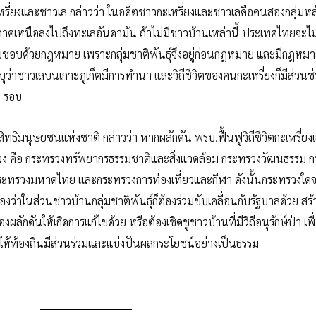
เหรี่ยงและชาวเล กล่าวว่า ในอดีตชาวกะเหรี่ยงและชาวเลคือคนสองกลุ่มหลั
คเหนือลงไปถึงทะเลอันดามัน ถ้าไม่มีชาวบ้านเหล่านี้ ประเทศไทยจะไม
วามชอบด้วยกฎหมาย เพราะกลุ่มชาติพันธุ์จึงอยู่ก่อนกฎหมาย และมีกฎหมา
ุว่าชาวเลบนเกาะภูเก็ตมีการทำนา และวิถีชีวิตของคนกะเหรี่ยงก็มีส่วนช
3 รอบ
ธิมนุษยชนแห่งชาติ กล่าวว่า หากผลักดัน พรบ.ฟื้นฟูวิถีชีวิตกะเหรี่ย
ะทรวง คือ กระทรวงทรัพยากรธรรมชาติและสิ่งแวดล้อม กระทรวงวัฒนธรรม 
ะทรวงมหาดไทย และกระทรวงการท่องเที่ยวและกีฬา ดังนั้นกระทรวงใดจ
งว่าในส่วนชาวบ้านกลุ่มชาติพันธุ์ก็ต้องร่วมขับเคลื่อนกับรัฐบาลด้วย สร
ผลักดันให้เกิดการแก้ไขด้วย หรือต้องเชิดชูชาวบ้านที่มีวิถีอนุรักษ์ป่า เพื
ห้ท้องถิ่นมีส่วนร่วมและแบ่งปันผลกระโยชน์อย่างเป็นธรรม