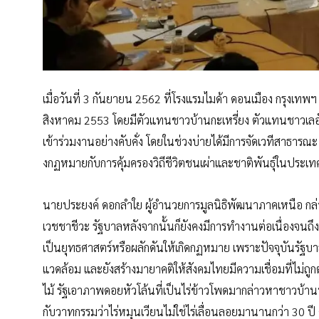
เมื่อวันที่ 3 กันยายน 2562 ที่โรงแรมไมด้า ดอนเมือง กรุงเทพ
สิงหาคม 2553 โดยมีตัวแทนชาวบ้านกะเหรี่ยง ตัวแทนชาวเลอั
เข้าร่วมงานอย่างคับคั่ง โดยในช่วงบ่ายได้มีการจัดเวทีสาธาร
งกฏหมายกับการคุ้มครองวิถีชีวิตชนเผ่าและชาติพันธุ์ในประเ
นายประยงค์ ดอกลำใย ผู้อำนวยการมูลนิธิพัฒนาภาคเหนือ กล่าว
เวชชาชีวะ รัฐบาลหลังจากนั้นก็ยังคงมีการทำงานต่อเนื่องจนถึงรั
เป็นยุทธศาสตร์หรือผลักดันให้เกิดกฏหมาย เพราะปัจจุบันรัฐบาลม
แวดล้อม และยังสร้างมายาคติให้สังคมไทยมีความเชื่อมที่ไม่ถูก
ไม้ รัฐเอาภาพดอยหัวโล้นที่เป็นไร่ข้าวโพดมากล่าวหาชาวบ้านท
กับวาทกรรมว่าไร่หมุนเวียนไม่ใช่ไร่เลื่อนลอยมานานกว่า 30 ปี