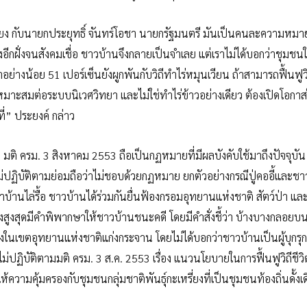
่ยง กับนายกประยุทธิ์ จันทร์โอชา นายกรัฐมนตรี มันเป็นคนละความหมา
งอีกฝั่งจนสังคมเชื่อ ชาวบ้านจึงกลายเป็นจำเลย แต่เราไม่ได้บอกว่าชุมชน
ป่าอย่างน้อย 51 เปอร์เซ็นยังผูกพันกับวิถีทำไร่หมุนเวียน ถ้าสามารถฟื้นฟูวิ
่เหมาะสมต่อระบบนิเวศวิทยา และไม่ใช่ทำไร่ข้าวอย่างเดียว ต้องเปิดโอกาส
่” ประยงค์ กล่าว
มติ ครม. 3 สิงหาคม 2553 ถือเป็นกฏหมายที่มีผลบังคับใช้มาถึงปัจจุบัน
ไม่ปฏิบัติตามย่อมถือว่าไม่ชอบด้วยกฏหมาย ยกตัวอย่างกรณีปู่คออี้และชาว
าบ้านไล่รื้อ ชาวบ้านได้ร่วมกันยื่นฟ้องกรอมอุทยานแห่งชาติ สัตว์ป่า และ
ครองสูงสุดมีคำพิพากษาให้ชาวบ้านชนะคดี โดยมีคำสั่งชี้ว่า บ้างบางกลอย
ี่ยงในเขตอุทยานแห่งชาติแก่งกระจาน โดยไม่ได้บอกว่าชาวบ้านเป็นผู้บุกรุก 
่ปฏิบัติตามมติ ครม. 3 ส.ค. 2553 เรื่อง แนวนโยบายในการฟื้นฟูวิถีชีว
ความคุ้มครองกับชุมชนกลุ่มชาติพันธุ์กะเหรี่ยงที่เป็นชุมชนท้องถิ่นดั้งเดิม