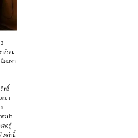
 3
ชาสังคม
หุนิยมทา
ิทธิ์
ิบยกมา
่ง
ากรป่า
ต่อสู้
เหล่านี้