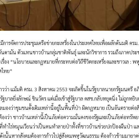
ฯ มีการจัดการประชุมเครือข่ายกะเหรี่ยงในประเทศไทยเพื่อผลักดันมติ ครม.
นดามัน ตัวแทนชาวบ้านกลุ่มชาติพันธุ์ และนักวิชาการ รวมถึงภาคประ
ณะ เรื่อง “นโยบายและกฏหมายที่กระทบต่อวิถีชีวิตกะเหรี่ยงและชาวเล : พ
ทศไทย”
ว่า แม้มติ ครม. 3 สิงหาคม 2553 จะเกิดขึ้นในรัฐบาลนายกรัฐมนตรี อภิส
ฐบาลยิ่งลักษณ์ ชินวัตร แต่เมื่อเข้าสู่รัฐบาล คสช.กลับหยุดนิ่ง ไม่ถูกหย
องว่าชุมชนดั้งเดิมเหล่านี้อยู่ในพื้นที่ป่า ผิดกฏหมาย เป็นอันตรายต่อสิ
ต้องว่า ชาวบ้านเหล่านี้เป็นภัยต่อความมั่นคงของรัฐและเป็นภัยต่อทรัพย
ี่ทำไร่หมุนเวียนว่าเป็นคนทำลายป่าทั้งที่ชาวบ้านช่วยปกป้องผืนป่า และ
 ดังนั้นหากสังคมต้องการก้าวไปสู่สังคมพหุวัฒนธรรม ต้องก้าวข้ามมายาคติ