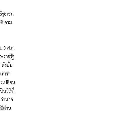
ทธิชุมชน
ติ ครม.
. 3 ส.ค.
เพราะรัฐ
ดังนั้น
ุงเทพฯ
รเปลี่ยน
นวิถีที่
จว่าหาก
มีส่วน