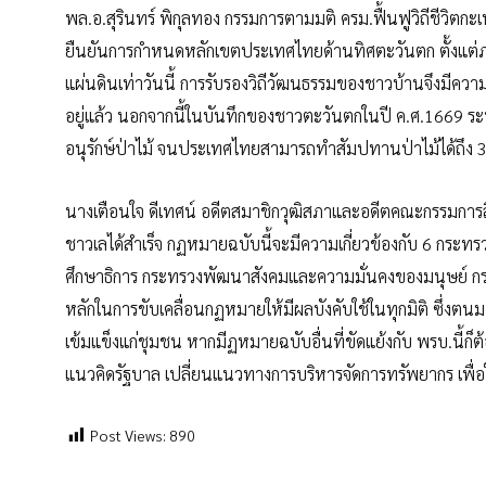
พล.อ.สุรินทร์ พิกุลทอง กรรมการตามมติ ครม.ฟื้นฟูวิถีชีวิตกะ
ยืนยันการกำหนดหลักเขตประเทศไทยด้านทิศตะวันตก ตั้งแต่ภา
แผ่นดินเท่าวันนี้ การรับรองวิถีวัฒนธรรมของชาวบ้านจึงมีค
อยู่แล้ว นอกจากนี้ในบันทึกของชาวตะวันตกในปี ค.ศ.1669 ระบ
อนุรักษ์ป่าไม้ จนประเทศไทยสามารถทำสัมปทานป่าไม้ได้ถึง 
นางเตือนใจ ดีเทศน์ อดีตสมาชิกวุฒิสภาและอดีตคณะกรรมการสิท
ชาวเลได้สำเร็จ กฏหมายฉบับนี้จะมีความเกี่ยวข้องกับ 6 กร
ศึกษาธิการ กระทรวงพัฒนาสังคมและความมั่นคงของมนุษย์ กร
หลักในการขับเคลื่อนกฏหมายให้มีผลบังคับใช้ในทุกมิติ ซึ่งตนมอ
เข้มแข็งแก่ชุมชน หากมีฏหมายฉบับอื่นที่ขัดแย้งกับ พรบ.นี้ก็ต้อง
แนวคิดรัฐบาล เปลี่ยนแนวทางการบริหารจัดการทรัพยากร เพื่อใ
Post Views:
890