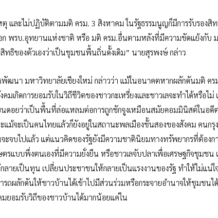
าเหตุ และไม่ปฏิบัติตามมติ ครม. 3 สิงหาคม ในรัฐธรรมนูญก็มีการรับรองสิ
 พรบ.อุทยานแห่งชาติ หรือ มติ ครม.อื่นตามหลังที่มีความขัดแย้งกับ ม
ิทธิของตัวเองว่าเป็นชุมชนพื้นถิ่นดั้งเดิม” นายสุรพงษ์ กล่าว
การพัฒนา มหาวิทยาลัยเชียงใหม่ กล่าวว่า แม้ในอนาคตหากผลักดันมติ ครม
งคมเกิดการยอมรับในวิถีชีวิตของชาวกะเหรี่ยงและชาวเลจะทำได้หรือไม่ 
ดอยว่าเป็นพื้นที่ล่อแหลมต่อการถูกชักจูงเหมือนสมัยคอมมินิสต์ในอดีต 
และแม้จะเป็นคนไทยแล้วก็ยังอยู่ในสถานะพลเมืองชั้นสองของสังคม คนกร
นจะจบไปแล้ว แต่แนวคิดของรัฐยังมีความชาตินิยมทางทรัพยากรที่ต้องกา
กษตรแบบพึ่งตนเองที่มีความยั่งยืน หรือชาวเลจับปลาเพื่อเศรษฐกิจชุมชน เป็
าไม้กลายเป็นทุน เปลี่ยนประชาชนให้กลายเป็นแรงงานของรัฐ ทำให้ไม่แน่ใ
มารถผลักดันให้ชาวบ้านได้เข้าไปมีส่วนร่วมหรือกระจายอำนาจให้ชุมชนได้
ังคมยอมรับวิถีของชาวบ้านได้มากน้อยแค่ไน