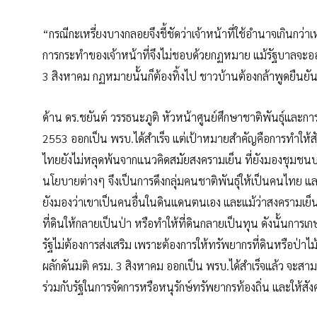
“กรณีกะเหรี่ยงบางกลอยจึงชี้ชัดว่าเจ้าหน้าที่ใช้อำนาจเกินกว่
การกระทำของเจ้าหน้าที่จึงไม่ชอบด้วยกฏหมาย แม้รัฐบาลจะออก
3 สิงหาคม กฏหมายนั้นก็ต้องทิ้งไป ชาวบ้านต้องกล้าพูดยืนยันส
ด้าน ดร.ชยันต์ วรรธนะภูติ หัวหน้าศูนย์ศึกษาชาติพันธุ์และ
2553 ออกเป็น พรบ.ได้สำเร็จ แต่เป้าหมายสำคัญคือการทำให้สั
ไทยยังไม่หลุดพ้นจากแนวคิดสมัยสงครามเย็น ที่ยังมองชุมชนบน
นโยบายต่างๆ จึงเป็นการดึงกลุ่มคนชาติพันธุ์ให้เป็นคนไทย 
ยังมองว่าเขาเป็นคนอื่นในดินแดนตนเอง และแม้ว่าสงครามเย็
ที่ดินให้กลายเป็นป่า หรือทำให้ที่ดินกลายเป็นทุน ดังนั้นการเ
รัฐไม่ต้องการส่งเสริม เพราะต้องการให้ทรัพยากรที่ดินหรือป่
ผลักดันมติ ครม. 3 สิงหาคม ออกเป็น พรบ.ได้สำเร็จแล้ว จะสา
ร่วมกับรัฐในการจัดการหรือหนุรักษ์ทรัพยากรท้องถิ่น และให้ส