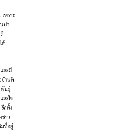
ย เพราะ
ในป่า
ถี
ให้
 และมี
บ้านที่
พันธุ์
บนและใจ
อีกทั้ง
ิตชาว
ที่อยู่