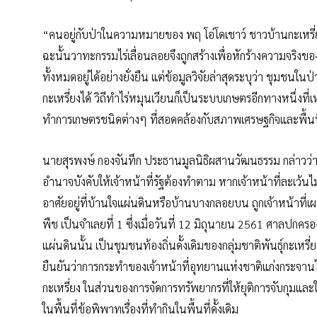
“คนอยู่กับป่าในความหมายของ พฤ โอ่โดเชาว์ ชาวบ้านกะเหรี
ฉะนั้นวาทะกรรมไร่เลื่อนลอยจึงถูกสร้างเพื่อหักร้างความจริงขอ
ทั้งหมดอยู่ได้อย่างยั่งยืน แต่ข้อมูลวิจัยล่าสุดระบุว่า ชุมชนใน
กะเหรี่ยงได้ วิถีทำไร่หมุนเวียนก็เป็นระบบเกษตรอีกทางหนึ่งที
ทำการเกษตรชนิดต่างๆ ที่สอดคล้องกับสภาพเศรษฐกิจและพื้นที
นายสุรพงษ์ กองจันทึก ประธานมูลนิธิผสานวัฒนธรรม กล่าวว่า 
อำนาจบังคับให้เจ้าหน้าที่รัฐต้องทำตาม หากเจ้าหน้าที่ละเว้น
อาศัยอยู่ที่บ้านใจแผ่นดินหรือบ้านบางกลอยบน ถูกเจ้าหน้าที่เผ
พืช เป็นจำเลยที่ 1 ซึ่งเมื่อวันที่ 12 มิถุนายน 2561 ศาลปก
แผ่นดินนั้น เป็นชุมชนท้องถิ่นดั้งเดิมของกลุ่มชาติพันธุ์กะเหร
ยืนยันว่าการกระทำของเจ้าหน้าที่อุทยานแห่งชาติแก่งกระจานไม
กะเหรี่ยง ในส่วนของการจัดการทรัพยากรที่ให้ยุติการจับกุมและให้
ในพื้นที่ข้อพิพาทเรื่องที่ทำกินในพื้นที่ดั้งเดิม