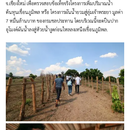
จ.เชียงใหม่ เพื่อตรวจสอบข้อเท็จจริงโครงการเพิ่มปริมาณน้ำ
ต้นทุนเขื่อนภูมิพล หรือ โครงการผันน้ำยวมสู่ลุ่มเจ้าพระยา มูลค่า
7 หมื่นล้านบาท ของกรมชลประทาน โดยบริเวณนี้จะดป็นปาก
อุโมงค์ผันน้ำลงสู่ห้วยน้ำงูดก่อนไหลลงเหนือเขื่อนภูมิพล.