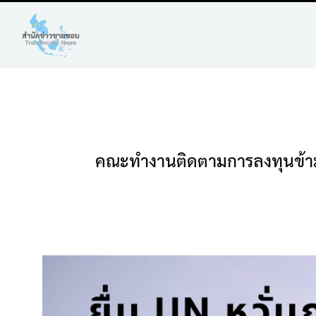
คณะทำงานติดตามการลงทุนข้ามแด