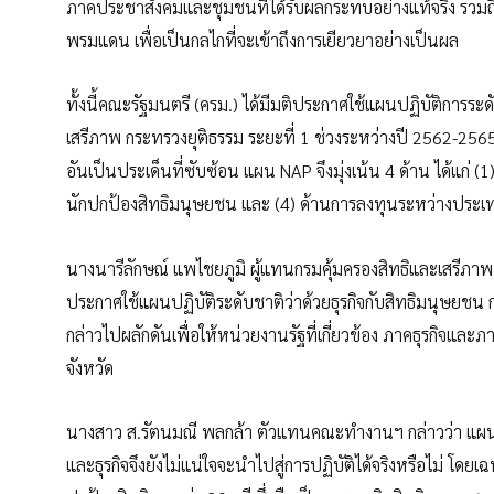
ภาคประชาสังคมและชุมชนที่ได้รับผลกระทบอย่างแท้จริง รวมถึ
พรมแดน เพื่อเป็นกลไกที่จะเข้าถึงการเยียวยาอย่างเป็นผล
ทั้งนี้คณะรัฐมนตรี (ครม.) ได้มีมติประกาศใช้แผนปฏิบัติการระ
เสรีภาพ กระทรวงยุติธรรม ระยะที่ 1 ช่วงระหว่างปี 2562-2565
อันเป็นประเด็นที่ซับซ้อน แผน NAP จึงมุ่งเน้น 4 ด้าน ได้แก่ 
นักปกป้องสิทธิมนุษยชน และ (4) ด้านการลงทุนระหว่างประเ
นางนารีลักษณ์ แพไชยภูมิ ผู้แทนกรมคุ้มครองสิทธิและเสรีภาพ
ประกาศใช้แผนปฏิบัติระดับชาติว่าด้วยธุรกิจกับสิทธิมนุษย
กล่าวไปผลักดันเพื่อให้หน่วยงานรัฐที่เกี่ยวข้อง ภาคธุรกิจและภ
จังหวัด
นางสาว ส.รัตนมณี พลกล้า ตัวแทนคณะทำงานฯ กล่าวว่า แผนปฏิ
และธุรกิจจึงยังไม่แน่ใจจะนำไปสู่การปฏิบัติได้จริงหรือไม่ โ