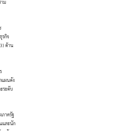
้าม
ะ
ุรกิจ
(3) ด้าน
ร
นำแผนดัง
ละระดับ
งภาครัฐ
มชนและนัก