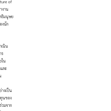
uture of
ทำงาน
ทธิมนุษย
องนัก
ำเนิน
าร
อยใน
 และ
น
ย่างเป็น
งทุนของ
ร่วมจาก