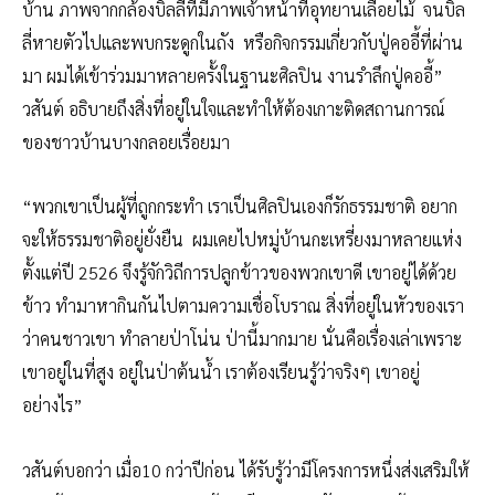
บ้าน ภาพจากกล้องบิลลี่ที่มีภาพเจ้าหน้าที่อุทยานเลื่อยไม้ จนบิล
ลี่หายตัวไปและพบกระดูกในถัง หรือกิจกรรมเกี่ยวกับปู่คออี้ที่ผ่าน
มา ผมได้เข้าร่วมมาหลายครั้งในฐานะศิลปิน งานรำลึกปู่คออี้”
วสันต์ อธิบายถึงสิ่งที่อยู่ในใจและทำให้ต้องเกาะติดสถานการณ์
ของชาวบ้านบางกลอยเรื่อยมา
“พวกเขาเป็นผู้ที่ถูกกระทำ เราเป็นศิลปินเองก็รักธรรมชาติ อยาก
จะให้ธรรมชาติอยู่ยั่งยืน ผมเคยไปหมู่บ้านกะเหรี่ยงมาหลายแห่ง
ตั้งแต่ปี 2526 จึงรู้จักวิถีการปลูกข้าวของพวกเขาดี เขาอยู่ได้ด้วย
ข้าว ทำมาหากินกันไปตามความเชื่อโบราณ สิ่งที่อยู่ในหัวของเรา
ว่าคนชาวเขา ทำลายป่าโน่น ป่านี้มากมาย นั่นคือเรื่องเล่าเพราะ
เขาอยู่ในที่สูง อยู่ในป่าต้นน้ำ เราต้องเรียนรู้ว่าจริงๆ เขาอยู่
อย่างไร”
วสันต์บอกว่า เมื่อ10 กว่าปีก่อน ได้รับรู้ว่ามีโครงการหนึ่งส่งเสริมให้