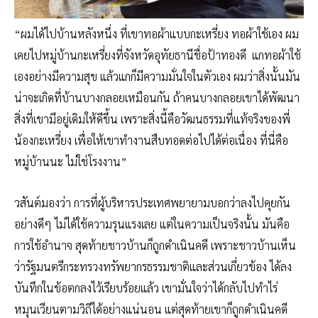
“ผมได้ไปบ้านหลังหนึ่ง ที่เขาทอผ้าแบบกะเหรี่ยง ทอผ้าใช้เอง ผม
เคยไปหมู่บ้านกะเหรี่ยงที่จังหวัดอุทัยธานีชื่อป้าทองดี แกทอผ้าใช้
เองอย่างมีความสุข แล้วแกก็มีความมั่นใจในตัวเอง ผมว่าสิ่งนั้นมัน
น่าจะเกิดที่บ้านบางกลอยเหมือนกัน ถ้าคนบางกลอยเขาได้พัฒนา
สิ่งที่เขามีอยู่เดิมให้ดีขึ้น เพราะสิ่งนี้คือวัฒนธรรมที่แท้จริงของพี่
น้องกะเหรี่ยง เพื่อให้เขาทำงานสืบทอดต่อไปได้ต่อเนื่อง ที่นี่คือ
หมู่บ้านนะ ไม่ใช่โรงงาน”
วสันต์มองว่า การที่ผู้บริหารประเทศพยายามบอกว่าลงไปคุยกัน
อย่างดีๆ ไม่ได้ใช้ความรุนแรงเลย แต่ในความเป็นจริงนั้น มันคือ
การใช้อำนาจ สุดท้ายชาวบ้านก็ถูกดำเนินคดี เพราะชาวบ้านเห็น
ว่ารัฐมนตรีกระทรวงทรัพยากรธรรมชาติและส่วนเกี่ยวข้อง ได้ลง
บันทึกในข้อตกลงไว้เรียบร้อยแล้ว เขามั่นใจว่าได้กลับไปทำไร่
หมุนเวียนตามวิถีได้อย่างแน่นอน แต่สุดท้ายเขาก็ถูกดำเนินคดี