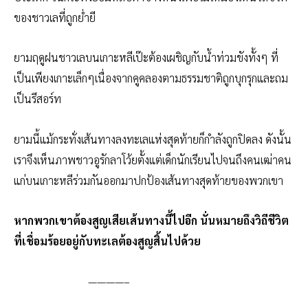
ของชาวเลที่ถูกย่ำยี
ยามฤดูฝนชาวเลบนเกาะหลีเป๊ะต้องเผชิญกับน้ำท่วมขังทั้งๆ ที่
เป็นเพียงเกาะเล็กๆเนื่องจากคูคลองตามธรรมชาติถูกบุกรุกและถม
เป็นรีสอร์ท
ยามนี้แม้กระทั่งเส้นทางลงทะเลแห่งสุดท้ายก็กำลังถูกปิดลง ดังนั้น
เราจึงเห็นภาพชาวอูรักลาโว้ยตั้งแต่เด็กนักเรียนไปจนถึงคนเฒ่าคน
แก่บนเกาะหลีร่วมกันออกมาปกป้องเส้นทางสุดท้ายของพวกเขา
หากพวกเขาต้องสูญเสียเส้นทางนี้ไปอีก นั่นหมายถึงวิถีชีวิต
ที่เชื่อมร้อยอยู่กับทะเลต้องสูญสิ้นไปด้วย
————–