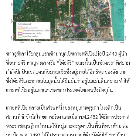
ชาวอูรักลาโว้ยกลุ่มแรกเข้ามาบุกเบิกเกาะหลีเป๊ะเมื่อปี 2440 ผู้นำ
ชื่อนายคีรี หาญทะเล หรือ “โต๊ะคีรี” ขณะนั้นเป็นช่วงเวลาที่สยาม
กำลังปักปันเขตแดนกับมาเลเซียซึ่งอยู่ภายใต้อิทธิพลของอังกฤษ
ซึ่งโต๊ะคีรีและชาวเลในยุคนั้นได้ยืนยันว่าอยู่ในแผ่นดินสยาม ทำให้
เกาะหลีเป๊ะอยู่ในอาณาเขตของประเทศไทยจนถึงปัจจุบัน
เกาะหลีเป๊ะ กลายเป็นส่วนหนึ่งของหมู่เกาะตุรุเตา ในอดีตเป็น
สถานที่กักขังนักโทษการเมือง และเมื่อ พ.ศ.2482 ได้มีการประกาศ
พระราชกฤษฎีกากำหนดให้หมู่เกาะตะรุเตาเป็นพื้นที่หวงห้าม ต่อ
มาเมื่อ พ.ศ. 2497 ได้มีประมวลกฏหมายที่ดินบังคับใช้ ชาวบ้าน