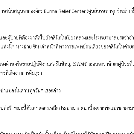
รับการสนับสนุนจากองค์กร Burma Relief Center (ศูนย์บรรเทาทุกข์พม่า) ซึ
อดและผู้ป่วยที่ต้องผ่าตัดไปยังคลินิกในเปียงหลวงและโรงพยาบาลประจำอำ
แห่งนี้” นางฉ่วย ซิน เจ้าหน้าที่ทางการแพทย์คนเดียวของคลินิกในค่ายก
งค์กรเครือข่ายปฏิบัติงานสตรีไทใหญ่ (SWAN) เธอบอกว่ารักษาผู้ป่วยที่
ที่เกิดจากการดื่มสุรา
ฆ่าแมลงในสวนทุกวัน” เธอกล่าว
าณ 7 คนต่อปี ขณะนี้ตัวเลขลดลงเหลือประมาณ 3 คน เนื่องจากพ่อแม่พยายาม