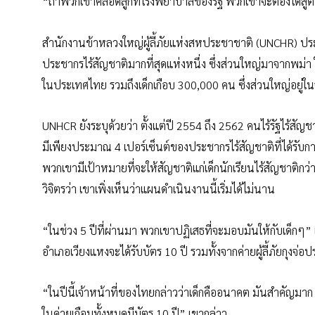
“ถ้าพวกเขาคลอดลูกที่โรงพยาบาลของรัฐ พวกเขาจะต้องได้สูติบั
สำนักงานข้าหลวงใหญ่ผู้ลี้ภัยแห่งสหประชาชาติ (UNCHR) ป
ประชากรไร้สัญชาติมากที่สุดแห่งหนึ่ง ซึ่งส่วนใหญ่มาจากพม่
ในประเทศไทย รวมถึงเด็กเกือบ 300,000 คน ซึ่งส่วนใหญ่อยู่ใน
UNHCR ยังระบุด้วยว่า ตั้งแต่ปี 2554 ถึง 2562 คนไร้รัฐไร้สั
มีเพียงประมาณ 4 เปอร์เซ็นต์ของประชากรไร้สัญชาติที่ได้รั
พวกเขามีเป้าหมายที่จะให้สัญชาติแก่เด็กนักเรียนไร้สัญชาติกว่
วิจิตรว่า เขาเพิ่งเห็นว่าแผนดำเนินงานนี้เริ่มได้ไม่นาน
“ในช่วง 5 ปีที่ผ่านมา พวกเขาปฏิเสธที่จะมอบมันให้กับเด็กๆ” เ
อำเภอเวียงแหงจะได้รับบัตร 10 ปี รวมทั้งจากค่ายผู้ลี้ภัยกุงจ
“ในปีนี้เจ้าหน้าที่ของไทยกล่าวว่าเด็กคืออนาคต มันสำคัญมาก 
ในค่ายเกือบทั้งหมดมีบัตร 10 ปี” เขากล่าว