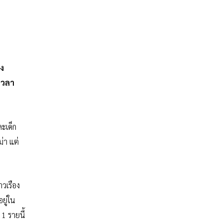
วง
เวลา
ละเด็ก
่า แต่
วเรือง
ยู่ใน
1 รายนี้