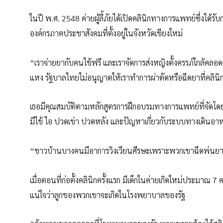
ในปี พ.ศ. 2548 ค่ายผู้ลี้ภัยได้เปิดคลินิกทางการแพทย์ซึ่งได้
องค์กรภาคประชาสังคมที่ตั้งอยู่ในจังหวัดเชียงใหม่
“เราจ่ายยากับคนไข้ฟรี และเราจัดการส่งหญิงตั้งครรภ์ใกล้คล
แหง รัฐบาลไทยไม่อนุญาตให้เราทำการผ่าตัดหรือฉีดยาที่คลินิก
เธอมีคุณสมบัติตามหลักสูตรการฝึกอบรมทางการแพทย์ที่จัดโดยอ
มีไข้ ไอ ปวดเข่า ปวดหลัง และปัญหาเกี่ยวกับระบบทางเดินอาหาร
“ชาวบ้านบางคนมีอาการวิงเวียนศีรษะเพราะพวกเขาฉีดพ่นยา
เมื่อตอนที่ก่อตั้งคลินิกครั้งแรก มีเด็กในค่ายเกิดใหม่ประม
แน่ใจว่าลูกของพวกเขาจะเกิดในโรงพยาบาลของรัฐ