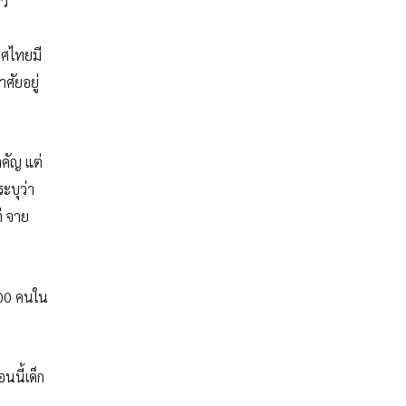
าว
ทศไทยมี
ศัยอยู่
ำคัญ แต่
ะบุว่า
่ จาย
 200 คนใน
นนี้เด็ก