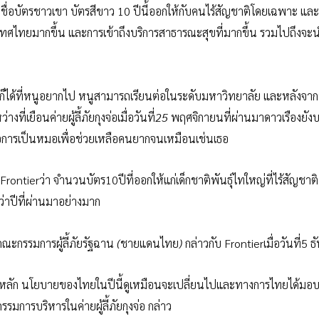
นในชื่อบัตรชาวเขา บัตรสีขาว 10 ปีนี้ออกให้กับคนไร้สัญชาติโดยเฉพาะ แ
ศไทยมากขึ้น และการเข้าถึงบริการสาธารณะสุขที่มากขึ้น รวมไปถึงจะน
นก็ได้ที่หนูอยากไป หนูสามารถเรียนต่อในระดับมหาวิทยาลัย และหลังจาก
่เยือนค่ายผู้ลี้ภัยกุงจ่อเมื่อวันที่
25
พฤศจิกายนที่ผ่านมาดาวเรืองยัง
้นคือการเป็นหมอเพื่อช่วยเหลือคนยากจนเหมือนเช่นเธอ
บ Frontierว่า จำนวนบัตร10ปีที่ออกให้แก่เด็กชาติพันธุ์ไทใหญ่ที่ไร้สัญชาติ 
กว่าปีที่ผ่านมาอย่างมาก
ะกรรมการผู้ลี้ภัยรัฐฉาน
(
ชายแดนไทย
)
กล่าวกับ Frontierเมื่อวันที่5
ธ
็นหลัก นโยบายของไทยในปีนี้ดูเหมือนจะเปลี่ยนไปและทางการไทยได้มอบ
มการบริหารในค่ายผู้ลี้ภัยกุงจ่อ กล่าว