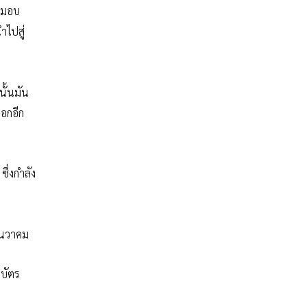
ละมอบ
ำไปสู่
นั้นมัน
บอกอีก
ซึ่งกำลัง
ันวาคม
บัตร