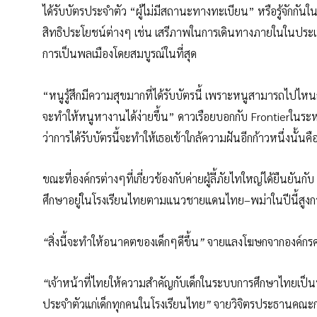
ได้รับบัตรประจำตัว “ผู้ไม่มีสถานะทางทะเบียน” หรือรู้จักกั
สิทธิประโยชน์ต่างๆ เช่น เสรีภาพในการเดินทางภายในในประเท
การเป็นพลเมืองโดยสมบูรณ์ในที่สุด
“หนูรู้สึกมีความสุขมากที่ได้รับบัตรนี้ เพราะหนูสามารถไปไห
จะทำให้หนูหางานได้ง่ายขึ้น” ดาวเรือยบอกกับ Frontierในระหว่างที
ว่าการได้รับบัตรนี้จะทำให้เธอเข้าใกล้ความฝันอีกก้าวหนึ่งนั
ขณะที่องค์กรต่างๆที่เกี่ยวข้องกับค่ายผู้ลี้ภัยไทใหญ่ได้ยืนยันกั
ศึกษาอยู่ในโรงเรียนไทยตามแนวชายแดนไทย
–
พม่าในปีนี้สูง
“
สิ่งนี้จะทำให้อนาคตของเด็กๆดีขึ้น
”
จายแลงโฆษกจากองค์กรคณ
“
เจ้าหน้าที่ไทยให้ความสำคัญกับเด็กในระบบการศึกษาไทยเป
ประจำตัวแก่เด็กทุกคนในโรงเรียนไทย
”
จายวิจิตรประธานคณะกรร