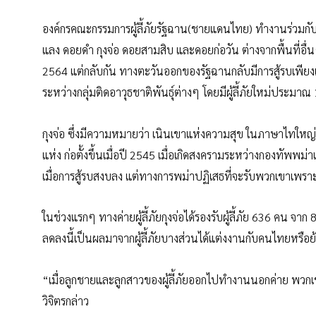
องค์กรคณะกรรมการผู้ลี้ภัยรัฐฉาน(ชายแดนไทย) ทำงานร่วมกับค่าย
แลง ดอยดำ กุงจ่อ ดอยสามสิบ และดอยก่อวัน ต่างจากพื้นที่อื่
2564 แต่กลับกัน ทางตะวันออกของรัฐฉานกลับมีการสู้รบเพียงเล
ระหว่างกลุ่มติดอาวุธชาติพันธุ์ต่างๆ โดยมีผู้ลี้ภัยใหม่ประมาณ
กุงจ่อ ซึ่งมีความหมายว่า เนินเขาแห่งความสุข ในภาษาไทใหญ่ เป็
แห่ง ก่อตั้งขึ้นเมื่อปี 2545 เมื่อเกิดสงครามระหว่างกองทัพพม
เมื่อการสู้รบสงบลง แต่ทางการพม่าปฏิเสธที่จะรับพวกเขาเพ
ในช่วงแรกๆ ทางค่ายผู้ลี้ภัยกุงจ่อได้รองรับผู้ลี้ภัย 636 คน
ลดลงนี้เป็นผลมาจากผู้ลี้ภัยบางส่วนได้แต่งงานกับคนไทยหรือย้
“เมื่อลูกชายและลูกสาวของผู้ลี้ภัยออกไปทำงานนอกค่าย พวกเขาจ
วิจิตรกล่าว