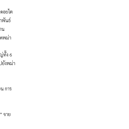
ง ดอยไต
าพันธ์
ฉาน
ทัพพม่า
่ทั้ง 6
ไปยังพม่า
ือน การ
อ” จาย