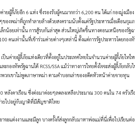
ผู้ลี้ภัยอีก 6 แห่ง ซึ่งรองรับผู้คนมากกว่า 6,200 คน ได้แก่ กองมู่งเมือ
นๆของพม่าที่ถูกทำลายล้างด้วยสงครามนับตั้งแต่รัฐประหารเมื่อเดือนกุมภ
็กน้อยเท่านั้น การสู้รบกันล่าสุด ส่วนใหญ่เกิดขึ้นทางตอนเหนือของรัฐ
 100 คนเท่านั้นที่เข้าร่วมค่ายต่างๆเหล่านี้ ตั้งแต่การรัฐประหารโดยกอง
นค่ายผู้ลี้ภัยแห่งเดียวที่ตั้งอยู่ในประเทศไทยในจำนวนค่ายผู้ลี้ภัยไทใหญ
่าและกองทัพรัฐฉานใต้ RCSS/SSA แม้ว่าทางการไทยตั้งใจจะส่งผู้ลี้ภัยกลับ
ราะพวกเขาไม่พูดภาษาพม่า ตามคำบอกเล่าของอดีตหัวหน้าค่ายจายทุน
 จาก 80 หลังคาเรือน ซึ่งต่อมาค่อยๆลดลงเหลือประมาณ 300 คนใน 74 ครัวเร
ายไปอยู่กับญาติที่มีสัญชาติไทย
ะแต่งงานและมีลูก บางครั้งก็ส่งลูกกลับมาหาพ่อแม่ที่นี่เพื่อไปเรียนต่