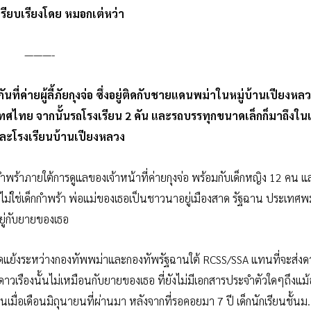
ียบเรียงโดย หมอกเต่หว่า
———-
่ค่ายผู้ลี้ภัยกุงจ่อ ซึ่งอยู่ติดกับชายแดนพม่าในหมู่บ้านเปียงหล
ทศไทย จากนั้นรถโรงเรียน 2 คัน และรถบรรทุกขนาดเล็กก็มาถึงใน
งและโรงเรียนบ้านเปียงหลวง
็กกำพร้าภายใต้การดูแลของเจ้าหน้าที่ค่ายกุงจ่อ พร้อมกับเด็กหญิง 12 คน แ
ืองไม่ใช่เด็กกำพร้า พ่อแม่ของเธอเป็นชาวนาอยู่เมืองสาด รัฐฉาน ประเทศพม
ยอยู่กับยายของเธอ
ัดแย้งระหว่างกองทัพพม่าและกองทัพรัฐฉานใต้ RCSS/SSA แทนที่จะส่งดา
วเรืองนั้นไม่เหมือนกับยายของเธอ ที่ยังไม่มีเอกสารประจำตัวใดๆถึงแม้อ
ื่อเดือนมิถุนายนที่ผ่านมา หลังจากที่รอคอยมา 7 ปี เด็กนักเรียนชั้นม. 