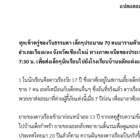
แปลและเร
ทุกเช้าตรู่ของวันธรรมดา เด็กๆประมาณ 70 คนมารวมตัวกันที
อำเภอเวียงแหง จังหวัดเชียงใหม่ ทางภาคเหนือของประเ
7:30 น. เพื่อส่งเด็กๆนักเรียนไปยังโรงเรียนบ้านหลักแต่
1 ในนักเรียนคือดาวเรืองวัย 17 ปี ซึ่งอาศัยอยู่ในสถานเลี้ยงเด
ชาย 7 คน เธอก็เหมือนกับเด็กคนอื่นๆ ซึ่งอันที่จริงแล้ว ดาวเร
พวกเขาส่งเธอมาที่ค่ายผู้ลี้ภัยแห่งนี้เมื่อ 7 ปีก่อน เพื่อมาอาศั
ยายของดาวเรืองเข้ามาก่อนหน้าเธอ 13 ปี จากเหตุสู้รบความข
ไปบ้านเด็กกำพร้า ยายของเธอกลับพยายามดิ้นรนเพื่อดูแลเธอ ดา
ประเทศไทยมา 20 ปีแล้วก็ตาม ความฝันของดาวเรืองเป็นจริงขึ้นเม