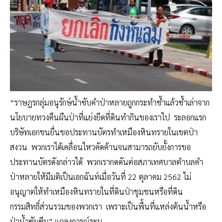
“ราษฎรกลุ่มอนุรักษ์น้ำซับคำป่าหลายถูกกระทำซ้ำแล้วซ้ำเล่าจาก
นโยบายทวงคืนผืนป่าที่แย่งยึดที่ดินทำกินของเราไป ระลอกแรก
บริษัทเอกชนยื่นขอประทานบัตรทำเหมืองหินทรายในเขตป่า
สงวน พวกเราได้เคลื่อนไหวคัดค้านจนสามารถยับยั้งการขอ
ประทานบัตรดังกล่าวได้ พวกเรากดดันต่อสภาเทศบาลตำบลคำ
ป่าหลายให้มีมติเป็นเอกฉันท์เมื่อวันที่ 22 ตุลาคม 2562 ไม่
อนุญาตให้ทำเหมืองหินทรายในที่ดินป่าชุมชนหรือที่ดิน
กรรมสิทธิ์ส่วนรวมของพวกเรา เพราะเป็นพื้นที่แหล่งต้นน้ำหรือ
ป่าน้ำซับซึม” แถลงการณ์ระบุ