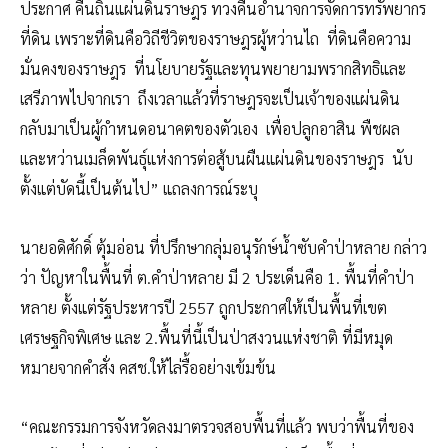
ประกาศ คืนถิ่นแผ่นดินราษฎร ทวงคืนอำนาจการจัดการทรัพยากร
ที่ดิน เพราะที่ดินคือวิถีชีวิตของราษฎรผู้หว่านไถ ที่ดินคือความ
มั่นคงของราษฎร ที่นโยบายรัฐและทุนพยายามพรากสิทธิและ
เสรีภาพไปจากเรา ถึงเวลาแล้วที่ราษฎรจะเป็นเจ้าของแผ่นดิน
กลับมาเป็นผู้กำหนดอนาคตของตัวเอง เพื่อปลูกอาสิน พืชผล
และหว่านเมล็ดพันธุ์แห่งการต่อสู้บนผืนแผ่นดินของราษฎร นับ
ตั้งแต่บัดนี้เป็นต้นไป” แถลงการณ์ระบุ
นายอดิศักดิ์ ตุ้มอ่อน ที่ปรึกษากลุ่มอนุรักษ์น้ำซับคำป่าหลาย กล่าว
ว่า ปัญหาในพื้นที่ ต.คำป่าหลาย มี 2 ประเด็นคือ 1. พื้นที่คำป่า
หลาย ตั้งแต่รัฐประหารปี 2557 ถูกประกาศให้เป็นพื้นที่เขต
เศรษฐกิจพิเศษ และ 2.พื้นที่นี้เป็นป่าสงวนแห่งชาติ ที่มีหมุด
หมายจากคำสั่ง คสช.ให้ไล่รื้ออย่างเข้มข้น
“คณะกรรมการจังหวัดลงมาตรวจสอบพื้นที่แล้ว พบว่าพื้นที่ของ