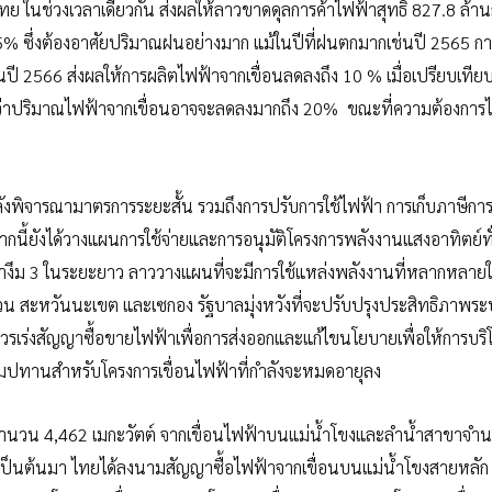
ไทย ในช่วงเวลาเดียวกัน ส่งผลให้ลาวขาดดุลการค้าไฟฟ้าสุทธิ 827.8 ล้านก
95% ซึ่งต้องอาศัยปริมาณฝนอย่างมาก แม้ในปีที่ฝนตกมากเช่นปี 2565 ก
ปี 2566 ส่งผลให้การผลิตไฟฟ้าจากเขื่อนลดลงถึง 10 % เมื่อเปรียบเทียบ
ว่าปริมาณไฟฟ้าจากเขื่อนอาจจะลดลงมากถึง 20% ขณะที่ความต้องการ
ำลังพิจารณามาตรการระยะสั้น รวมถึงการปรับการใช้ไฟฟ้า การเก็บภาษีการ
ากนี้ยังได้วางแผนการใช้จ่ายและการอนุมัติโครงการพลังงานแสงอาทิตย์ทั
นน้ำงึม 3 ในระยะยาว ลาววางแผนที่จะมีการใช้แหล่งพลังงานที่หลากหลา
น สะหวันนะเขต และเซกอง รัฐบาลมุ่งหวังที่จะปรับปรุงประสิทธิภาพร
วรเร่งสัญญาซื้อขายไฟฟ้าเพื่อการส่งออกและแก้ไขนโยบายเพื่อให้การบริ
มปทานสำหรับโครงการเขื่อนไฟฟ้าที่กำลังจะหมดอายุลง
่สุด จำนวน 4,462 เมกะวัตต์ จากเขื่อนไฟฟ้าบนแม่น้ำโขงและลำน้ำสาขาจ
5 เป็นต้นมา ไทยได้ลงนามสัญญาซื้อไฟฟ้าจากเขื่อนบนแม่น้ำโขงสายหลัก