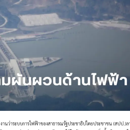
 รายงานว่าระบบการไฟฟ้าของสาธารณรัฐประชาธิปไตยประชาชน (สปป.)ลา