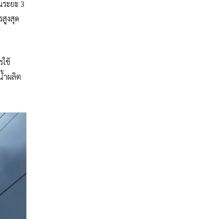
ในระยะ 3
สูงสุด
รใช้
น้ำผลิต