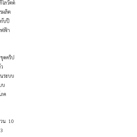
ิโลวัตต์
ารผลิต
กับปี
ไฟฟ้า
ขุดคริป
่ว
ยในระบบ
ะบบ
โภค
ำนวน 10
 3