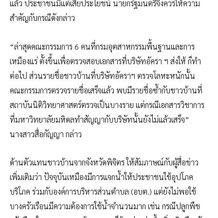
แล้ว ประชาชนมีแต่เสียประโยชน์ นายกรัฐมนตรีจึงควรให้ความ
สำคัญกับกรณีดังกล่าว
“ล่าสุดคณะกรรมการ 6 คนที่กรมอุตสาหกรรมพื้นฐานและการ
เหมืองแร่ ตั้งขึ้นเพื่อตรวจสอบเอกสารที่บริษัทอัครา ฯ ส่งให้ ก็ทำ
ต่อไป ส่วนรายชื่อชาวบ้านที่บริษัทอัคราฯ ตรวจโลหะหนักนั้น
คณะกรรมการตรวจรายชื่อเสร็จแล้ว พบมีรายชื่อซ้ำกับชาวบ้านที่
สถาบันนิติวิทยาศาสตร์ตรวจเป็นบางราย แต่กรณีเอกสารวิชาการ
ที่มหาวิทยาลัยมหิดลทำสัญญากับบริษัทนั้นยังไม่แล้วเสร็จ”
นางสาวสื่อกัญญา กล่าว
ด้านตัวแทนชาวบ้านจากจังหวัดพิจิตร ให้สัมภาษณ์กับผู้สื่อข่าว
เพิ่มเติมว่า ปัจจุบันเหมืองมีการแจกน้ำให้ประชาชนใช้อุปโภค
บริโภค ร่วมกับองค์การบริหารส่วนตำบล (อบต.) แต่ยังไม่พอใช้
บางครัวเรือนมีความต้องการใช้น้ำจำนวนมาก เช่น กรณีปลูกพืช