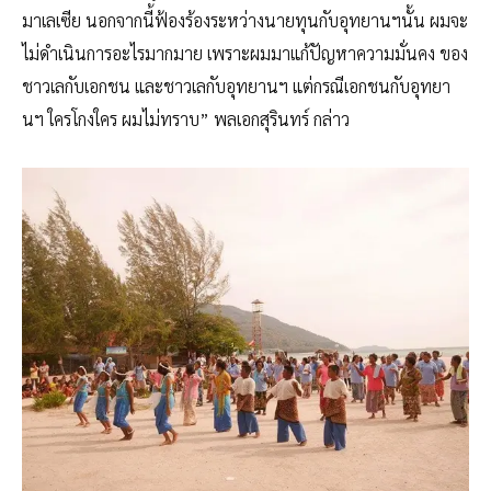
มาเลเซีย นอกจากนี้ฟ้องร้องระหว่างนายทุนกับอุทยานฯนั้น ผมจะ
ไม่ดำเนินการอะไรมากมาย เพราะผมมาแก้ปัญหาความมั่นคง ของ
ชาวเลกับเอกชน และชาวเลกับอุทยานฯ แต่กรณีเอกชนกับอุทยา
นฯ ใครโกงใคร ผมไม่ทราบ” พลเอกสุรินทร์ กล่าว