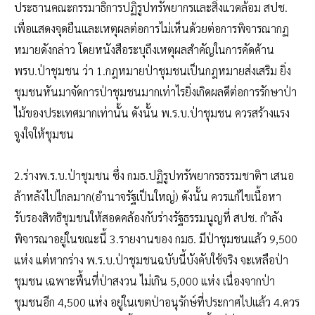
ประธานคณะกรรมาธิการปฏิรูปทรัพยากรและสิ่งแวดล้อม สปช.
เพื่อแสดงจุดยืนและเหตุผลต่อการไม่เห็นด้วยต่อการพิจารณากฏ
หมายดังกล่าว โดยหนังสือระบุถึงเหตุผลสำคัญในการคัดค้าน
พรบ.ป่าชุมชน ว่า 1.กฎหมายป่าชุมชนเป็นกฎหมายส่งเสริม ยิ่ง
ชุมชนหันมาจัดการป่าชุมชนมากเท่าไรยิ่งเกิดผลดีต่อการรักษาป่า
ไม้ของประเทศมากเท่านั้น ดังนั้น พ.ร.บ.ป่าชุมชน ควรสร้างแรง
จูงใจให้ชุมชน
2.ร่างพ.ร.บ.ป่าชุมชน ซึ่ง กมธ.ปฏิรูปทรัพยากรธรรมชาติฯ เสนอ
ล้าหลังไปไกลมาก(อำนาจรัฐเป็นใหญ่) ดังนั้น ควรแก้ไขเนื้อหา
รับรองสิทธิชุมชนให้สอดคล้องกับร่างรัฐธรรมนูญที่ สปช. กำลัง
พิจารณาอยู่ในขณะนี้ 3.รายงานของ กมธ. มีป่าชุมชนแล้ว 9,500
แห่ง แต่หากร่าง พ.ร.บ.ป่าชุมชนฉบับนี้บังคับใช้จริง จะเหลือป่า
ชุมชน เฉพาะพื้นที่ป่าสงวน ไม่เกิน 5,000 แห่ง เนื่องจากป่า
ชุมชนอีก 4,500 แห่ง อยู่ในเขตป่าอนุรักษ์ที่ประกาศไปแล้ว 4.ควร