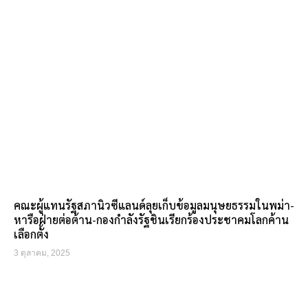
คณะผู้แทนรัฐสภานิวซีแลนด์ลุยเก็บข้อมูลมนุษยธรรมในพม่า-
หารือฝ่ายต่อต้าน-กองกำลังรัฐชินเรียกร้องประชาคมโลกค้าน
เลือกตั้ง
3 ตุลาคม, 2025