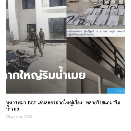
ทหารพม่า-BGF เล่นละครฉากใหญ่เรื่อง “ทลายรังสแกม”ริม
น้ำเมย
20 ตุลาคม, 2025