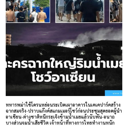
ทหารพม่าใช้โดรนหย่อนระเบิดเผาอาคารในเคเคปาร์คสร้าง
ฉากสมจริง-ปราบแก๊งค์สแกมเมอร์โชว์ก่อนประชุมสุดยอดผู้นำ
อาเซียน-ต่างชาติหนีกระเจิงข้ามน้ำเมยแล้วนับพัน-อนาถ
บางส่วนจมน้ำเสียชีวิต เจ้าหน้าที่ทางการไทยทำงานหนัก