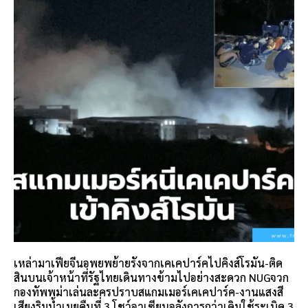
เหล่ามาเฟียจีนอพยพย้ายรังจากเคเคปาร์คไปคิงส์โรมัน-ติด
สินบนเจ้าหน้าที่รัฐไทยเดินทางข้ามไปอย่างสะดวก NUGจวก
กองทัพพม่าเล่นละครปราบสแกมเมอร์เคเคปาร์ค-งานแสงสี
เสียงริมน้ำเมยคืนที่ 3 โชว์อาเซียนอลังการกว่าเดิมใช้ระเบิด 3