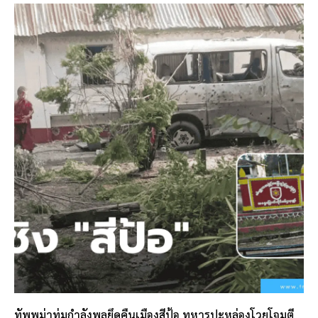
ทัพพม่าทุ่มกำลังพลยึดคืนเมืองสีป้อ ทหารปะหล่องโวยโจมตี