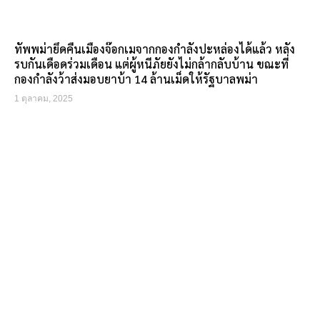
ทัพพม่ายึดคืนเมืองจ๊อกเมจากกองกำลังปะหล่องได้แล้ว หลัง
รบกันเดือดร่วมเดือน แต่ผู้หนีภัยยังไม่กล้ากลับบ้าน ขณะที่
กองกำลังว้าส่งมอบยาบ้า 14 ล้านเม็ดให้รัฐบาลพม่า
1 ตุลาคม, 2025