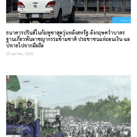
ธนาคารปรินส์ในกัมพูชาสุดวุ่นหลังสหรัฐ-อังกฤษคว่ำบาตร
ฐานเกี่ยวพันอาชญากรรมข้ามชาติ ประชาชนแห่ถอนเงิน-แอ
ปหายไปจากมือถือ
25 ตุลาคม, 2025