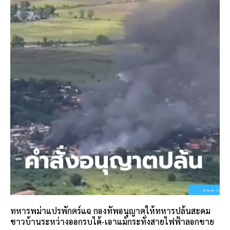
ทหารพม่าแปรพักตร์แฉ กองทัพอนุญาตให้ทหารปล้นสะดม
ชาวบ้านระหว่างออกรบได้-เอาแม้กระทั่งสายไฟฟ้าลอกขาย