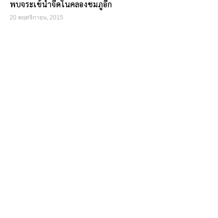
พบจระเข้น้ำจืดในคลองชมภูอีก
20 พฤศจิกายน, 2015