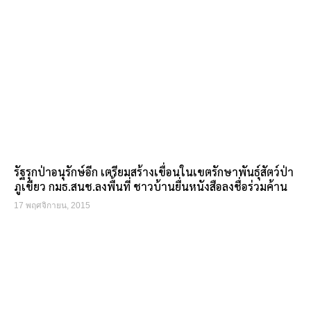
รัฐรุกป่าอนุรักษ์อีก เตรียมสร้างเขื่อนในเขตรักษาพันธุ์สัตว์ป่า
ภูเขียว กมธ.สนช.ลงพื้นที่ ชาวบ้านยื่นหนังสือลงชื่อร่วมค้าน
17 พฤศจิกายน, 2015