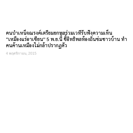
คนบำเหน็จณรงค์เตรียมยกพลร่วมเวทีรับฟังความเห็น
“เหมืองแร่อาเซียน” 5 พ.ย.นี้ ชี้อิทธิพลท้องถิ่นข่มชาวบ้าน ทำ
คนค้านเหมืองไม่กล้าปรากฏตัว
4 พฤศจิกายน, 2015