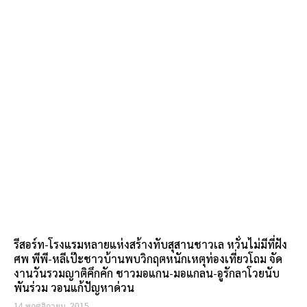
รีสอร์ท-โรงแรมหลายแห่งสร้างทับสุสานชาวเล หวั่นไม่มีที่ฝัง
ศพ พีพี-หลีเป๊ะชาวบ้านพบวิกฤตหนักเหตุท่องเที่ยวโถม จัด
งานวันรวมญาติคึกคัก ชาวมอแกน-มอแกลน-อูรักลาโวยนับ
พันร่วม วอนแก้ปัญหาด่วน
14 พฤศจิกายน, 2015