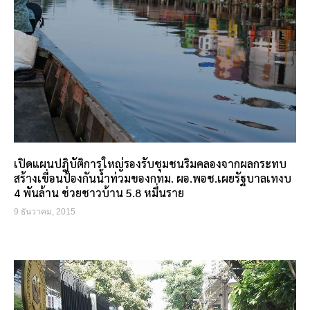
เปิดแผนปฎิบัติการใหญ่รองรับชุมชนริมคลองจากผลกระทบ
สร้างเขื่อนป้องกันน้ำท่วมของกทม. ผอ.พอช.เผยรัฐบาลเทงบ
4 พันล้าน ช่วยชาวบ้าน 5.8 หมื่นราย
9 ธันวาคม, 2015