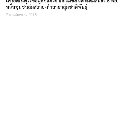
เครียดเหตุไร้ข้อมูลชี้แจงจากกรมชล จัดระดมสมอง 8 พย.
หวั่นชุมชนล่มสลาย-ทำลายกลุ่มชาติพันธุ์
7 พฤศจิกายน, 2015