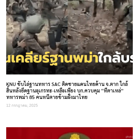
KNU ขับไล่ฐานทหาร SAC ติดชายแดนไทยด้าน จ.ตาก ใกล้
สิ้นหลังยึดฐานอุเกรทะ-เหลือเพียง บก.ควบคุม “ทีตาเหล่”
ทหารพม่า 85 คนหนีตายข้ามฝั่งมาไทย
12 กรกฎาคม, 2025