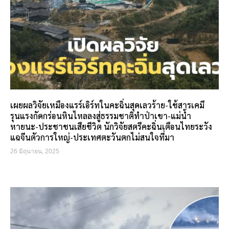
เผยผลวิจัยเหมืองแรร์เอิร์ทในคะฉิ่นสุดเลวร้าย-ใช้สารเคมี
รุนแรงกัดกร่อนหินไหลลงสู่ธรรมชาติทำป่าเขา-แม่น้ำ
หายนะ-ประชาชนเสียชีวิต นักวิจัยสตรีคะฉิ่นเตือนไทยระวัง
แฉจีนตัวการใหญ่-ประเทศตะวันตกไม่สนใจที่มา
26 มิถุนายน, 2025