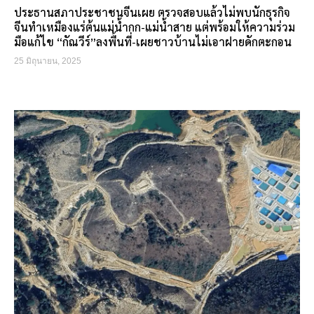
ประธานสภาประชาชนจีนเผย ตรวจสอบแล้วไม่พบนักธุรกิจ
จีนทำเหมืองแร่ต้นแม่น้ำกก-แม่น้ำสาย แต่พร้อมให้ความร่วม
มือแก้ไข “กัณวีร์”ลงพื้นที่-เผยชาวบ้านไม่เอาฝายดักตะกอน
25 มิถุนายน, 2025