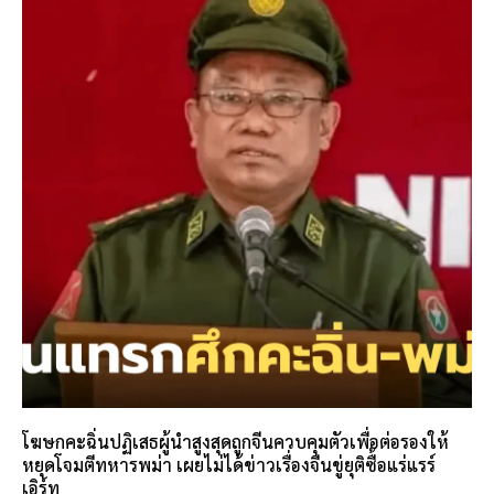
โฆษกคะฉิ่นปฏิเสธผู้นำสูงสุดถูกจีนควบคุมตัวเพื่อต่อรองให้
หยุดโจมตีทหารพม่า เผยไม่ได้ข่าวเรื่องจีนขู่ยุติซื้อแร่แรร์
เอิร์ท