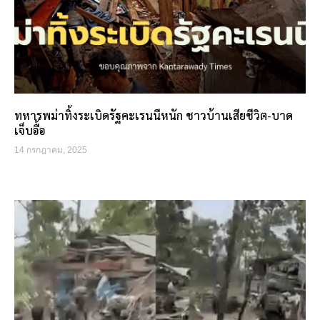
ทหารพม่าทิ้งระเบิดรัฐคะเรนนีหนัก ชาวบ้านเสียชีวิต-บาด
เจ็บอื้อ
14 กรกฎาคม, 2025