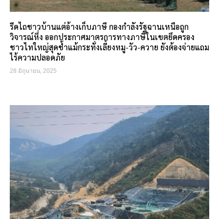
รีดไถชาวบ้านแต่อ้างเก็บภาษี กองกำลังรัฐฉานเหนือถูก
วิจารณ์หึ่ง ออกประกาศมาตรการทางภาษีในเขตยึดครอง
ชาวไทใหญ่สุดช้ำแม้กระทั่งเลี้ยงหมู-วัว-ควาย ยังต้องจ่ายแถม
ไร้ความปลอดภัย
28 มิถุนายน, 2025