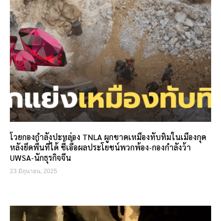
โวยกองกำลังปะหล่อง TNLA ผูกขาดเหมืองทับทิมในเมืองกุด
หลังยึดพื้นที่ได้ ชี้เอื้อผลประโยชน์พวกพ้อง-กองกำลังว้า
UWSA-นักธุรกิจจีน
23 มิถุนายน, 2025