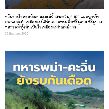
หวั่นสารโลหะหนักลามลงแม่น้ำสาละวิน SHRF แฉทหารว้า
UWSA มุ่งทำเหมืองแรร์เอิร์ธ-เจาะพรุนพื้นที่รัฐฉาน ชี้รัฐบาล
ทหารพม่ารู้เห็นเป็นใจเหมืองแร่ต้นแม่น้ำกก
19 มิถุนายน, 2025