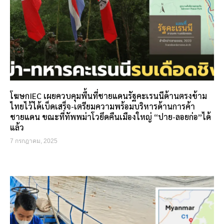
โฆษกIEC เผยควบคุมพื้นที่ชายแดนรัฐคะเรนนีด้านตรงข้าม
ไทยไว้ได้เบ็ดเสร็จ-เตรียมความพร้อมบริหารด้านการค้า
ชายแดน ขณะที่ทัพพม่าโวยึดคืนเมืองใหญ่ “ปาย-ลอยก่อ”ได้
แล้ว
7 กรกฎาคม, 2025