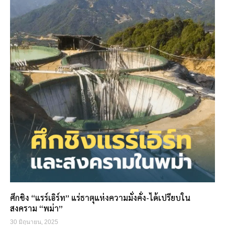
ศึกชิง “แรร์เอิร์ท” แร่ธาตุแห่งความมั่งคั่ง-ได้เปรียบใน
สงคราม “พม่า”
30 มิถุนายน, 2025