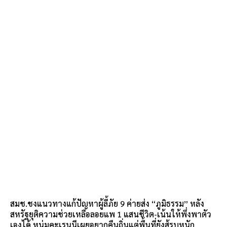
สมช.ชงแนวทางแก้ปัญหาผู้ลี้ภัย 9 ค่ายส่ง “ภูมิธรรม” หลัง
สหรัฐยุติความช่วยเหลือลอยแพ 1 แสนชีวิต-เน้นให้พึ่งพาตัว
เองได้ หนุ่มคะเรนนีเผยอยากคืนถิ่นแต่พื้นที่ยังสู้รบหนัก