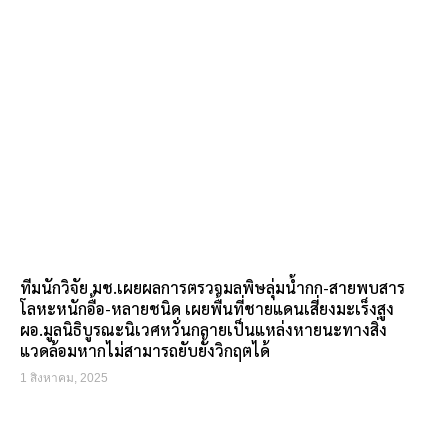
ทีมนักวิจัย มช.เผยผลการตรวจมลพิษลุ่มน้ำกก-สายพบสาร
โลหะหนักอื้อ-หลายชนิด เผยพื้นที่ชายแดนเสี่ยงมะเร็งสูง
ผอ.มูลนิธิบูรณะนิเวศหวั่นกลายเป็นแหล่งหายนะทางสิ่ง
แวดล้อมหากไม่สามารถยับยั้งวิกฤตได้
1 สิงหาคม, 2025