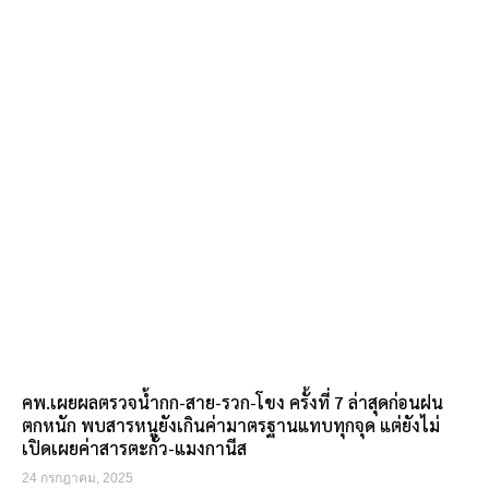
คพ.เผยผลตรวจน้ำกก-สาย-รวก-โขง ครั้งที่ 7 ล่าสุดก่อนฝน
ตกหนัก พบสารหนูยังเกินค่ามาตรฐานแทบทุกจุด แต่ยังไม่
เปิดเผยค่าสารตะกั่ว-แมงกานีส
24 กรกฎาคม, 2025