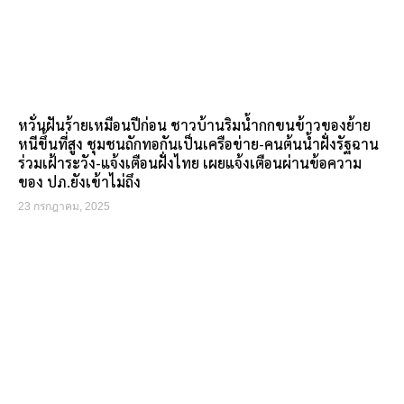
หวั่นฝันร้ายเหมือนปีก่อน ชาวบ้านริมน้ำกกขนข้าวของย้าย
หนีขึ้นที่สูง ชุมชนถักทอกันเป็นเครือข่าย-คนต้นน้ำฝั่งรัฐฉาน
ร่วมเฝ้าระวัง-แจ้งเตือนฝั่งไทย เผยแจ้งเตือนผ่านข้อความ
ของ ปภ.ยังเข้าไม่ถึง
23 กรกฎาคม, 2025