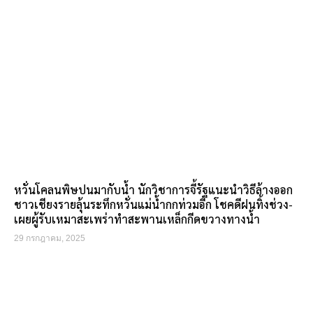
หวั่นโคลนพิษปนมากับน้ำ นักวิชาการจี้รัฐแนะนำวิธีล้างออก
ชาวเชียงรายลุ้นระทึกหวั่นแม่น้ำกกท่วมอีก โชคดีฝนทิ้งช่วง-
เผยผู้รับเหมาสะเพร่าทำสะพานเหล็กกีดขวางทางน้ำ
29 กรกฎาคม, 2025