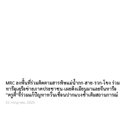
MRC ลงพื้นที่ร่วมติดตามสารพิษแม่น้ำกก-สาย-รวก-โขง ร่วม
หารือเครือข่ายภาคประชาชน-เผยดึงเมียนมาและจีนหารือ
“ครูตี๋”จี้ร่วมแก้ปัญหาหวั่นเขื่อนปากแบงซ้ำเติมสถานการณ์
22 กรกฎาคม, 2025