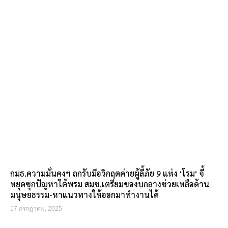
กมธ.ความมั่นคงฯ ถกรับมือวิกฤตค่ายผู้ลี้ภัย 9 แห่ง ‘โรม‘ จี้
หยุดซุกปัญหาใต้พรม สมช.เตรียมของบกลางช่วยเหลือด้าน
มนุษยธรรม-หาแนวทางให้ออกมาทำงานได้
17 กรกฎาคม, 2025