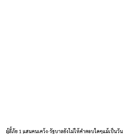
ผู้ลี้ภัย 1 แสนคนเคว้ง-รัฐบาลยังไม่ให้คำตอบใดๆแม้เป็นวัน