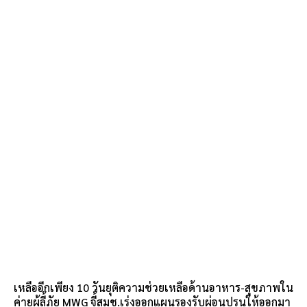
เหลืออีกเพียง 10 วันยุติความช่วยเหลือด้านอาหาร-สุขภาพใน
ค่ายผู้ลี้ภัย MWG จี้สมช.เร่งออกแผนรองรับผ่อนปรนให้ออกมา