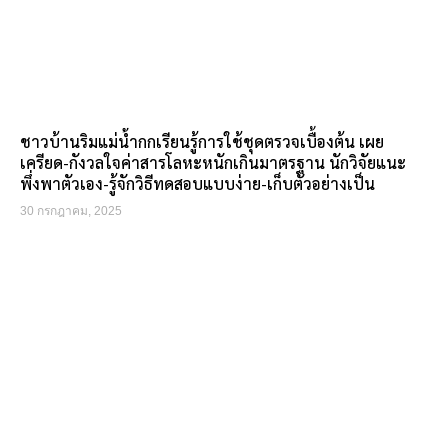
ชาวบ้านริมแม่น้ำกกเรียนรู้การใช้ชุดตรวจเบื้องต้น เผย
เครียด-กังวลใจค่าสารโลหะหนักเกินมาตรฐาน นักวิจัยแนะ
พึ่งพาตัวเอง-รู้จักวิธีทดสอบแบบง่าย-เก็บตัวอย่างเป็น
30 กรกฎาคม, 2025