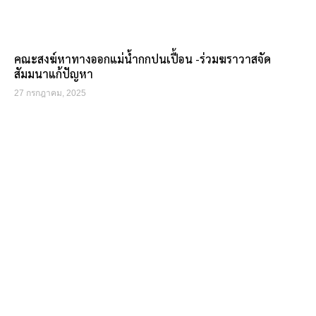
คณะสงฆ์หาทางออกแม่น้ำกกปนเปื้อน -ร่วมฆราวาสจัด
สัมมนาแก้ปัญหา
27 กรกฎาคม, 2025