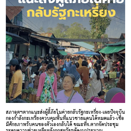
สภาอุตฯตากแนะส่งผู้ลี้ภัยในค่ายกลับรัฐกะเหรี่ยง-เผยปัจจุบัน
กองกำลังกะเหรี่ยงควบคุมพื้นที่แนวชายแดนได้หมดแล้ว-เชื่อ
มีศักยภาพรับคนของตัวเองกลับได้ ขณะที่จ.ตากจัดประชุม
ระดมความช่วยเหลือหลังถูกสหรัฐฯตัดงบประมาณ