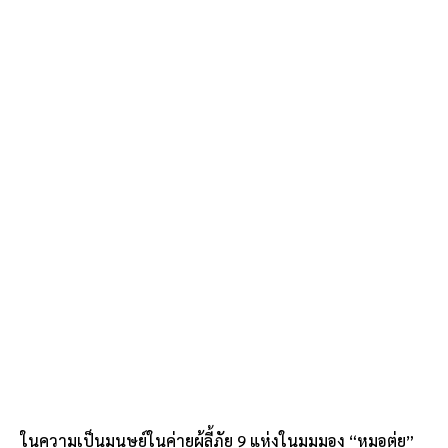
ในความเป็นมนุษย์ในค่ายผู้ลี้ภัย 9 แห่งในมุมมอง “หมอตุ่ย”