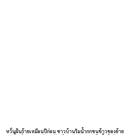
หวั่นฝันร้ายเหมือนปีก่อน ชาวบ้านริมน้ำกกขนข้าวของย้าย