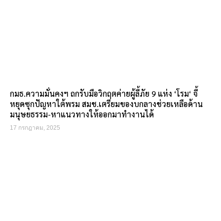
กมธ.ความมั่นคงฯ ถกรับมือวิกฤตค่ายผู้ลี้ภัย 9 แห่ง ‘โรม‘ จี้
หยุดซุกปัญหาใต้พรม สมช.เตรียมของบกลางช่วยเหลือด้าน
มนุษยธรรม-หาแนวทางให้ออกมาทำงานได้
17 กรกฎาคม, 2025