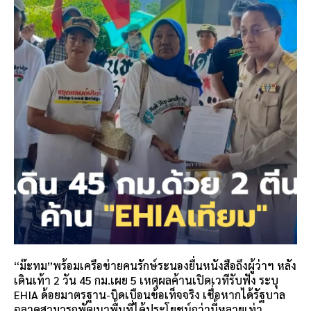
“ม๊ะทม”พร้อมเครือข่ายคนรักษ์ระนองยื่นหนังสือถึงผู้ว่าฯ หลัง
เดินเท้า 2 วัน 45 กม.เผย 5 เหตุผลค้านเปิดเวทีรับฟัง ระบุ
EHIA ด้อยมาตรฐาน-บิดเบือนข้อเท็จจริง เชื่อหากได้รัฐบาล
ฉลาดสามารถพัฒนาพื้นที่ได้ประโยชน์กว่านี้หลายเท่า