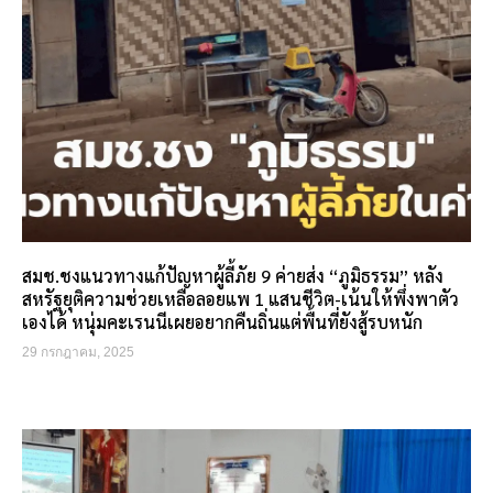
สมช.ชงแนวทางแก้ปัญหาผู้ลี้ภัย 9 ค่ายส่ง “ภูมิธรรม” หลัง
สหรัฐยุติความช่วยเหลือลอยแพ 1 แสนชีวิต-เน้นให้พึ่งพาตัว
เองได้ หนุ่มคะเรนนีเผยอยากคืนถิ่นแต่พื้นที่ยังสู้รบหนัก
29 กรกฎาคม, 2025