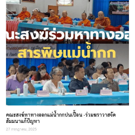
คณะสงฆ์หาทางออกแม่น้ำกกปนเปื้อน -ร่วมฆราวาสจัด
สัมมนาแก้ปัญหา
27 กรกฎาคม, 2025