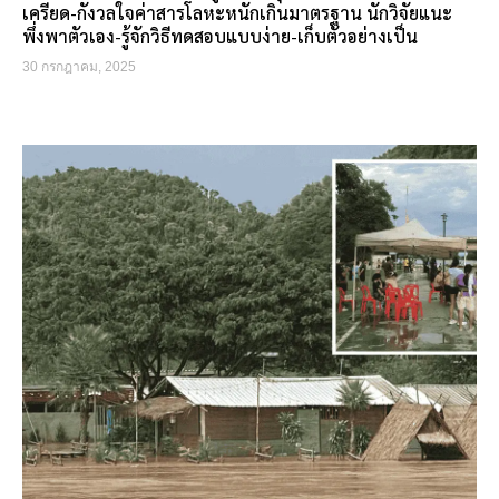
เครียด-กังวลใจค่าสารโลหะหนักเกินมาตรฐาน นักวิจัยแนะ
พึ่งพาตัวเอง-รู้จักวิธีทดสอบแบบง่าย-เก็บตัวอย่างเป็น
30 กรกฎาคม, 2025