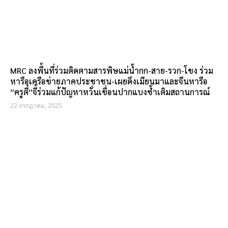
MRC ลงพื้นที่ร่วมติดตามสารพิษแม่น้ำกก-สาย-รวก-โขง ร่วม
หารือเครือข่ายภาคประชาชน-เผยดึงเมียนมาและจีนหารือ
“ครูตี๋”จี้ร่วมแก้ปัญหาหวั่นเขื่อนปากแบงซ้ำเติมสถานการณ์
22 กรกฎาคม, 2025