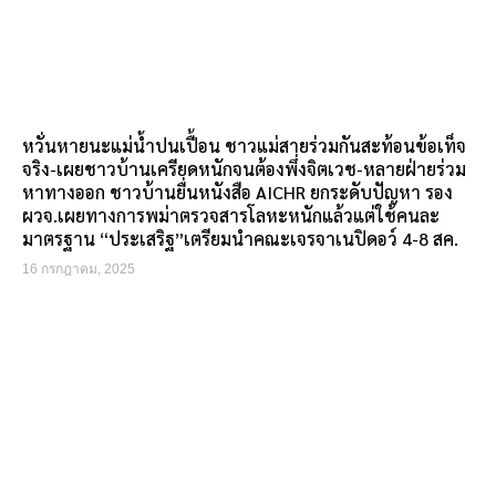
หวั่นหายนะแม่น้ำปนเปื้อน ชาวแม่สายร่วมกันสะท้อนข้อเท็จ
จริง-เผยชาวบ้านเครียดหนักจนต้องพึ่งจิตเวช-หลายฝ่ายร่วม
หาทางออก ชาวบ้านยื่นหนังสือ AICHR ยกระดับปัญหา รอง
ผวจ.เผยทางการพม่าตรวจสารโลหะหนักแล้วแต่ใช้คนละ
มาตรฐาน “ประเสริฐ”เตรียมนำคณะเจรจาเนปิดอว์ 4-8 สค.
16 กรกฎาคม, 2025