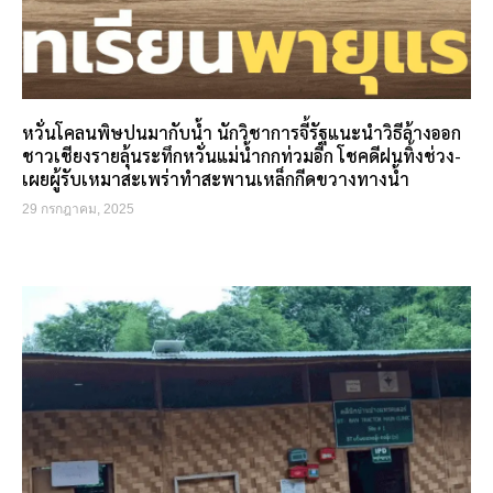
หวั่นโคลนพิษปนมากับน้ำ นักวิชาการจี้รัฐแนะนำวิธีล้างออก
ชาวเชียงรายลุ้นระทึกหวั่นแม่น้ำกกท่วมอีก โชคดีฝนทิ้งช่วง-
เผยผู้รับเหมาสะเพร่าทำสะพานเหล็กกีดขวางทางน้ำ
29 กรกฎาคม, 2025