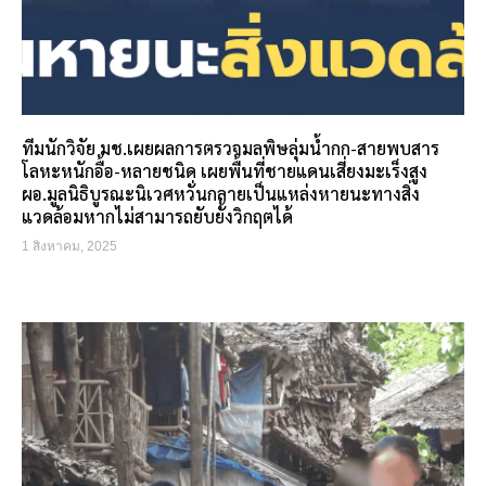
ทีมนักวิจัย มช.เผยผลการตรวจมลพิษลุ่มน้ำกก-สายพบสาร
โลหะหนักอื้อ-หลายชนิด เผยพื้นที่ชายแดนเสี่ยงมะเร็งสูง
ผอ.มูลนิธิบูรณะนิเวศหวั่นกลายเป็นแหล่งหายนะทางสิ่ง
แวดล้อมหากไม่สามารถยับยั้งวิกฤตได้
1 สิงหาคม, 2025