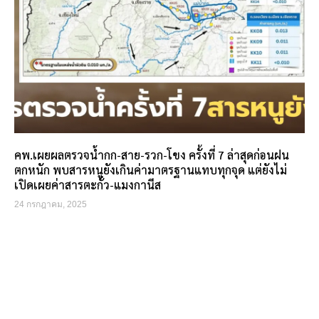
คพ.เผยผลตรวจน้ำกก-สาย-รวก-โขง ครั้งที่ 7 ล่าสุดก่อนฝน
ตกหนัก พบสารหนูยังเกินค่ามาตรฐานแทบทุกจุด แต่ยังไม่
เปิดเผยค่าสารตะกั่ว-แมงกานีส
24 กรกฎาคม, 2025