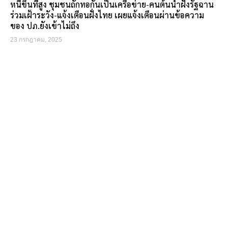
หนีขึ้นที่สูง ชุมชนถักทอกันเป็นเครือข่าย-คนต้นน้ำฝั่งรัฐฉาน
ร่วมเฝ้าระวัง-แจ้งเตือนฝั่งไทย เผยแจ้งเตือนผ่านข้อความ
ของ ปภ.ยังเข้าไม่ถึง
23 กรกฎาคม, 2025