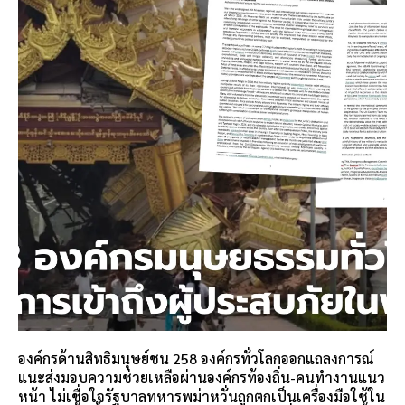
องค์กรด้านสิทธิมนุษย์ชน 258 องค์กรทั่วโลกออกแถลงการณ์
แนะส่งมอบความช่วยเหลือผ่านองค์กรท้องถิ่น-คนทำงานแนว
หน้า ไม่เชื่อใจรัฐบาลทหารพม่าหวั่นถูกตกเป็นเครื่องมือใช้ใน