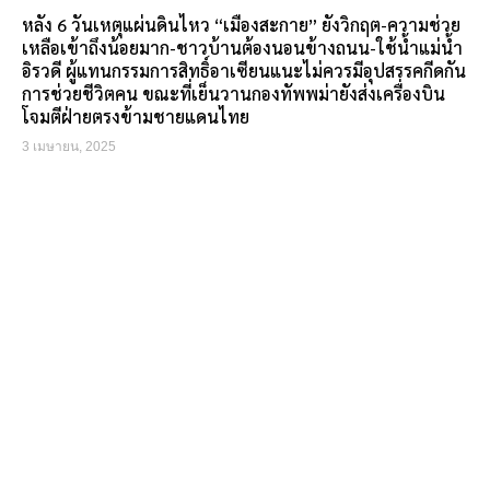
หลัง 6 วันเหตุแผ่นดินไหว “เมืองสะกาย” ยังวิกฤต-ความช่วย
เหลือเข้าถึงน้อยมาก-ชาวบ้านต้องนอนข้างถนน-ใช้น้ำแม่น้ำ
อิรวดี ผู้แทนกรรมการสิทธิ์อาเซียนแนะไม่ควรมีอุปสรรคกีดกัน
การช่วยชีวิตคน ขณะที่เย็นวานกองทัพพม่ายังส่งเครื่องบิน
โจมตีฝ่ายตรงข้ามชายแดนไทย
3 เมษายน, 2025