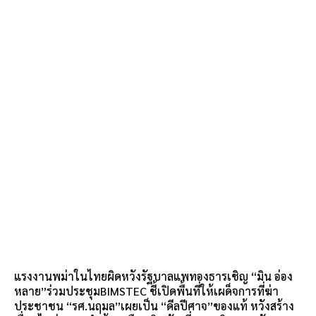
แรงงานพม่าในไทยผิดหวังรัฐบาลแพทองธารเชิญ “มิน อ่อง
หลาย”ร่วมประชุมBIMSTEC ชี้เปิดพื้นที่ให้เผด็จการที่ฆ่า
ประชาชน “รศ.นฤมล”เผยเป็น “ดีลปีศาจ”ของแท้ หวังสร้าง