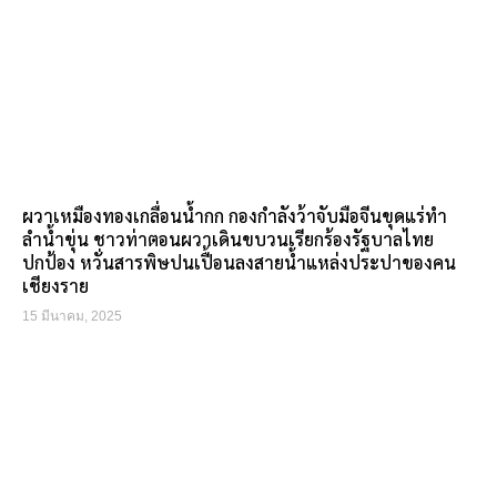
ผวาเหมืองทองเกลื่อนน้ำกก กองกำลังว้าจับมือจีนขุดแร่ทำ
ลำน้ำขุ่น ชาวท่าตอนผวาเดินขบวนเรียกร้องรัฐบาลไทย
ปกป้อง หวั่นสารพิษปนเปื้อนลงสายน้ำแหล่งประปาของคน
เชียงราย
15 มีนาคม, 2025