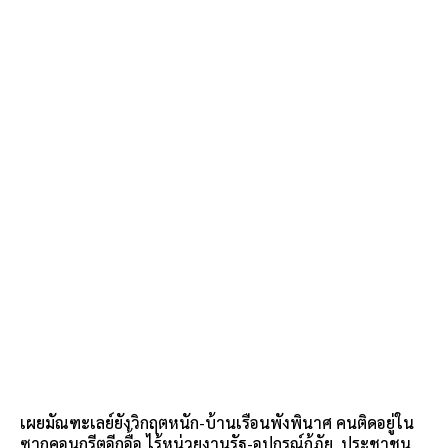
เผยมัณฑะเลย์ยังวิกฤตหนัก-บ้านเรือนพังพินาศ คนติดอยู่ใน
ซากคอนกรีตอีกอื้อ ไร้หน่วยงานรัฐ-อุปกรณ์กู้ภัย ประชาชน