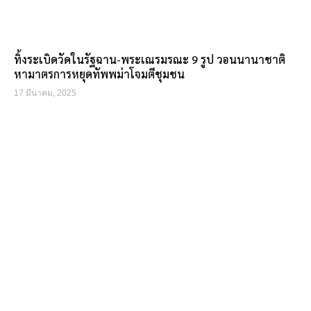
ทิ้งระเบิดวัดในรัฐฉาน-พระเณรมรณะ 9 รูป วอนนานาชาติ
หามาตรการหยุดทัพพม่าโจมตีชุมชน
17 มีนาคม, 2025