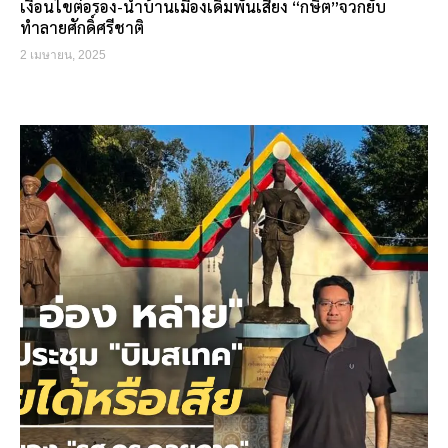
เงื่อนไขต่อรอง-นำบ้านเมืองเดิมพันเสี่ยง “กษิต”จวกยับ
ทำลายศักดิ์ศรีชาติ
2 เมษายน, 2025