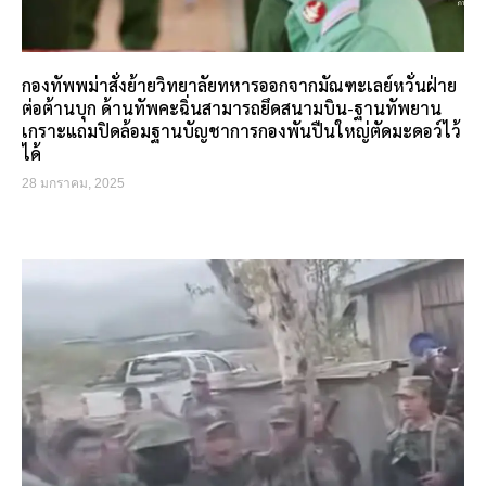
กองทัพพม่าสั่งย้ายวิทยาลัยทหารออกจากมัณฑะเลย์หวั่นฝ่าย
ต่อต้านบุก ด้านทัพคะฉิ่นสามารถยึดสนามบิน-ฐานทัพยาน
เกราะแถมปิดล้อมฐานบัญชาการกองพันปืนใหญ่ตัดมะดอว์ไว้
ได้
28 มกราคม, 2025