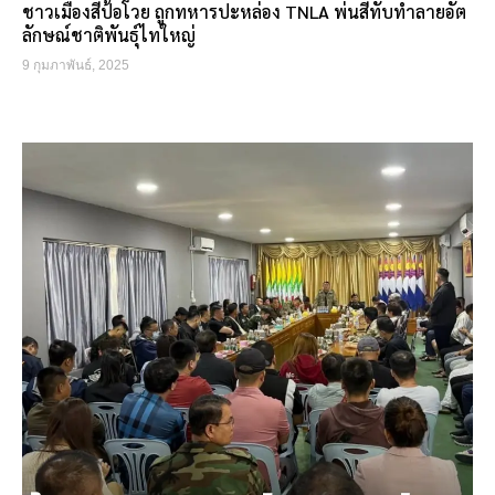
ชาวเมืองสี่ป้อโวย ถูกทหารปะหล่อง TNLA พ่นสีทับทำลายอัต
ลักษณ์ชาติพันธุ์ไทใหญ่
9 กุมภาพันธ์, 2025