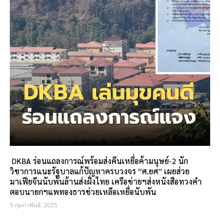
DKBA ร่อนแถลงการณ์พร้อมส่งคืนเหยื่อค้ามนุษย์-2 นัก
วิชาการแนะรัฐบาลแก้ปัญหาครบวงจร “ศ.ยศ” เผยส่วย
มาเฟียจีนนับพันล้านส่งฝั่งไทย เครือข่ายฯส่งหนังสือทวงคำ
ตอบนายกฯแพทองธารช่วยเหลือเหยื่อนับพัน
5 กุมภาพันธ์, 2025