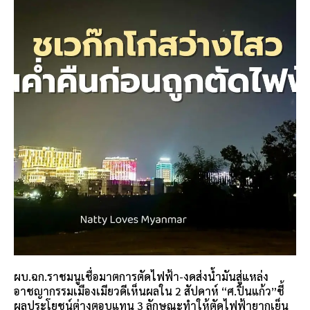
ผบ.ฉก.ราชมนูเชื่อมาตการตัดไฟฟ้า-งดส่งน้ำมันสู่แหล่ง
อาชญากรรมเมืองเมียวดีเห็นผลใน 2 สัปดาห์ “ศ.ปิ่นแก้ว”ชี้
ผลประโยชน์ต่างตอบแทน 3 ลักษณะทำให้ตัดไฟฟ้ายากเย็น