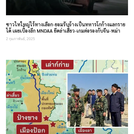
ชาวไทใหญ่ไร้ทางเลือก-ยอมรับจ้างเป็นทหารโกก้างแลกราย
ได้ เผยเบื้องลึก MNDAA ยึดล่าเสี้ยว-เกมต่อรองกับจีน-พม่า
2 กุมภาพันธ์, 2025