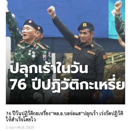
76 ปีวันปฏิวัติกะเหรี่ยง“พล.อ.บอจ่อแฮ”ปลุกเร้า เร่งรัดปฎิวัติ
ให้สำเร็จโดยไว
1 กุมภาพันธ์, 2025