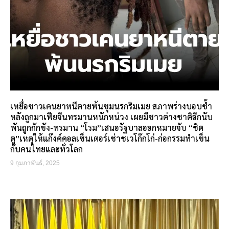
เหยื่อชาวเคนยาหนีตายพ้นขุมนรกริมเมย สภาพร่างบอบช้ำ
หลังถูกมาเฟียจีนทรมานหนักหน่วง เผยมีชาวต่างชาติอีกนับ
พันถูกกักขัง-ทรมาน “โรม”เสนอรัฐบาลออกหมายจับ “ชิต
ตู”เหตุให้แก๊งค์คอลเซ็นเตอร์เช่าชเวโก๊กโก่-ก่อกรรมทำเข็น
กับคนไทยและทั่วโลก
9 กุมภาพันธ์, 2025