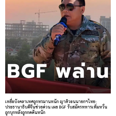
เหยื่อบังคลาเทศถูกทรมานหนัก ญาติวอนนายกฯไทย-
ประธานาธิบดีจีนช่วยด่วน เผย BGF รับสมัครทหารเพิ่มหวั่น
ถูกบุกหลังถูกกดดันหนัก