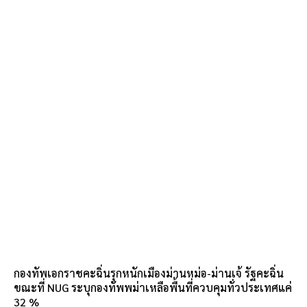
กองทัพเอกราชคะฉิ่นรุกหนักเมืองม่านหม่อ-ม่านเจ้ รัฐคะฉิ่น
ขณะที่ NUG ระบุกองทัพพม่าเหลือพื้นที่ควบคุมทั่วประเทศแค่
32 %