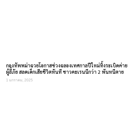
กองทัพพม่าฉวยโอกาสช่วงฉลองเทศกาลปีใหม่ทิ้งระเบิดค่าย
ผู้ลี้ภัย สลดเด็กเสียชีวิตทันที ชาวคะเรนนีกว่า 2 พันหนีตาย
1 มกราคม, 2025