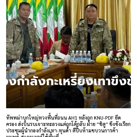
ทัพพม่าบุกใหญ่ทวงพื้นที่ถนน AH1 หลังถูก KNU-PDF ยึด
ครอง ส่งบินรบเจาะทะลวงแต่ถูกโต้กลับ ฝ่าย “ชิตู” ขึงขังเรียก
ประชุมผู้นำกองกำลังเทา-ทุนดำ ตีปี๊บห้ามขบวนการค้า
มนุษย์-สแกมเมอร์ใช้พื้นที่