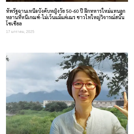
ทัพรัฐฉานเหนือบังคับหญิงวัย 50-60 ปี ฝึกทหารใหม่แทนลูก
หลานที่หนีเกณฑ์-ไม่เว้นแม้แต่เณร ชาวไทใหญ่วิจารณ์สนั่น
โซเชียล
17 มกราคม, 2025