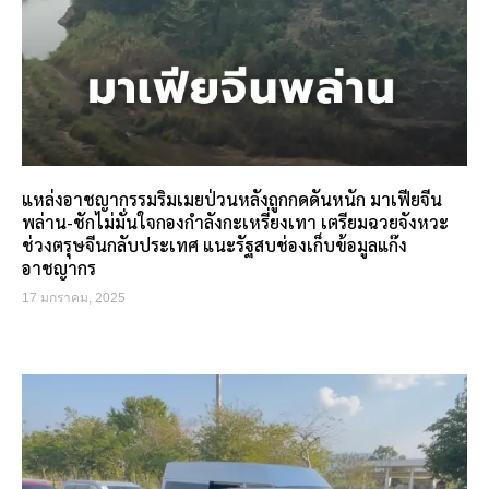
แหล่งอาชญากรรมริมเมยป่วนหลังถูกกดดันหนัก มาเฟียจีน
พล่าน-ชักไม่มั่นใจกองกำลังกะเหรี่ยงเทา เตรียมฉวยจังหวะ
ช่วงตรุษจีนกลับประเทศ แนะรัฐสบช่องเก็บข้อมูลแก๊ง
อาชญากร
17 มกราคม, 2025