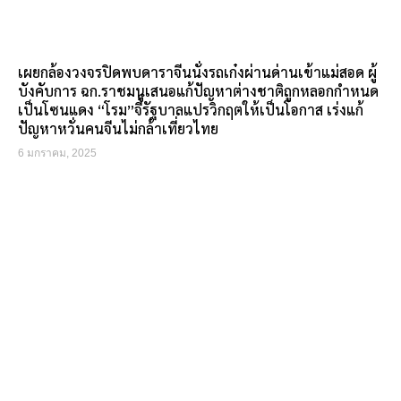
เผยกล้องวงจรปิดพบดาราจีนนั่งรถเก๋งผ่านด่านเข้าแม่สอด ผู้
บังคับการ ฉก.ราชมนูเสนอแก้ปัญหาต่างชาติถูกหลอกกำหนด
เป็นโซนแดง “โรม”จี้รัฐบาลแปรวิกฤตให้เป็นโอกาส เร่งแก้
ปัญหาหวั่นคนจีนไม่กล้าเที่ยวไทย
6 มกราคม, 2025