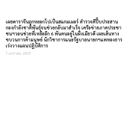
เผยดาราจีนถูกหลอกไปเป็นสแกมเมอร์ ตำรวจตีปี๊บประสาน
กองกำลังชาติพันธุ์จนช่วยกลับมาสำเร็จ เครือข่ายภาคประชา
ชนฯวอนช่วยที่เหลืออีก 6 พันคนอยู่ในฝั่งเมียวดี เผยเส้นทาง
ขบวนการค้ามนุษย์ นักวิชาการแนะรัฐบาลนายกฯแพทองธาร
เร่งวางแผนปฎิบัติการ
7 มกราคม, 2025