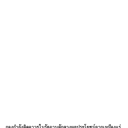
กองกำลังติดอาวุธในรัฐฉานตักตวงผลประโยชน์จากเหมืองแร่