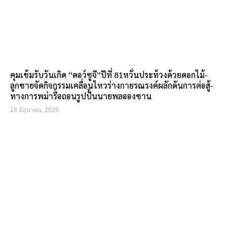
คุมเข้มรับวันเกิด “ดอว์ซูจี”ปีที่ 81หวั่นประท้วงด้วยดอกไม้-
ลูกชายจัดกิจกรรมเคลื่อนไหวร่างกายรณรงค์ผลักดันการต่อสู้-
ทางการพม่ารื้อถอนรูปปั้นนายพลอองซาน
18 มิถุนายน, 2026