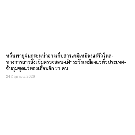
หวั่นพายุฝนกระหน่ำอ่างเก็บสารเคมีเหมืองแร่รั่วไหล-
ทางการลาวสั่งเข้มตรวจสอบ-เฝ้าระวังเหมืองแร่ทั่วประเทศ-
จับกุมขุดแร่ทองเถื่อนอีก 21 คน
24 มิถุนายน, 2026