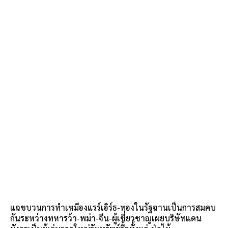
แฉขบวนการทำเหมืองแรร์เอิร์ธ-ทองในรัฐฉานเป็นการสมคบ
กันระหว่างทหารว้า-พม่า-จีน-ผู้เชี่ยวชาญเผยบริษัทแดน