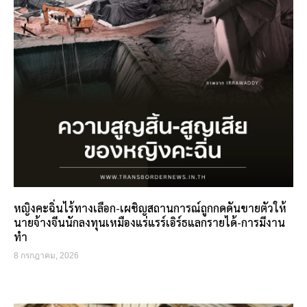
หญิงคะฉิ่นไร้ทางเลือก-เผชิญสถานการณ์ถูกกดดันขายตัวให้
นายจ้างจีนนักลงทุนเหมืองแร่แรร์เอิร์ธแลกรายได้-การมีงาน
ทำ
8 กรกฎาคม, 2026