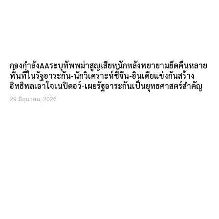
กองกำลังAAระบุทัพพม่าสูญเสียหนักหลังพยายามยึดคืนหลาย
พื้นที่ในรัฐอาระกัน-นักวิเคราะห์ชี้จีน-อินเดียแข่งกันสร้าง
อิทธิพลเอาใจเนปิดอว์-เผยรัฐอาระกันเป็นยุทธศาสตร์สำคัญ
29 มิถุนายน, 2026