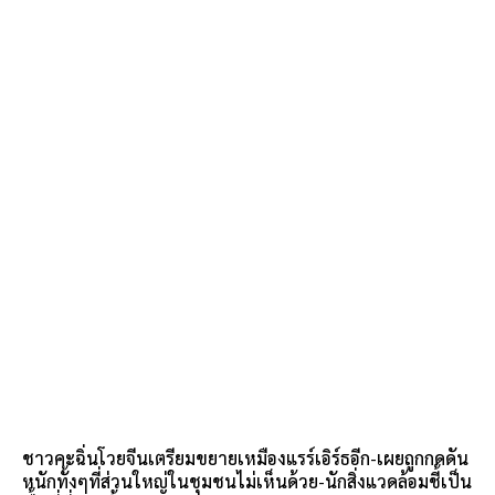
ชาวคะฉิ่นโวยจีนเตรียมขยายเหมืองแรร์เอิร์ธอีก-เผยถูกกดดัน
หนักทั้งๆที่ส่วนใหญ่ในชุมชนไม่เห็นด้วย-นักสิ่งแวดล้อมชี้เป็น