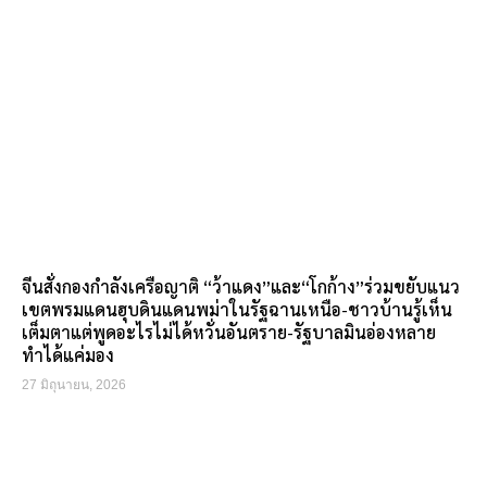
จีนสั่งกองกำลังเครือญาติ “ว้าแดง”และ“โกก้าง”ร่วมขยับแนว
เขตพรมแดนฮุบดินแดนพม่าในรัฐฉานเหนือ-ชาวบ้านรู้เห็น
เต็มตาแต่พูดอะไรไม่ได้หวั่นอันตราย-รัฐบาลมินอ่องหลาย
ทำได้แค่มอง
27 มิถุนายน, 2026