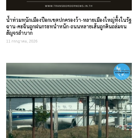
น้ำท่วมหนักเมืองป๊อกเขตปกครองว้า-หลายเมืองใหญ่ทั้งในรัฐ
ฉาน-คะฉิ่นถูกฝนกระหน่ำหนัก-ถนนหลายเส้นถูกดินถล่มจน
สัญจรลำบาก
11 กรกฎาคม, 2026