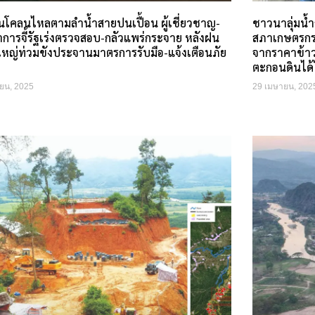
ดินโคลนไหลตามลำน้ำสายปนเปื้อน ผู้เชี่ยวชาญ-
ชาวนาลุ่มน้
าการจี้รัฐเร่งตรวจสอบ-กลัวแพร่กระจาย หลังฝน
สภาเกษตรกรเช
ใหญ่ท่วมขังประจานมาตรการรับมือ-แจ้งเตือนภัย
จากราคาข้า
ตะกอนดินได้ไ
ยน, 2025
29 เมษายน, 202