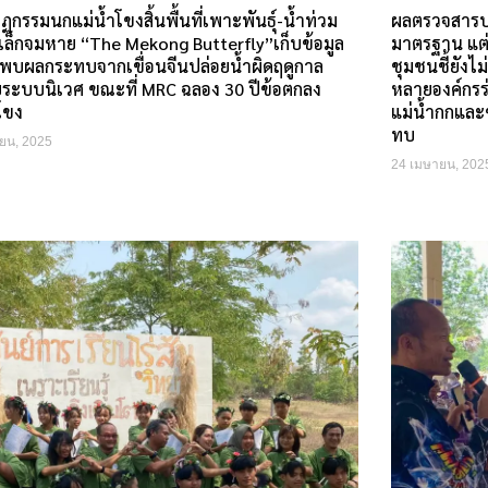
กรรมนกแม่น้ำโขงสิ้นพื้นที่เพาะพันธุ์-น้ำท่วม
ผลตรวจสารปน
กเล็กจมหาย “The Mekong Butterfly”เก็บข้อมูล
มาตรฐาน แต่
พบผลกระทบจากเขื่อนจีนปล่อยน้ำผิดฤดูกาล
ชุมชนชี้ยัง
ระบบนิเวศ ขณะที่ MRC ฉลอง 30 ปีข้อตกลง
หลายองค์กรร
โขง
แม่น้ำกกและช
ทบ
ยน, 2025
24 เมษายน, 202