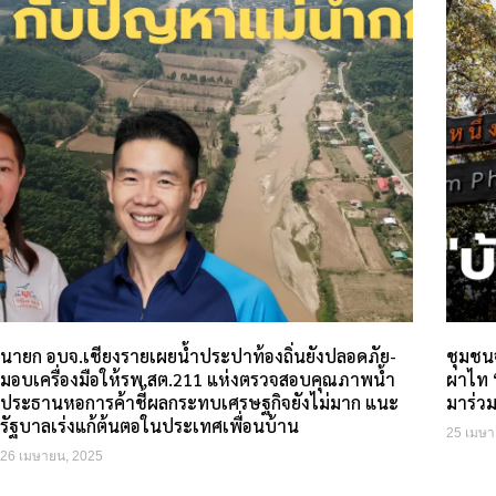
นายก อบจ.เชียงรายเผยน้ำประปาท้องถิ่นยังปลอดภัย-
ชุมชน
มอบเครื่องมือให้รพ.สต.211 แห่งตรวจสอบคุณภาพน้ำ
ผาไท “
ประธานหอการค้าชี้ผลกระทบเศรษฐกิจยังไม่มาก แนะ
มาร่วม
รัฐบาลเร่งแก้ต้นตอในประเทศเพื่อนบ้าน
25 เมษา
26 เมษายน, 2025