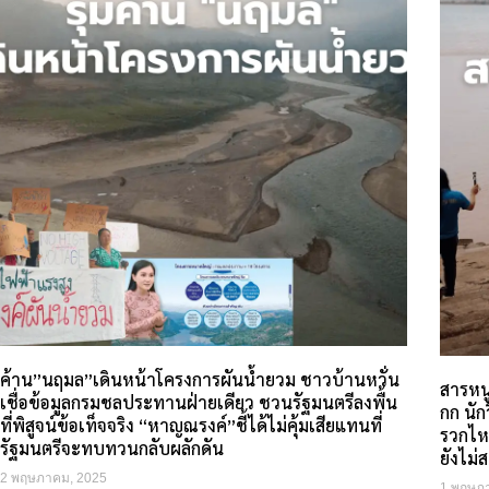
ค้าน”นฤมล”เดินหน้าโครงการผันน้ำยวม ชาวบ้านหวั่น
สารหนู
เชื่อข้อมูลกรมชลประทานฝ่ายเดียว ชวนรัฐมนตรีลงพื้น
กก นัก
ที่พิสูจน์ข้อเท็จจริง “หาญณรงค์”ชี้ได้ไม่คุ้มเสียแทนที่
รวกไหล
รัฐมนตรีจะทบทวนกลับผลักดัน
ยังไม่
2 พฤษภาคม, 2025
1 พฤษภ