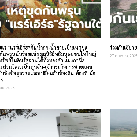
ร่ “แรร์เอิร์ธ”ต้นน้ำกก-น้ำสายเป็นเหตุขุด
ร่วมกันเยียว
กันพรุนนับร้อยแห่ง มูลนิธิสิทธิมนุษยชนไทใหญ่
27 เมษายน, 202
ทรัพย์ในดินรัฐฉานใต้ทั้งทองคำ แมงกานีส
ิน ส่วนใหญ่เป็นทุนจีน-เจ้ากรมกิจการชายแดน
บฟังข้อมูลร่วมแลกเปลี่ยนกับท้องถิ่น-ท้องที่-นัก
าร
ยน, 2025