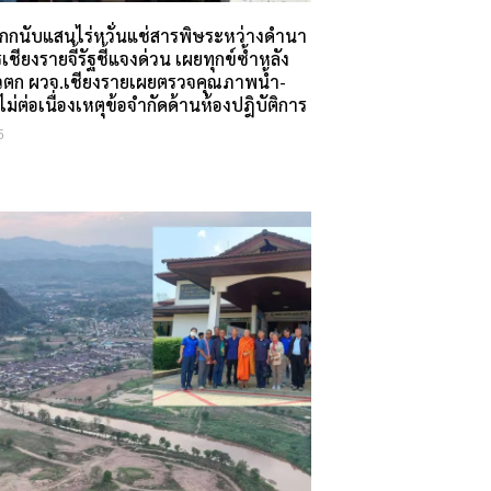
ำกกนับแสนไร่หวั่นแช่สารพิษระหว่างดำนา
ียงรายจี้รัฐชี้แจงด่วน เผยทุกข์ซ้ำหลัง
วตก ผวจ.เชียงรายเผยตรวจคุณภาพน้ำ-
ม่ต่อเนื่องเหตุข้อจำกัดด้านห้องปฎิบัติการ
5