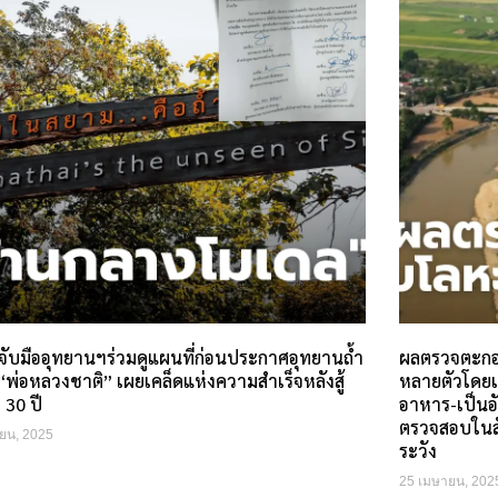
จับมืออุทยานฯร่วมดูแผนที่ก่อนประกาศอุทยานถ้ำ
ผลตรวจตะกอ
พ่อหลวงชาติ” เผยเคล็ดแห่งความสำเร็จหลังสู้
หลายตัวโดยเฉ
 30 ปี
อาหาร-เป็นอั
ตรวจสอบในสัต
ยน, 2025
ระวัง
25 เมษายน, 202