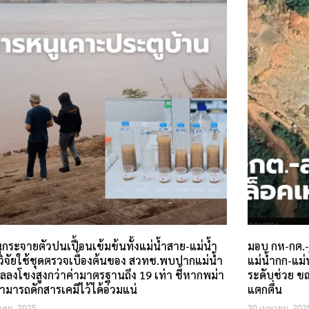
กระจายตัวปนเปื้อนเข้มข้นทั้งแม่น้ำสาย-แม่น้ำ
มอบ กห-กต.-
วิจัยใช้ชุดตรวจเบื้องต้นของ สวทช.พบปากแม่น้ำ
แม่น้ำกก-แม
ลงโขงสูงกว่าค่ามาตรฐานถึง 19 เท่า ชี้หากพม่า
ระดับช่วย ข
สามารถดักสารเคมีไว้ได้อ่วมแน่
แตกตื่น
าคม, 2025
30 เมษายน, 202