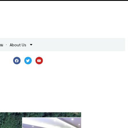
าม
About Us