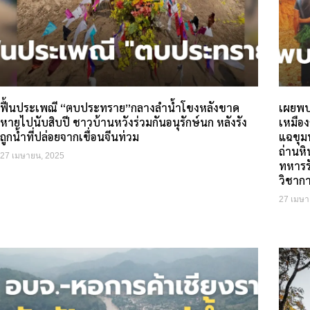
ฟื้นประเพณี “ตบประทราย”กลางลำน้ำโขงหลังขาด
เผยพบแ
หายไปนับสิบปี ชาวบ้านหวังร่วมกันอนุรักษ์นก หลังรัง
เหมือง
ถูกน้ำที่ปล่อยจากเขื่อนจีนท่วม
แฉขุม
ถ่านห
27 เมษายน, 2025
ทหารรั
วิชาก
27 เมษา