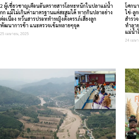
2 ผู้เชี่ยวชาญเตือนอันตรายสารโลหะหนักในปลาแม่น้ำ
โศกนาฏ
กก แม้ไม่เกินค่ามาตรฐานแต่สะสมได้ หากกินปลาอย่าง
ไข่-ลู
ต่อเนื่อง หวั่นสารปรอททำหญิงตั้งครรภ์เสี่ยงลูก
สำรวจ
พัฒนาการช้า แนะตรวจเข้มหลายๆจุด
ทำลาย
แม่น้ำ
25 เมษายน, 2025
24 เมษา