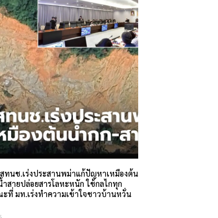
สทนช.เร่งประสานพม่าแก้ปัญหาเหมืองต้น
่น้ำสายปล่อยสารโลหะหนัก ใช้กลไกทุก
ณะที่ มท.เร่งทำความเข้าใจชาวบ้านหวั่น
5