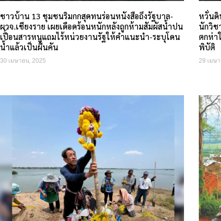
ชาวบ้าน 13 ชุมชนริมกกสุดทนร่อนหนังสือถึงรัฐบาล-
หวั่น
ผวจ.เชียงราย เผยเดือดร้อนหนักหลังถูกห้ามสัมผัสน้ำปน
นักวิช
เปื้อนสารหนูแถมไร้หน่วยงานรัฐให้คำแนะนำ-ระบุโดน
ตกห่า
น้ำแล้วเป็นผื่นคัน
พิบัติ
30 เมษายน, 2025
29 เมษา