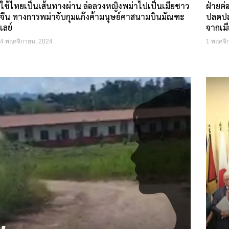
ใช้ไทยเป็นเส้นทางผ่าน ล่อลวงหญิงพม่าไปเป็นเมียชาว
ฝ่ายต่
จีน ทางการพม่าจับกุมแก๊งค้ามนุษย์คาสนามบินมัณฑะ
ปลดปล
เลย์
จากเม
4 พฤศจิกายน, 2024
1 พฤศจิ