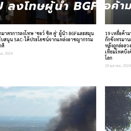
มาตรการลงโทษ ‘ซอว์ ชิต ตู่’ ผู้นำ BGFและสมุน
19 เหยื่อค้
นับสนุน SAC-ได้ประโยชน์จากแหล่งอาชญากรรม
กักขังทรมาน
าติ
หลังถูกล่อล
เหี้ยมโหดบังค
คม, 2024
โลก
29 ตุลาคม, 2024