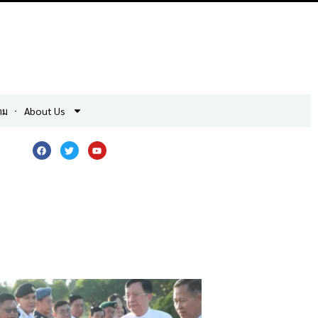
าม
About Us