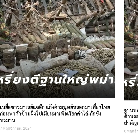
เหยื่อชาวมาเลย์แฉอีก แก๊งค้ามนุษย์หลอกมาเที่ยวไทย
ฐานทห
ก่อนพาตัวข้ามฝั่งไปเมียนมาเพื่อเรียกค่าไถ่-กักขัง
ต้านถล
ทรมาน
สำคัญเ
7 พฤศจิกายน, 2024
6 พฤศจิ