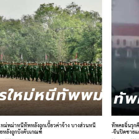
ม่พม่าหนีทัพหลังถูกเบี้ยวค่าจ้าง บางส่วนหนี
ทัพคะฉิ่นรุกค
ยหลังถูกบังคับเกณฑ์
-จีนปิดชาย