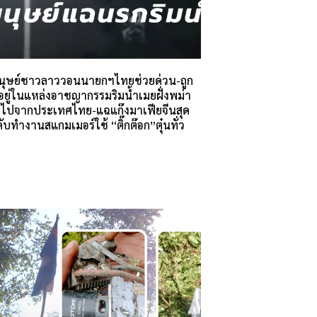
ามนุษย์ชาวลาววอนนายกฯไทยช่วยด่วน-ถูก
อยู่ในแหล่งอาชญากรรมริมน้ำเมยฝั่งพม่า
วงไปจากประเทศไทย-แฉแก๊งมาเฟียจีนสุด
ับทำงานสแกมเมอร์ใช้ “ติ๊กต๊อก”ตุ๋นทั่ว