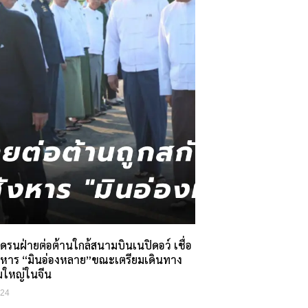
ดรนฝ่ายต่อต้านใกล้สนามบินเนปิดอว์ เชื่อ
งหาร “มินอ่องหลาย”ขณะเตรียมเดินทาง
ุมใหญ่ในจีน
024