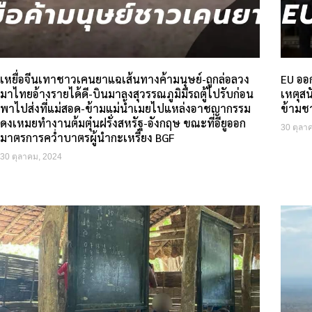
เหยื่อจีนเทาชาวเคนยาแฉเส้นทางค้ามนุษย์-ถูกล่อลวง
EU ออก
มาไทยอ้างรายได้ดี-บินมาลงสุวรรณภูมิมีรถตู้ไปรับก่อน
เหตุส
พาไปส่งที่แม่สอด-ข้ามแม่น้ำเมยไปแหล่งอาชญากรรม
ข้ามช
ดงเหมยทำงานต้มตุ๋นฝรั่งสหรัฐ-อังกฤษ ขณะที่อียูออก
30 ตุลา
มาตรการคว่ำบาตรผู้นำกะเหรี่ยง BGF
30 ตุลาคม, 2024