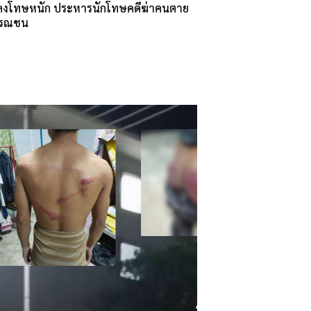
่งลงโทษหนัก ประหารนักโทษคดีฆ่าคนตาย
ารณชน