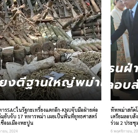
ารSACในรัฐกะเหรี่ยงแตกอีก-KNUจับมือฝ่ายต่อ
ทัพพม่าสกัดโ
่มยับจับ 17 ทหารพม่า เผยเป็นพื้นที่ยุทธศาสตร์
เตรียมลอบสั
ชื่อมเมืองพะปูน
ร่วม 2 ประช
กายน, 2024
6 พฤศจิกายน, 2