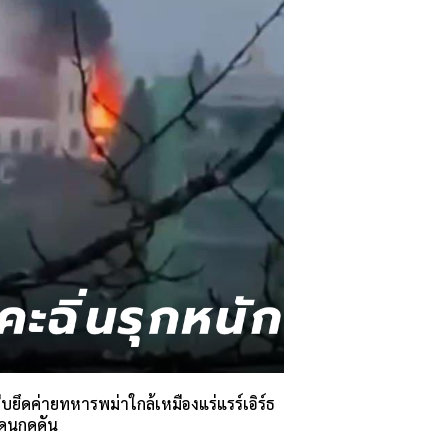
ืบยึดค่ายทหารพม่าใกล้เหมืองแร่แรร์เอิร์ธ
แดนกดดัน