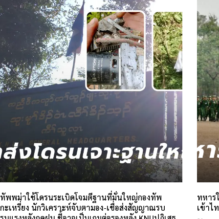
ทัพพม่าใช้โดรนระเบิดโจมตีฐานที่มั่นใหญ่กองทัพ
ทหารให
กะเหรี่ยง นักวิเคราะห์จับตามอง-เชื่อส่งสัญญาณรบ
เข้าไท
รุนแรงหลังฤดูฝน ชี้อาจเป็นเกมต่อรองหลัง KNUปฏิเสธ