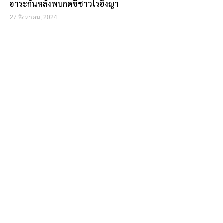
อาระกันหลังพบกดขี่ชาวโรฮิงญา
27 สิงหาคม, 2024