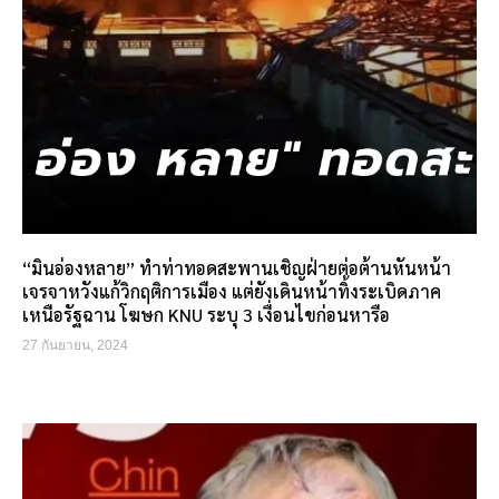
“มินอ่องหลาย” ทำท่าทอดสะพานเชิญฝ่ายต่อต้านหันหน้า
เจรจาหวังแก้วิกฤติการเมือง แต่ยังเดินหน้าทิ้งระเบิดภาค
เหนือรัฐฉาน โฆษก KNU ระบุ 3 เงื่อนไขก่อนหารือ
27 กันยายน, 2024