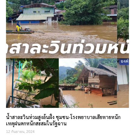
น้ำสาละวินท่วมสูงล้นฝั่ง ชุมชน-โรงพยาบาลเสียหายหนัก
เหตุฝนตกหนักสะสมในรัฐฉาน
12 กันยายน, 2024