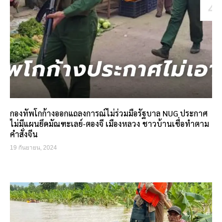
กองทัพโกก้างออกแถลงการณ์ไม่ร่วมมือรัฐบาล NUG ประกาศ
ไม่มีแผนยึดมัณฑะเลย์-ตองจี เมืองหลวง ชาวบ้านเชื่อทำตาม
คำสั่งจีน
19 กันยายน, 2024