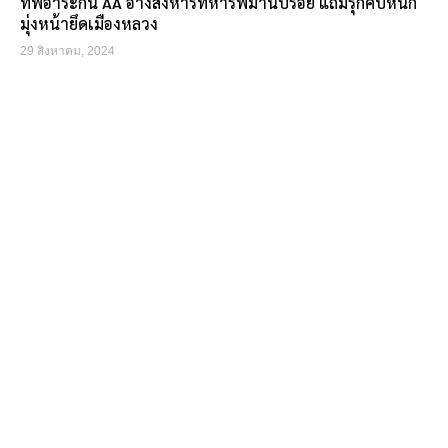
ทัพอาระกัน AA อ้างสังหารทหารพม่านับร้อย แถมรุกคืบหนัก
มุ่งหน้ายึดเมืองหลวง
29 สิงหาคม, 2024