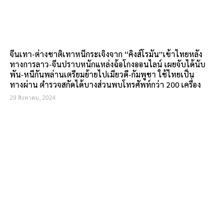
จีนเทา-ต่างชาติเทาหนีกระเจิงจาก “คิงส์โรมัน”เข้าไทยหลัง
ทางการลาว-จีนปราบหนักแหล่งฉ้อโกงออนไลน์ เผยจับได้นับ
พัน-หนีกันพล่านเตรียมย้ายไปเมียวดี-กัมพูชา ใช้ไทยเป็น
ทางผ่าน ตำรวจสกัดได้บางส่วนพบโทรศัพท์กว่า 200 เครื่อง
29 สิงหาคม, 2024