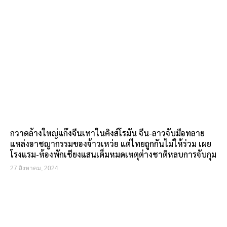
กวาดล้างใหญ่แก๊งจีนเทาในคิงส์โรมัน จีน-ลาวจับมือทลาย
แหล่งอาชญากรรมของจ้าวเหว่ย แต่ไทยถูกกันไม่ให้ร่วม เผย
โรงแรม-ห้องพักเชียงแสนเต็มหมดเหตุต่างชาติหลบการจับกุม
27 สิงหาคม, 2024