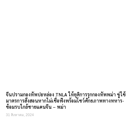
จีนปรามกองทัพปะหล่อง TNLA ให้ยุติการรุกกองทัพพม่า ขู่ใช้
มาตรการสั่งสอนหากไม่เชื่อฟังพร้อมโชว์ศักยภาพทางทหาร-
ซ้อมรบใกล้ชายแดนจีน – พม่า
31 สิงหาคม, 2024