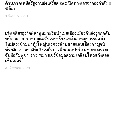
ด้านภาคเหนือรัฐฉานยังเครียด SAC ปิดทางเจรจากองกำลัง 3
พี่น้อง
4 กันยายน, 2024
เร่งเคลียร์ธุรกิจผิดกฏหมายริมน้ำเมยเมืองเมียวดีหลังถูกกดดัน
หนัก ผก.ฉก.ราชมนูแฉจีนเทาสร้างแหล่งอาชญากรรมแห่ง
ใหม่ตรงข้ามป่าทุ่งใหญ่นเรศวรด้านชายแดนเมืองกาญจน์-
ช่วยอีก 21 ชาวอินเดียเหยื่อมาเฟียเคเคปาร์ค ผช.ผบ.ตร.เผย
จับมือกัมพูชา-ลาว-พม่า แชร์ข้อมูลความเคลื่อนไหวแก๊งคอล
เซ็นเตอร์
31 สิงหาคม, 2024