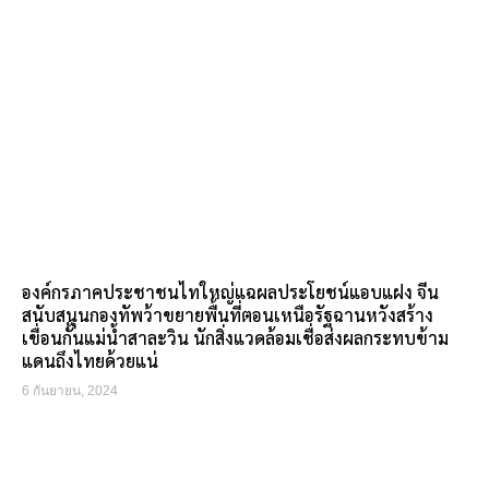
องค์กรภาคประชาชนไทใหญ่แฉผลประโยชน์แอบแฝง จีน
สนับสนุนกองทัพว้าขยายพื้นที่ตอนเหนือรัฐฉานหวังสร้าง
เขื่อนกั้นแม่น้ำสาละวิน นักสิ่งแวดล้อมเชื่อส่งผลกระทบข้าม
แดนถึงไทยด้วยแน่
6 กันยายน, 2024