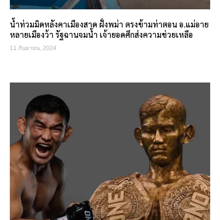
น้ำท่วมมิดหลังคาเมืองสาด ฝั่งพม่า ตรงข้ามท่าตอน อ.แม่อาย
หลายเมืองว้า รัฐฉานจมน้ำ เจ้ายอดศึกส่งความช่วยเหลือ
11 กันยายน, 2024