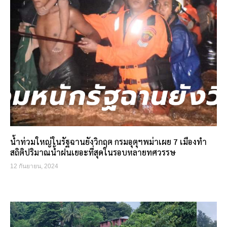
น้ำท่วมใหญ่ในรัฐฉานยังวิกฤต กรมอุตุฯพม่าเผย 7 เมืองทำ
สถิติปริมาณน้ำฝนเยอะที่สุดในรอบหลายทศวรรษ
12 กันยายน, 2024