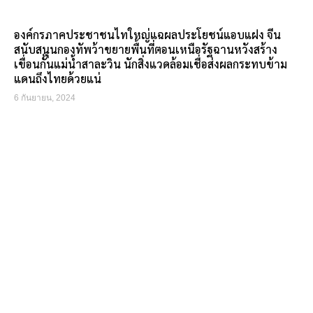
องค์กรภาคประชาชนไทใหญ่แฉผลประโยชน์แอบแฝง จีน
สนับสนุนกองทัพว้าขยายพื้นที่ตอนเหนือรัฐฉานหวังสร้าง
เขื่อนกั้นแม่น้ำสาละวิน นักสิ่งแวดล้อมเชื่อส่งผลกระทบข้าม
แดนถึงไทยด้วยแน่
6 กันยายน, 2024