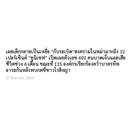
เผยเด็กกลายเป็นเหยื่อ “กับระเบิด”สงครามในพม่ามากถึง 32
เปอร์เซ็นต์ “ยูนิเซฟ” เปิดเผยตัวเลข 692 คนบาดเจ็บและเสีย
ชีวิตช่วง 6 เดือน ขณะที่ 115 องค์กรเรียกร้องคว่ำบาตรทัพ
อาระกันหลังพบกดขี่ชาวโรฮิงญา
27 สิงหาคม, 2024