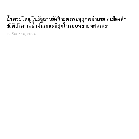
น้ำท่วมใหญ่ในรัฐฉานยังวิกฤต กรมอุตุฯพม่าเผย 7 เมืองทำ
สถิติปริมาณน้ำฝนเยอะที่สุดในรอบหลายทศวรรษ
12 กันยายน, 2024