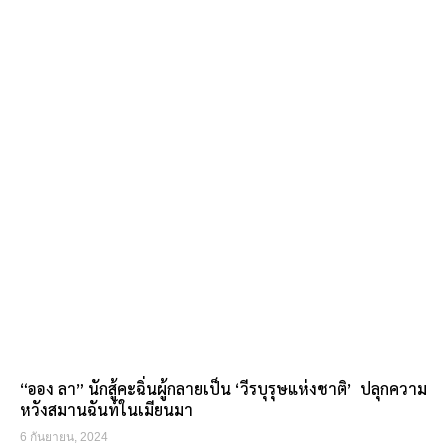
“ออง ลา” นักสู้คะฉิ่นผู้กลายเป็น ‘วีรบุรุษแห่งชาติ’ ปลุกความ
หวังสมานฉันท์ในเมียนมา
6 กันยายน, 2024