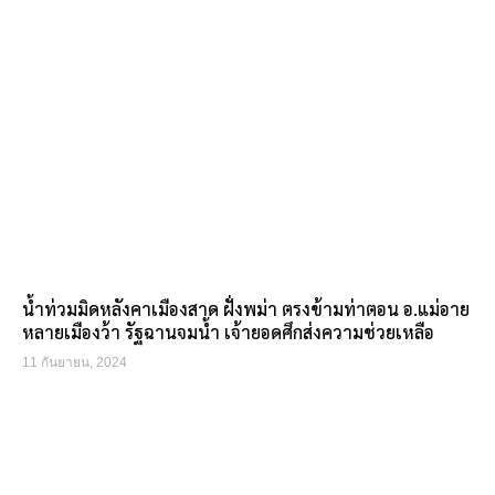
น้ำท่วมมิดหลังคาเมืองสาด ฝั่งพม่า ตรงข้ามท่าตอน อ.แม่อาย
หลายเมืองว้า รัฐฉานจมน้ำ เจ้ายอดศึกส่งความช่วยเหลือ
11 กันยายน, 2024