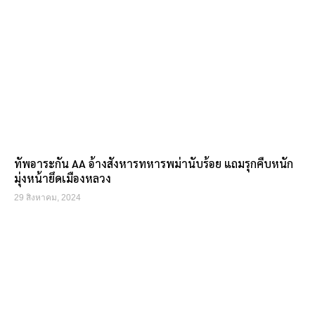
ทัพอาระกัน AA อ้างสังหารทหารพม่านับร้อย แถมรุกคืบหนัก
มุ่งหน้ายึดเมืองหลวง
29 สิงหาคม, 2024