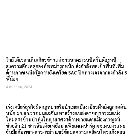
ใกล้ได้เวลาเก็บเกี่ยวข้าวแต่ชาวนาคะเรนนีหวั่นต้องหนี
สงครามอีกเหตุกองทัพพม่ารุกหนัก-ส่งกำลังพลเข้าพื้นที่เพิ่ม
ด้านภาคเหนือรัฐฉานยังเครียด SAC ปิดทางเจรจากองกำลัง 3
พี่น้อง
4 กันยายน, 2024
เร่งเคลียร์ธุรกิจผิดกฏหมายริมน้ำเมยเมืองเมียวดีหลังถูกกดดัน
หนัก ผก.ฉก.ราชมนูแฉจีนเทาสร้างแหล่งอาชญากรรมแห่ง
ใหม่ตรงข้ามป่าทุ่งใหญ่นเรศวรด้านชายแดนเมืองกาญจน์-
ช่วยอีก 21 ชาวอินเดียเหยื่อมาเฟียเคเคปาร์ค ผช.ผบ.ตร.เผย
จับมือกัมพูชา-ลาว-พม่า แชร์ข้อมูลความเคลื่อนไหวแก๊งคอล