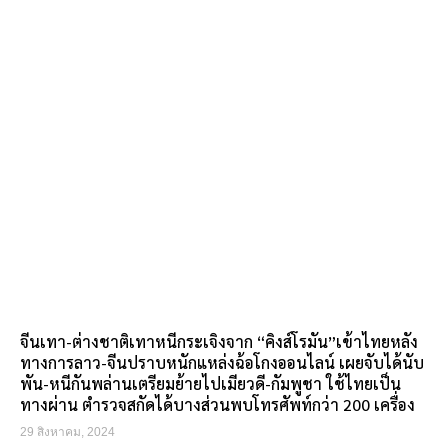
จีนเทา-ต่างชาติเทาหนีกระเจิงจาก “คิงส์โรมัน”เข้าไทยหลัง
ทางการลาว-จีนปราบหนักแหล่งฉ้อโกงออนไลน์ เผยจับได้นับ
พัน-หนีกันพล่านเตรียมย้ายไปเมียวดี-กัมพูชา ใช้ไทยเป็น
ทางผ่าน ตำรวจสกัดได้บางส่วนพบโทรศัพท์กว่า 200 เครื่อง
29 สิงหาคม, 2024