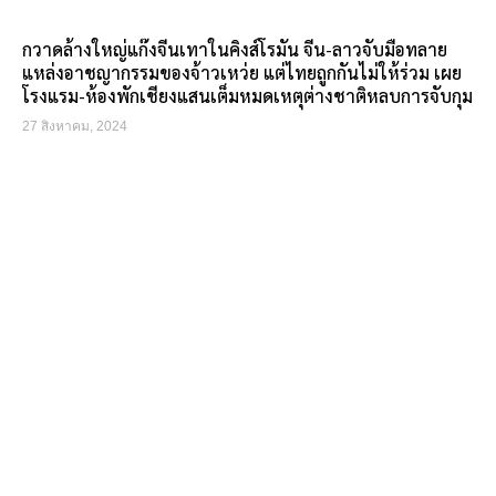
กวาดล้างใหญ่แก๊งจีนเทาในคิงส์โรมัน จีน-ลาวจับมือทลาย
แหล่งอาชญากรรมของจ้าวเหว่ย แต่ไทยถูกกันไม่ให้ร่วม เผย
โรงแรม-ห้องพักเชียงแสนเต็มหมดเหตุต่างชาติหลบการจับกุม
27 สิงหาคม, 2024