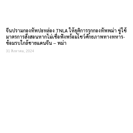
จีนปรามกองทัพปะหล่อง TNLA ให้ยุติการรุกกองทัพพม่า ขู่ใช้
มาตรการสั่งสอนหากไม่เชื่อฟังพร้อมโชว์ศักยภาพทางทหาร-
ซ้อมรบใกล้ชายแดนจีน – พม่า
31 สิงหาคม, 2024