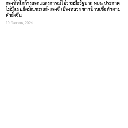
กองทัพโกก้างออกแถลงการณ์ไม่ร่วมมือรัฐบาล NUG ประกาศ
ไม่มีแผนยึดมัณฑะเลย์-ตองจี เมืองหลวง ชาวบ้านเชื่อทำตาม
คำสั่งจีน
19 กันยายน, 2024