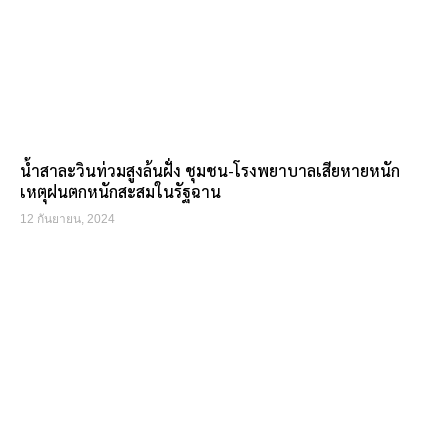
น้ำสาละวินท่วมสูงล้นฝั่ง ชุมชน-โรงพยาบาลเสียหายหนัก
เหตุฝนตกหนักสะสมในรัฐฉาน
12 กันยายน, 2024