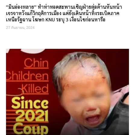
“มินอ่องหลาย” ทำท่าทอดสะพานเชิญฝ่ายต่อต้านหันหน้า
เจรจาหวังแก้วิกฤติการเมือง แต่ยังเดินหน้าทิ้งระเบิดภาค
เหนือรัฐฉาน โฆษก KNU ระบุ 3 เงื่อนไขก่อนหารือ
27 กันยายน, 2024