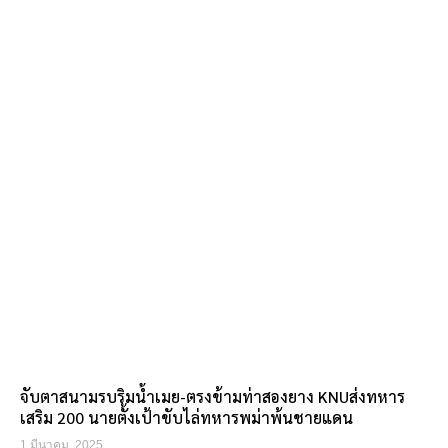
จับตาสนามรบริมน้ำเมย-ตรงข้ามท่าสองยาง KNUส่งทหาร
เสริม 200 นายตั้งเป้าขับไล่ทหารพม่าพ้นชายแดน
1 มีนาคม, 2025