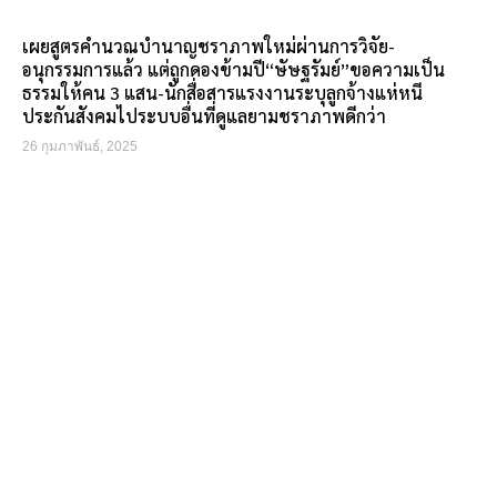
เผยสูตรคำนวณบำนาญชราภาพใหม่ผ่านการวิจัย-
อนุกรรมการแล้ว แต่ถูกดองข้ามปี“ษัษฐรัมย์”ขอความเป็น
ธรรมให้คน 3 แสน-นักสื่อสารแรงงานระบุลูกจ้างแห่หนี
ประกันสังคมไประบบอื่นที่ดูแลยามชราภาพดีกว่า
26 กุมภาพันธ์, 2025