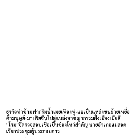
ธุรกิจท่าข้ามฟากริมน้ำเมยเฟื่องฟู-แฉเป็นแหล่งขนย้ายเหยื่อ
ค้ามนุษย์-มาเฟียจีนไปสู่แหล่งอาชญากรรมฝั่งเมืองเมียดี
“โรม”จี้ตรวจสอบเชื่อเป็นช่องโหว่สำคัญ นายอำเภอแม่สอด
เรียกประชุมผู้ประกอบการ