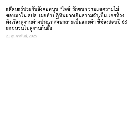
อดีตบอร์ประกันสังคมหนุน “ไอซ์”รักชนก ร่วมแฉความไม่
ชอบมาใน สปส. เผยทำปฎิทินมากเกินความจำเป็น-เคยท้วง
ติงเรื่องดูงานต่างประเทศจนกลายเป็นแกะดำ ชี้ช่องสอบปี 66
ยกขบวนไปดูงานกันอื้อ
21 กุมภาพันธ์, 2025