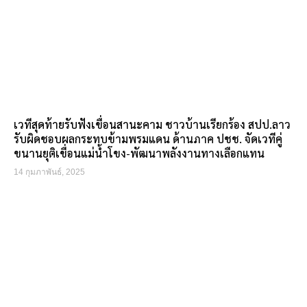
เวทีสุดท้ายรับฟังเขื่อนสานะคาม ชาวบ้านเรียกร้อง สปป.ลาว
รับผิดชอบผลกระทบข้ามพรมแดน ด้านภาค ปชช. จัดเวทีคู่
ขนานยุติเขื่อนแม่น้ำโขง-พัฒนาพลังงานทางเลือกแทน
14 กุมภาพันธ์, 2025