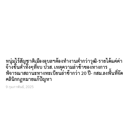
หนุ่มไร้สัญชาติเมืองอุบลฯต้องทำงานต่ำกว่าวุฒิ-รายได้แค่ค่า
จ้างขั้นต่ำทั้งๆที่จบ ปวส. เหตุความล่าช้าของทางการ
พิจารณาสถานะทางทะเบียนล่าช้ากว่า 20 ปี- กสม.ลงพื้นที่จัด
คลินิกกฏหมายแก้ปัญหา
9 กุมภาพันธ์, 2025