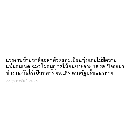
แรงงานข้ามชาติแฉค่าหัวต่อทะเบียนพุ่งแถมไม่มีความ
แน่นอนเหตุ SAC ไม่อนุญาตให้คนชายอายุ 18-35 ปีออกมา
ทำงาน-กันไว้เป็นทหาร ผอ.LPN แนะรัฐปรับแนวทาง
23 กุมภาพันธ์, 2025