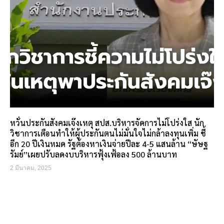
หวั่นประกันสังคมเจ๊งเหตุ สปส.บริหารจัดการไม่โปร่งใส นัก
วิชาการเตือนทำให้ผู้ประกันตนไม่มั่นใจไม่กล้าลงทุนเพิ่ม ชี้
อีก 20 ปีเงินหมด รัฐต้องหาเงินจ่ายปีละ 4-5 แสนล้าน “ษัษฐ
รัมย์”เผยปรับลดงบบริหารฟุ้งเฟ้อลง 500 ล้านบาท
2 มีนาคม, 2025