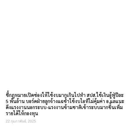
ชี้กฎหมายเปิดช่องให้ใช้งบมากเกินไปทำ สปส.ใช้เงินอู้ฟู่ปีละ
5 พันล้าน บอร์ดฝ่ายลูกจ้างแฉซ้ำใช้งบไอทีไม่คุ้มค่า อ.แลแนะ
ดึงแรงงานนอกระบบ-แรงงานข้ามชาติเข้าระบบมากขึ้นเพิ่ม
รายได้ให้กองทุน
22 กุมภาพันธ์, 2025