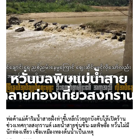
พ่อค้าแม่ค้าริมน้ำสายฝั่งท่าขี้เหล็กโวยถูกบังคับให้เปิดร้าน
ช่วงเทศกาลสงกรานต์ เผยน้ำสายขุ่นข้น-มลพิษอื้อ หวั่นไม่มี
นักท่องเที่ยว เชื่อเหมืองทองต้นน้ำเป็นเหตุ