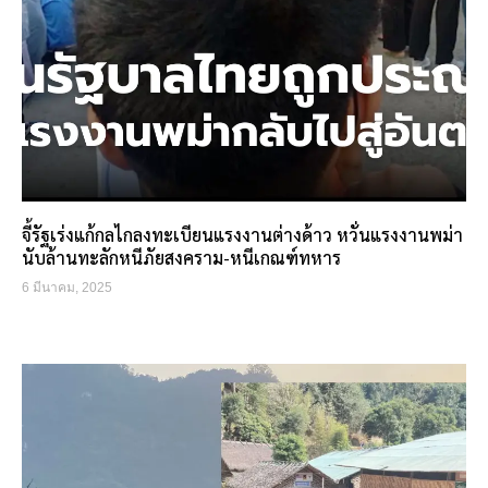
จี้รัฐเร่งแก้กลไกลงทะเบียนแรงงานต่างด้าว หวั่นแรงงานพม่า
นับล้านทะลักหนีภัยสงคราม-หนีเกณฑ์ทหาร
6 มีนาคม, 2025