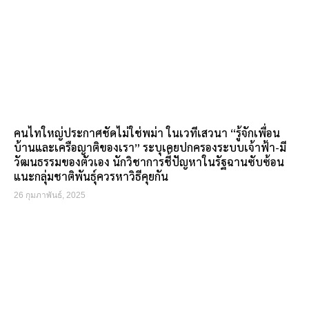
คนไทใหญ่ประกาศชัดไม่ใช่พม่า ในเวทีเสวนา “รู้จักเพื่อน
บ้านและเครือญาติของเรา” ระบุเคยปกครองระบบเจ้าฟ้า-มี
วัฒนธรรมของตัวเอง นักวิชาการชี้ปัญหาในรัฐฉานซับซ้อน
แนะกลุ่มชาติพันธุ์ควรหาวิธีคุยกัน
26 กุมภาพันธ์, 2025