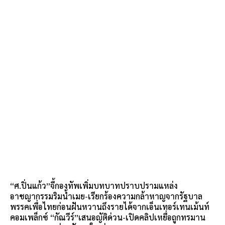
“ศ.ปิ่นแก้ว”จี้กองทัพเพิ่มบทบาทปราบปรามแหล่ง
อาชญากรรมริมน้ำเมย-เรียกร้องความกล้าหาญจากรัฐบาล
พรรคเพื่อไทยก่อนฝันหวานถึงรายได้จากเอ็นเทอร์เทนเม้นท์
คอมเพล็กซ์ “กัณวีร์”เสนอญัติด่วน-เปิดคลิปเหยื่อถูกทรมาน