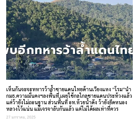
เห็นกันจะจะทหารว้าล้ำชายแดนไทยด้านเวียงแหง “โรม”นำ
กมธ.ความมั่นคงฯลงพื้นที่ เผยใช้กลไกลชายแดนประท้วงแล้ว
แต่ว้ายังไม่ถอนฐาน ส่วนพื้นที่ อท.ห้วยน้ำดัง ว้ายังยึดหนอง
หลวงไว้แน่น แม้เจรจาลับกันแล้ว แต่ไม่ได้ผลเท่าที่ควร
27 มกราคม, 2025