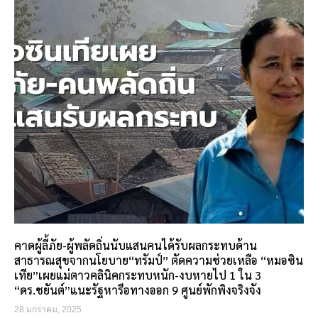
คาดผู้ลี้ภัย-ผู้พลัดถิ่นนับแสนคนได้รับผลกระทบด้าน
สาธารณสุขจากนโยบาย“ทรัมป์” ตัดความช่วยเหลือ “หมอซิน
เทีย”เผยแม่ตาวคลินิคกระทบหนัก-งบหายไป 1 ใน 3
“ดร.ชยันต์”แนะรัฐหารือทางออก 9 ศูนย์พักพิงจริงจัง
28 มกราคม, 2025