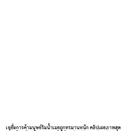
เหยื่อการค้ามนุษย์ริมน้ำเมยถูกทรมานหนัก คลิปเผยภาพสุด