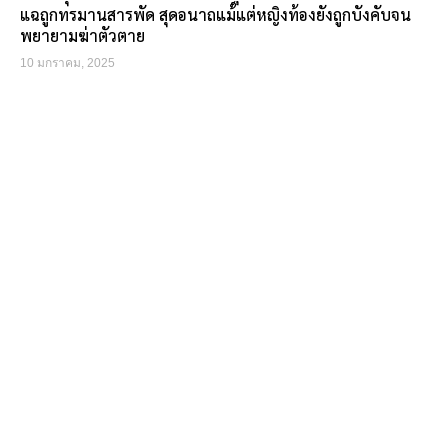
แฉถูกทรมานสารพัด สุดอนาถแม้แต่หญิงท้องยังถูกบังคับจน
พยายามฆ่าตัวตาย
10 มกราคม, 2025