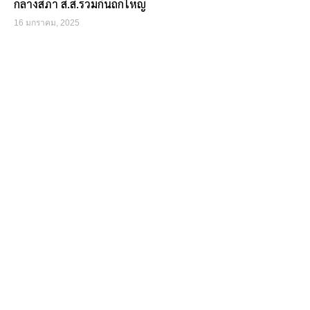
กลางสภา ส.ส.ร่วมกันถกใหญ่
16 มกราคม, 2025