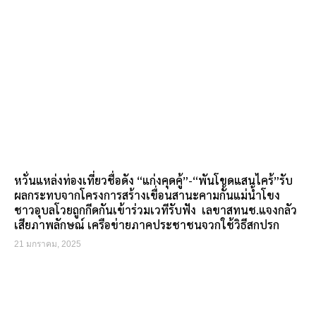
หวั่นแหล่งท่องเที่ยวชื่อดัง “แก่งคุดคู้”-“พันโขดแสนไคร้”รับ
ผลกระทบจากโครงการสร้างเขื่อนสานะคามกั้นแม่น้ำโขง
ชาวอุบลโวยถูกกีดกันเข้าร่วมเวทีรับฟัง เลขาสทนช.แจงกลัว
เสียภาพลักษณ์ เครือข่ายภาคประชาชนจวกใช้วิธีสกปรก
21 มกราคม, 2025