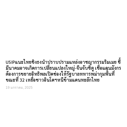
USIPแนะไทยชิงธงนำปราบปรามแหล่งอาชญากรรมริมเมย ชี้
มีนาคมอาจเกิดการเปลี่ยนแปลงใหญ่-จีนจับชิตู เชื่อแดนมังกร
ต้องการขยายอิทธิพลเปิดช่องให้รัฐบาลทหารพม่ากุมพื้นที่
ขณะที่ 32 เหยื่อชาวอินโดฯหนีข้ามแดนทะลักไทย
19 มกราคม, 2025