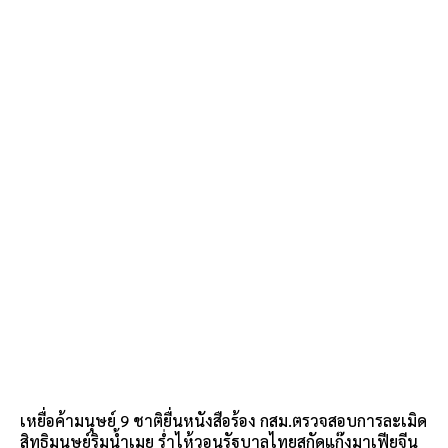
เหยื่อค้ามนุษย์ 9 ชาติยื่นหนังสือร้อง กสม.ตรวจสอบการละเมิด
สิทธิมนุษย์ริมน้ำเมย ร่ำไห้วอนรัฐบาลไทยสกัดแก๊งมาเฟียจีน