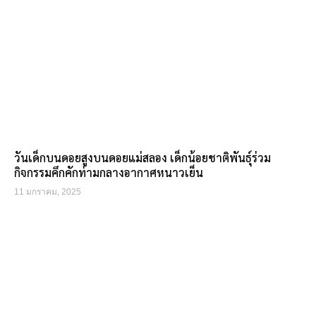
วันเด็กบนดอยสูงบนดอยแม่สลอง เด็กน้อยชาติพันธ์ุร่วม
กิจกรรมคึกคักท่ามกลางอากาศหนาวเย็น
11 มกราคม, 2025