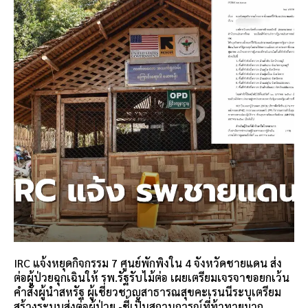
IRC แจ้งหยุดกิจกรรม 7 ศูนย์พักพิงใน 4 จังหวัดชายแดน ส่ง
ต่อผู้ป่วยฉุกเฉินให้ รพ.รัฐรับไม้ต่อ เผยเตรียมเจรจาขอยกเว้น
คำสั่งผู้นำสหรัฐ ผู้เชี่ยวชาญสาธารณสุขคะเรนนีระบุเตรียม
สร้างระบบส่งต่อผู้ป่วย -ชี้เป็นสถานการณ์ที่ท้าทายมาก