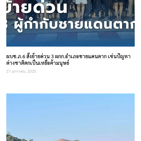
ผบช.ภ.6 สั่งย้ายด่วน 3 ผกก.อำเภอชายแดนตาก เซ่นปัญหา
ต่างชาติตกเป็นเหยื่อค้ามนุษย์
27 มกราคม, 2025