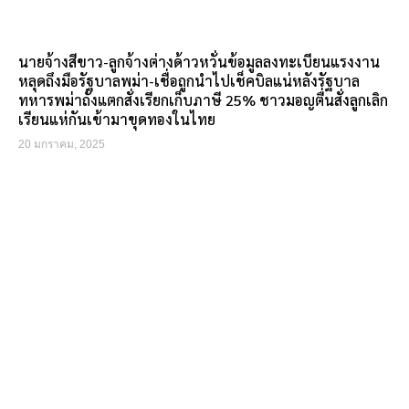
นายจ้างสีขาว-ลูกจ้างต่างด้าวหวั่นข้อมูลลงทะเบียนแรงงาน
หลุดถึงมือรัฐบาลพม่า-เชื่อถูกนำไปเช็คบิลแน่หลังรัฐบาล
ทหารพม่าถังแตกสั่งเรียกเก็บภาษี 25% ชาวมอญตื่นสั่งลูกเลิก
เรียนแห่กันเข้ามาขุดทองในไทย
20 มกราคม, 2025