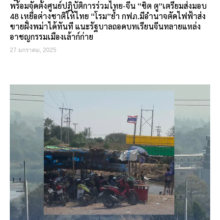
พร้อมจัดตั้งศูนย์ปฎิบัติการร่วมไทย-จีน “ชิต ตู”เตรียมส่งมอบ
48 เหยื่อต่างชาติให้ไทย “โรม”ย้ำ กฟภ.มีอำนาจตัดไฟฟ้าส่ง
ขายฝั่งพม่าได้ทันที แนะรัฐบาลถอดบทเรียนจีนทลายแหล่ง
อาชญกรรมเมืองเล้าก์ก่าย
27 มกราคม, 2025