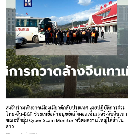
ส่งจีนร่วมพันจากเมืองเมียวดีกลับประเทศ เผยปฎิบัติการร่วม
ไทย-จีน-BGF ช่วยเหยื่อค้ามนุษย์แก๊งคอลเซ็นเตอร์-จับจีนเทา
ขณะที่กลุ่ม Cyber Scam Monitor ทวิตผลงานใหญ่ไล่ล่าใน
ลาว