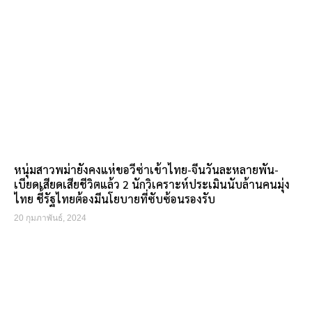
หนุ่มสาวพม่ายังคงแห่ขอวีซ่าเข้าไทย-จีนวันละหลายพัน-
เบียดเสียดเสียชีวิตแล้ว 2 นักวิเคราะห์ประเมินนับล้านคนมุ่ง
ไทย ชี้รัฐไทยต้องมีนโยบายที่ซับซ้อนรองรับ
20 กุมภาพันธ์, 2024