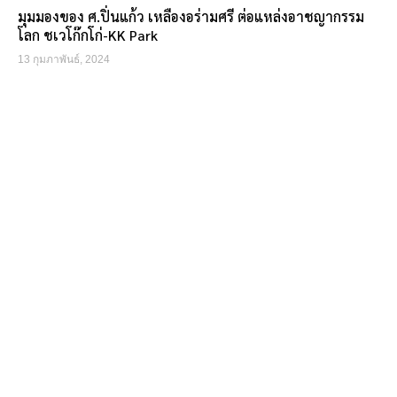
มุมมองของ ศ.ปิ่นแก้ว เหลืองอร่ามศรี ต่อแหล่งอาชญากรรม
โลก ชเวโก๊กโก่-KK Park
13 กุมภาพันธ์, 2024