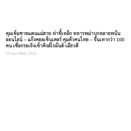
คุมเข้มชายแดนแม่สาย-ท่าขี้เหล็ก ทหารพม่าบุกทลายพนัน
ออนไลน์ – แก๊งคอลเซ็นเตอร์ คุมตัวคนไทย – จีนเทากว่า 100
คน เชื่อกระเจิงเข้าคิงส์โรมันส์-เมียวดี
23 กุมภาพันธ์, 2024