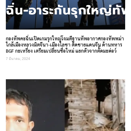
กองทัพคะฉิ่นเปิดเกมรุกใหญ่โจมตีฐานทัพอากาศกองทัพพม่า
ใกล้เมืองหลวงมิตจีนา-เมืองไลซา ติดชายแดนจีน ด้านทหาร
BGF กะเหรี่ยง เตรียมเปลี่ยนชื่อใหม่ แยกตัวจากตั้ดมะด่อว์
7 มีนาคม, 2024