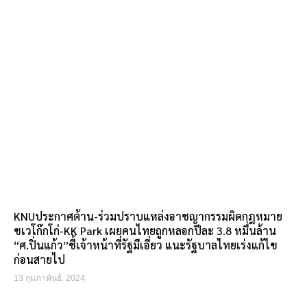
KNUประกาศต้าน-ร่วมปราบแหล่งอาชญากรรมผิดกฎหมาย
ชเวโก๊กโก่-KK Park เผยคนไทยถูกหลอกปีละ 3.8 หมื่นล้าน
“ศ.ปิ่นแก้ว”ชี้เจ้าหน้าที่รัฐมีเอี่ยว แนะรัฐบาลไทยเร่งแก้ไข
ก่อนสายไป
13 กุมภาพันธ์, 2024