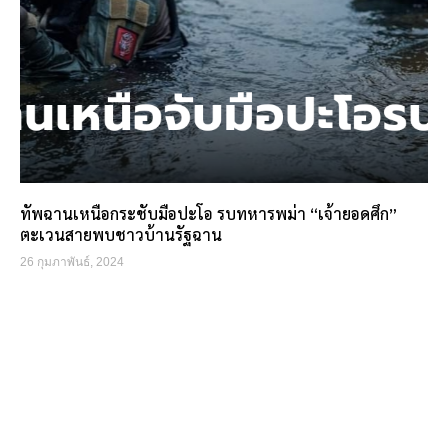
ทัพฉานเหนือกระชับมือปะโอ รบทหารพม่า “เจ้ายอดศึก”
ตะเวนสายพบชาวบ้านรัฐฉาน
26 กุมภาพันธ์, 2024