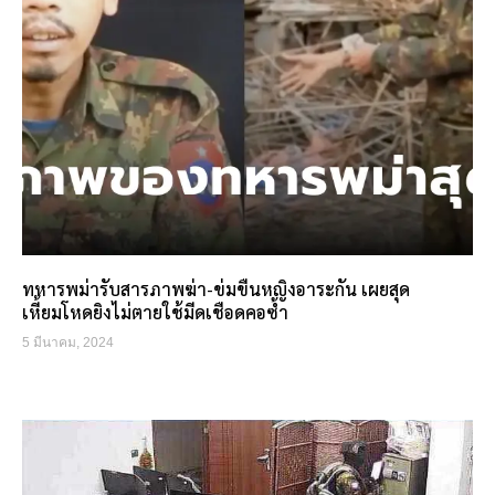
ทหารพม่ารับสารภาพฆ่า-ข่มขืนหญิงอาระกัน เผยสุด
เหี้ยมโหดยิงไม่ตายใช้มีดเชือดคอซ้ำ
5 มีนาคม, 2024