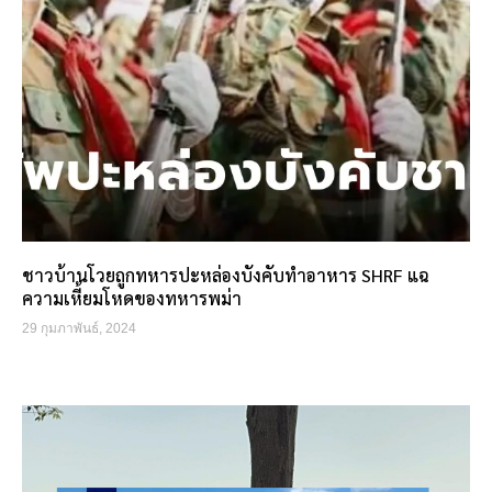
ชาวบ้านโวยถูกทหารปะหล่องบังคับทำอาหาร SHRF แฉ
ความเหี้ยมโหดของทหารพม่า
29 กุมภาพันธ์, 2024