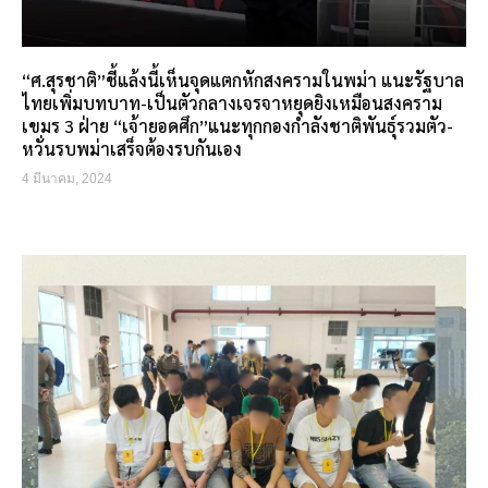
“ศ.สุรชาติ”ชี้แล้งนี้เห็นจุดแตกหักสงครามในพม่า แนะรัฐบาล
ไทยเพิ่มบทบาท-เป็นตัวกลางเจรจาหยุดยิงเหมือนสงคราม
เขมร 3 ฝ่าย “เจ้ายอดศึก”แนะทุกกองกำลังชาติพันธุ์รวมตัว-
หวั่นรบพม่าเสร็จต้องรบกันเอง
4 มีนาคม, 2024