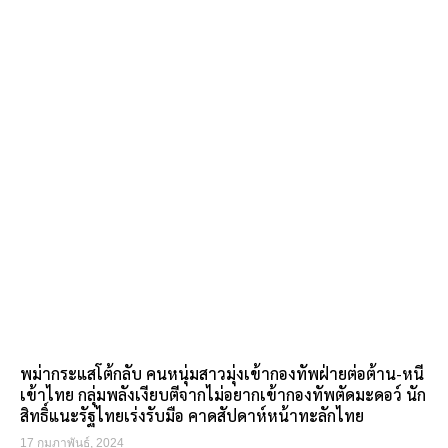
พม่ากระแสโต้กลับ คนหนุ่มสาวมุ่งเข้ากองทัพฝ่ายต่อต้าน-หนี
เข้าไทย กลุ่มพลังเงียบตีจากไม่อยากเข้ากองทัพตัดมะดอว์ นัก
สิทธิ์แนะรัฐไทยเร่งรับมือ คาดสัปดาห์หน้าทะลักไทย
17 กุมภาพันธ์, 2024