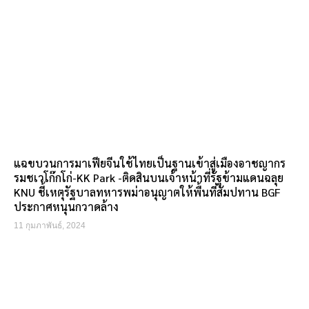
แฉขบวนการมาเฟียจีนใช้ไทยเป็นฐานเข้าสู่เมืองอาชญากร
รมชเวโก๊กโก่-KK Park -ติดสินบนเจ้าหน้าที่รัฐข้ามแดนฉลุย
KNU ชี้เหตุรัฐบาลทหารพม่าอนุญาตให้พื้นที่สัมปทาน BGF
ประกาศหนุนกวาดล้าง
11 กุมภาพันธ์, 2024