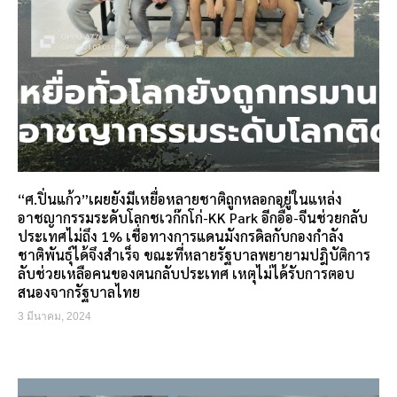
“ศ.ปิ่นแก้ว”เผยยังมีเหยื่อหลายชาติถูกหลอกอยู่ในแหล่ง
อาชญากรรมระดับโลกชเวก๊กโก่-KK Park อีกอื้อ-จีนช่วยกลับ
ประเทศไม่ถึง 1% เชื่อทางการแดนมังกรดิลกับกองกำลัง
ชาติพันธุ์ได้จึงสำเร็จ ขณะที่หลายรัฐบาลพยายามปฎิบัติการ
ลับช่วยเหลือคนของตนกลับประเทศ เหตุไม่ได้รับการตอบ
สนองจากรัฐบาลไทย
3 มีนาคม, 2024