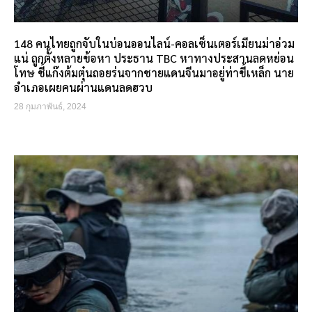
148 คนไทยถูกจับในบ่อนออนไลน์-คอลเซ็นเตอร์เมียนม่าอ่วม
แน่ ถูกตั้งหลายข้อหา ประธาน TBC หาทางประสานลดหย่อน
โทษ ชี้แก๊งต้มตุ๋นถอยร่นจากชายแดนจีนมาอยู่ท่าขี้เหล็ก นาย
อำเภอเผยคนผ่านแดนลดฮวบ
28 กุมภาพันธ์, 2024