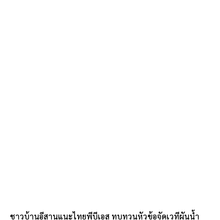
ชาวบ้านอีสานแนะไทยพีบีเอส ทบทวนหัวข้อจัดเวทีผันน้ำ