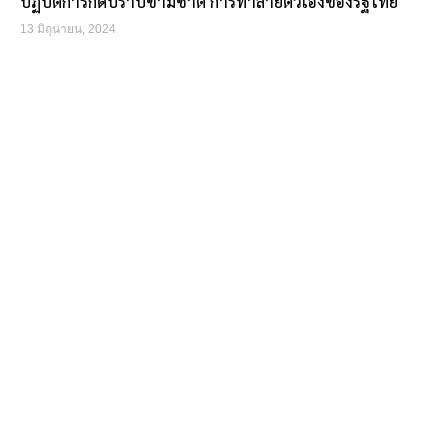
ปฏิบัติการกดปราบข้ามชาติ การทำลายตัวเองของรัฐไทย
13 มิถุนายน, 2024