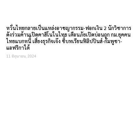
หวั่นไทยกลายเป็นแหล่งอาชญากรรม-ฟอกเงิน 2 นักวิชาการ
ดังร่วมค้านเปิดคาสิโนในไทย เตือนภัยเปิดบ่อนถูก กม.ยุคคน
ไทยแบกหนี้ เสี่ยงธุรกิจเจ๊ง ชี้บทเรียนฟิลิปปินส์-กัมพูชา-
แอฟริกาใต้
11 มิถุนายน, 2024