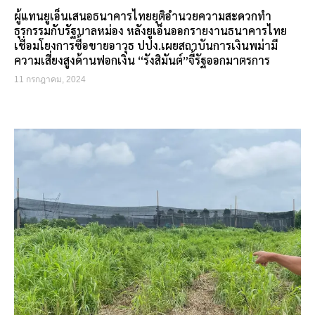
ผู้แทนยูเอ็นเสนอธนาคารไทยยุติอำนวยความสะดวกทำ
ธุรกรรมกับรัฐบาลหม่อง หลังยูเอ็นออกรายงานธนาคารไทย
เชื่อมโยงการซื้อขายอาวุธ ปปง.เผยสถาบันการเงินพม่ามี
ความเสี่ยงสูงด้านฟอกเงิน “รังสิมันต์”จี้รัฐออกมาตรการ
11 กรกฎาคม, 2024