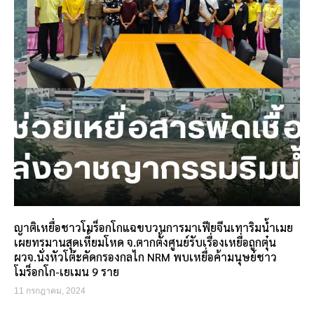
ญาติเหยื่อชาวโมร็อกโกแฉขบวนการมาเฟียจีนเทาริมน้ำเมย
เผยทรมานสุดเหี้ยมโหด จ.ตากตั้งศูนย์รับเรื่องเหยื่อถูกตุ๋น
ผวจ.นั่งหัวโต๊ะคัดกรองกลไก NRM พบเหยื่อค้ามนุษย์ชาว
โมร็อกโก-เยเมน 9 ราย
11 กรกฎาคม, 2024