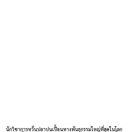
นักวิชาการหวั่นปลาปนเปื้อนทางพันธุกรรมใหญ่ที่สุดในโลก