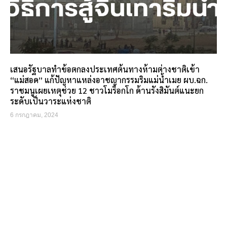
เสนอรัฐบาลทำข้อตกลงประเทศต้นทางห้ามต่างชาติเข้า
“แม่สอด” แก้ปัญหาแหล่งอาชญากรรมริมแม่น้ำเมย ผบ.ฉก.
ราชมนูเผยเหตุช่วย 12 ชาวโมร็อกโก ด้านรังสิมันต์แนะยก
ระดับเป็นวาระแห่งชาติ
6 กรกฎาคม, 2024