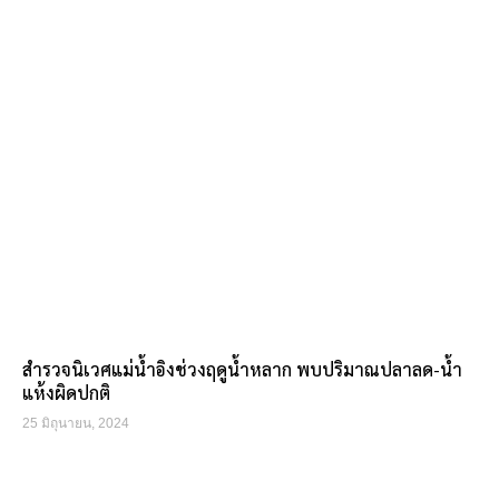
สำรวจนิเวศแม่น้ำอิงช่วงฤดูน้ำหลาก พบปริมาณปลาลด-น้ำ
แห้งผิดปกติ
25 มิถุนายน, 2024