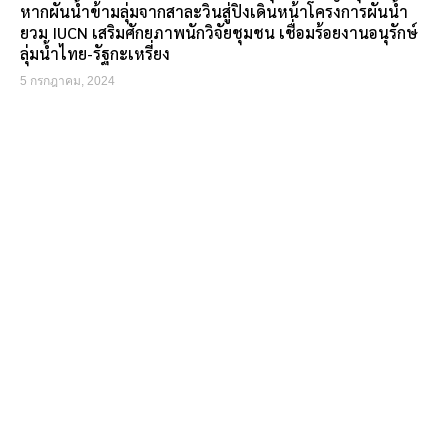
หากผันน้ำข้ามลุ่มจากสาละวินสู่ปิงเดินหน้าโครงการผันน้ำ
ยวม IUCN เสริมศักยภาพนักวิจัยชุมชน เชื่อมร้อยงานอนุรักษ์
ลุ่มน้ำไทย-รัฐกะเหรี่ยง
5 กรกฎาคม, 2024