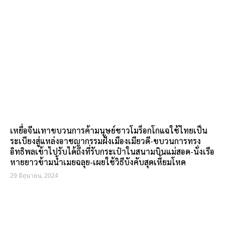
เหยื่อจีนเทาขบวนการค้ามนุษย์ชาวโมร็อกโกแฉใช้ไทยเป็น
ระเบียงสู่แหล่งอาชญากรรมฝั่งเมืองเมียวดี-ขบวนการทรง
อิทธิพลเข้าไปรับได้ถึงที่รับกระเป๋าในสนามบินแม่สอด-นั่งเรือ
หายยาวข้ามน้ำเมยฉลุย-เผยใช้วิธีบังคับสุดเหี้ยมโหด
29 มิถุนายน, 2024