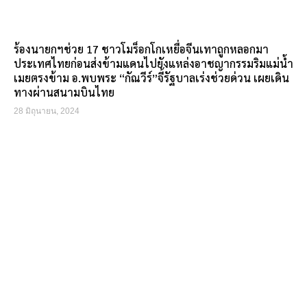
ร้องนายกฯช่วย 17 ชาวโมร็อกโกเหยื่อจีนเทาถูกหลอกมา
ประเทศไทยก่อนส่งข้ามแดนไปยังแหล่งอาชญากรรมริมแม่น้ำ
เมยตรงข้าม อ.พบพระ “กัณวีร์”จี้รัฐบาลเร่งช่วยด่วน เผยเดิน
ทางผ่านสนามบินไทย
28 มิถุนายน, 2024