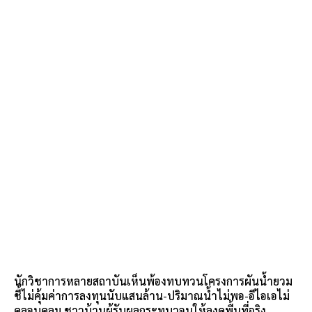
นักวิชาการหลายสถาบันเห็นพ้องทบทวนโครงการผันน้ำยวม
ชี้ไม่คุ้มค่าการลงทุนนับแสนล้าน-ปริมาณน้ำไม่พอ-อีไอเอไม่
คลอบคลุม ชาวบ้านผู้รับผลกระทบวอนให้ลงดูพื้นที่จริง