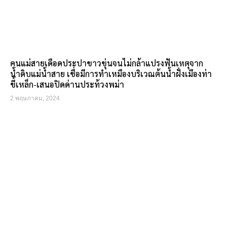
คนแม่สายเดือดประปาขาวขุ่นจนไม่กล้าแปรงฟันเหตุจาก
น้ำดิบแม่น้ำสาย เชื่อมีการทำเหมืองบริเวณต้นน้ำฝั่งเมืองท่า
ขี้เหล็ก-เสนอปิดด่านประท้วงพม่า
2 พฤษภาคม, 2024