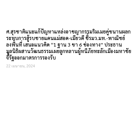
ศ.สุรชาติแนะแก้ปัญหาแหล่งอาชญากรรมริมเมยคู่ขนานผลก
ระทบการสู้รบชายแดนแม่สอด-เมียวดี ชี้รมว.มท.-พาณิชย์
ลงพื้นที่ เสนอแนวคิด “1 ฐาน 3 ขา 6 ช่องทาง” ประธาน
มูลนิธิผสานวัฒนธรรมเผยลูกหลานผู้หนีภัยทะลักเมืองมหาชัย
จี้รัฐออกมาตรการรองรับ
22 เมษายน, 2024