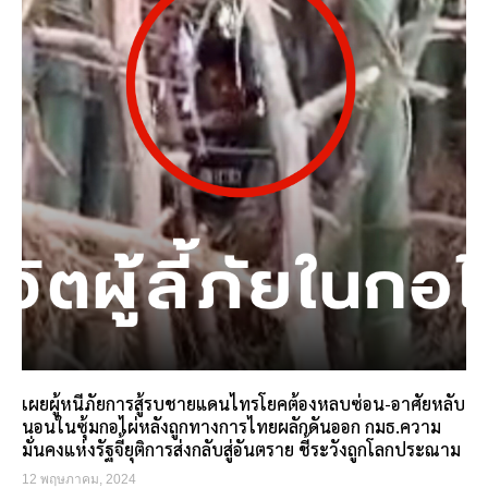
เผยผู้หนีภัยการสู้รบชายแดนไทรโยคต้องหลบซ่อน-อาศัยหลับ
นอนในซุ้มกอไผ่หลังถูกทางการไทยผลักดันออก กมธ.ความ
มั่นคงแห่งรัฐจี้ยุติการส่งกลับสู่อันตราย ชี้ระวังถูกโลกประณาม
12 พฤษภาคม, 2024