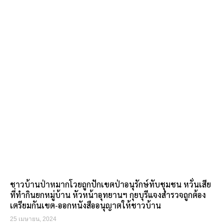
ชาวบ้านป่าหมากโวยถูกปักเขตป่าอนุรักษ์ทับชุมชน หวั่นเสีย
ที่ทำกินยกหมู่บ้าน หัวหน้าอุทยานฯ กุยบุรีแจงสำรวจถูกต้อง
เตรียมกันเขต-ออกหนังสืออนุญาตให้ชาวบ้าน
25 เมษายน, 2024