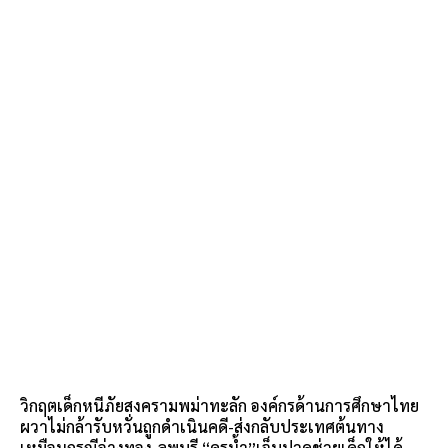
วิกฤตเด็กหนีภัยสงครามพม่าทะลัก องค์กรด้านการศึกษาไทย
ผวาไม่กล้ารับหวั่นถูกดำเนินคดี-ส่งกลับประเทศต้นทาง
เหมือนกรณีอ่างทอง-ลพบุรี “ครูน้ำ”เจ็บปวดช่วยเด็กให้ได้