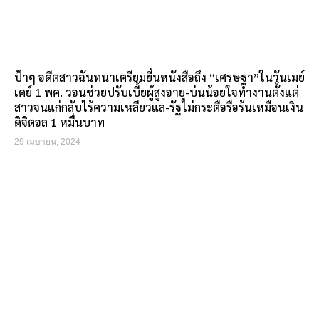
ป้าๆ อดีตสาวฉันทนาเตรียมยื่นหนังสือถึง “เศรษฐา”ในวันเมย์
เดย์ 1 พค. วอนช่วยปรับเบี้ยผู้สูงอายุ-บ่นน้อยใจทำงานตั้งแต่
สาวจนแก่กลับไร้ความเหลียวแล-รัฐไม่กระตือรือร้นเหมือนเงิน
ดิจิตอล 1 หมื่นบาท
29 เมษายน, 2024