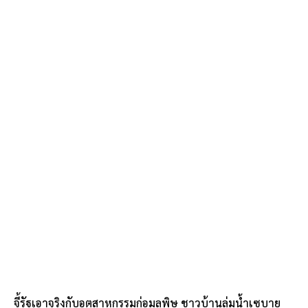
จี้รัฐเอาจริงกับอุตสาหกรรมก่อมลพิษ ชาวบ้านลุ่มน้ำเซบาย