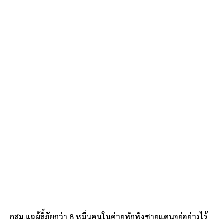
กสม.แฉผู้ลี้ภัยกว่า 8 หมื่นคนในค่ายพักพิงชายแดนอยู่อย่างไร้