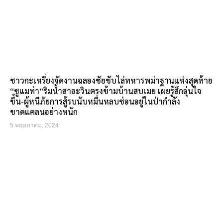
ชาวกะเหรี่ยงจัดงานฉลองชัยขับไล่ทหารพม่าฐานแห่งสุดท้าย
“ซูแมท่า”ริมน้ำสาละวินตรงข้ามบ้านสบเมย เผยรู้สึกอุ่นใจ
ขึ้น-ผู้หนีภัยการสู้รบนับหมื่นหลบซ่อนอยู่ในป่ากำลัง
ขาดแคลนอย่างหนัก
5 พฤษภาคม, 2024