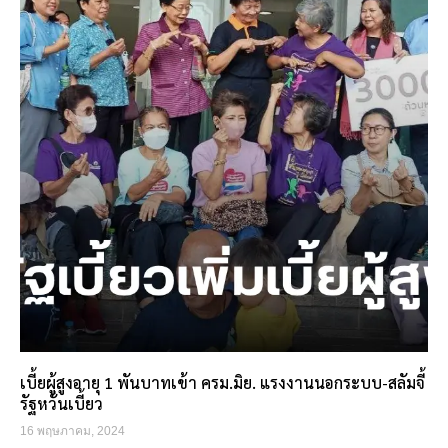
เบี้ยผู้สูงอายุ 1 พันบาทเข้า ครม.มิย. แรงงานนอกระบบ-สลัมจี้
รัฐหวั่นเบี้ยว
16 พฤษภาคม, 2024