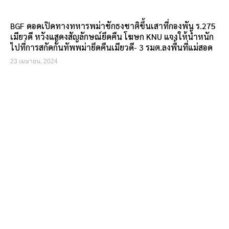
BGF ดอดเปิดทางทหารพม่าชักธงชาติขึ้นเสาที่กองพัน ร.275
เมียวดี หวังแสดงสัญลักษณ์ยึดคืน โฆษก KNU แจงให้น้ำหนัก
ไปที่การสกัดกั้นทัพพม่ายึดคืนเมียวดี- 3 รมต.ลงพื้นที่แม่สอด
23 เมษายน, 2024