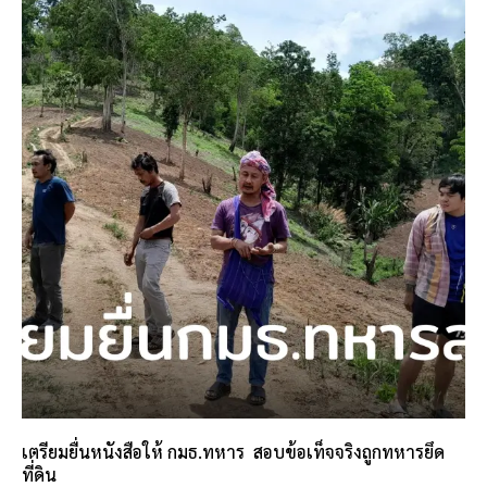
เตรียมยื่นหนังสือให้ กมธ.ทหาร สอบข้อเท็จจริงถูกทหารยึด
ที่ดิน