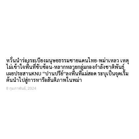
หวั่นนำร่องระเบียงมนุษยธรรมชายแดนไทย-พม่าเหลว เหตุ
ไม่เข้าใจพื้นที่ซับซ้อน-หลากหลายกลุ่มกองกำลังชาติพันธุ์
เผยประสานKNU “ปานปรีย์”ลงพื้นที่แม่สอด ระบุเป็นจุดเริ่ม
ต้นนำไปสู่การหารือสันติภาพในพม่า
8 กุมภาพันธ์, 2024