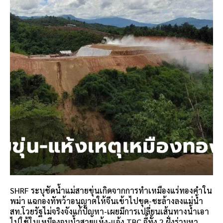
SHRF ระบุชัดน้ำแม่สายขุ่นเกิดจากการทำเหมืองแร่ทองคำใน
พม่า แฉกองทัพว้าอนุญาตให้จีนเข้าไปขุด-ชะล้างลงแม่น้ำ
สท.โวยรัฐไม่จริงจังแก้ปัญหา-เผยมีการเปลี่ยนเส้นทางน้ำเอา
ไปใช้ในเหมืองจนน้ำสายแห้ง-แจ้ง TBC จี้ทั้ง 2 ฝั่งร่วมหา