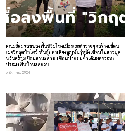
คณะสื่อมวลชนลงพื้นที่ริมโขงเมืองเลยสำรวจจุดสร้างเขื่อน
เผยวิกฤตป่าไคร้-พันธุ์ปลาเสี่ยงสูญพันธุ์หลังเขื่อนในลาวผุด
หวั่นสร้างเขื่อนสานะคาม-เขื่อนปากชมซ้ำเติมผลกระทบ
ประมงพื้นบ้านลดฮวบ
5 มีนาคม, 2024