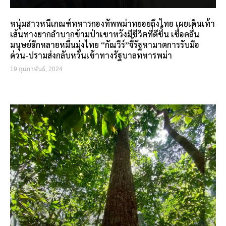
หนุ่มสาวหนีเกณฑ์ทหารกองทัพพม่าทยอยถึงไทย เผยเดินเท้า
เส้นทางยากลำบากข้ามป่าเขาหวังมีชีวิตที่ดีขึ้น เชื่อคลื่น
มนุษย์อีกหลายหมื่นมุ่งไทย “กัณวีร์”จี้รัฐหามาตการรับมือ
ด่วน-ปรามส่งกลับหวั่นเข้าทางรัฐบาลทหารพม่า
19 กุมภาพันธ์, 2024