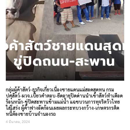
กลุ่มผู้ค้าสัตว์-ธุรกิจเกี่ยวเนื่องชายแดนแม่สอดสุดทน กรม
ปศุสัตว์-ผวจ.เบี้ยวคำตอบ-ยืดอายุปิดด่านนำเข้าสัตว์ทำเดือด
ร้อนหนัก-ขู่ปิดสะพานข้ามแม่น้ำ แฉขบวนการทุจริตวัวไทย
ใส่โสร่ง ผู้ค้าฟางอัดก้อนเผยผลกระทบวงกว้าง-เกษตรกรติด
หนี้ต้องขายบ้านจำนองรถ
4 มีนาคม, 2024