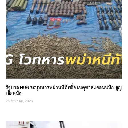
รัฐบาล NUG ระบุทหารพม่าหนีทัพอื้อ เหตุขาดแคลนหนัก-สูญ
เสียหนัก
26 สิงหาคม, 2023