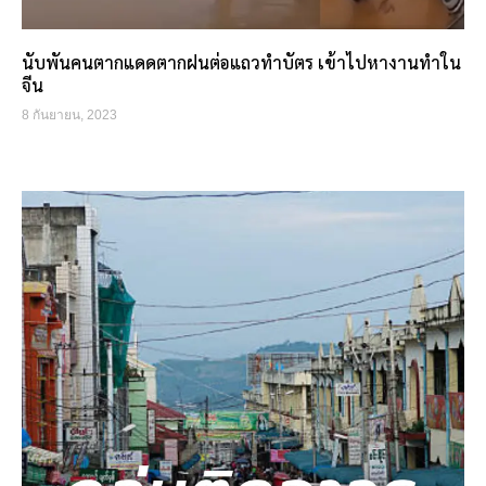
นับพันคนตากแดดตากฝนต่อแถวทำบัตร เข้าไปหางานทำใน
จีน
8 กันยายน, 2023