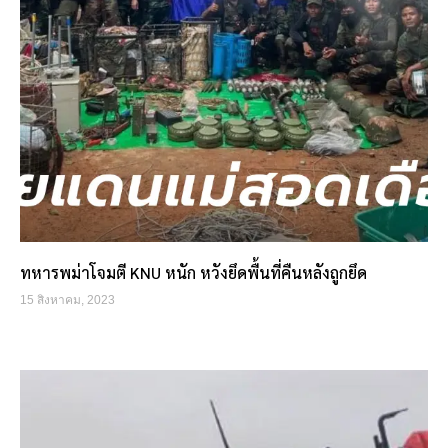
ทหารพม่าโจมตี KNU หนัก หวังยึดพื้นที่คืนหลังถูกยึด
15 สิงหาคม, 2023