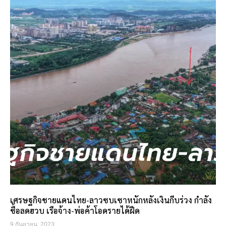
เศรษฐกิจชายแดนไทย-ลาวซบเซาหนักหลังเงินกีบร่วง กำลัง
ซื้อลดฮวบ เรือจ้าง-พ่อค้าโอดรายได้ฝืด
9 กันยายน, 2023