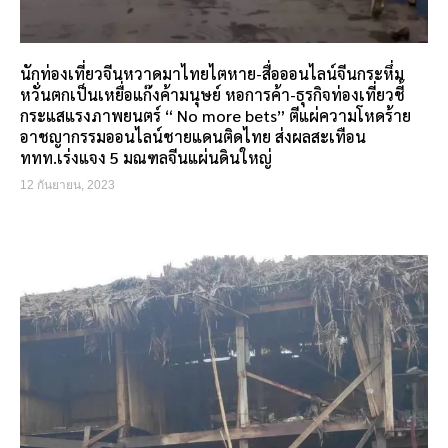
นักท่องเที่ยวจีนหวาดมาไทยไตหาย-สื่อออนไลน์จีนกระหึ่ม
หวั่นตกเป็นเหยื่อแก๊งค้ามนุษย์ หอการค้า-ธุรกิจท่องเที่ยวชี้
กระแสแรงภาพยนตร์ “ No more bets” ตีแผ่ความโหดร้าย
อาชญากรรมออนไลน์ชายแดนติดไทย ส่งผลสะเทือน
ททท.เร่งแจง 5 มณฑลจีนแผ่นดินใหญ่
12 กันยายน, 2023