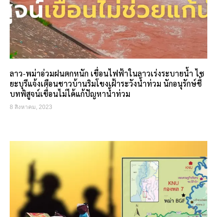
ลาว-พม่าอ่วมฝนตกหนัก เขื่อนไฟฟ้าในลาวเร่งระบายน้ำ ไซ
ยะบุรีแจ้งเตือนชาวบ้านริมโขงเฝ้าระวังน้ำท่วม นักอนุรักษ์ชี้
บทพิสูจน์เขื่อนไม่ได้แก้ปัญหาน้ำท่วม
8 สิงหาคม, 2023