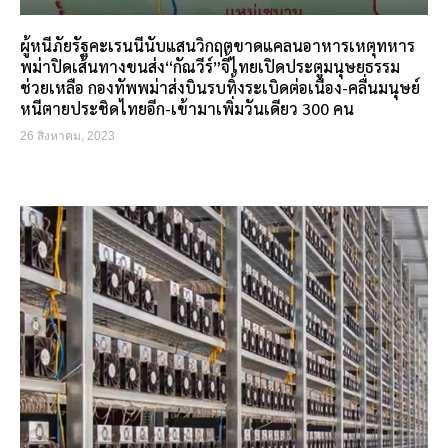
ผู้หนีภัยรัฐคะเรนนีนับแสนวิกฤตขาดแคลนอาหารเหตุทหาร
พม่าปิดเส้นทางขนส่ง“กัณวีร์”จี้ไทยเปิดประตูมนุษยธรรม
ช่วยเหลือ กองทัพพม่าส่งบินรบทิ้งระเบิดต่อเนื่อง-คลื่นมนุษย์
หนีตายประชิดไทยอีก-เข้ามาเพิ่มวันเดียว 300 คน
26 สิงหาคม, 2023