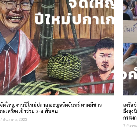
จัดใหญ่งานปีใหม่ปกาเกอะญอวัดจันทร์ คาดมีชาว
เครือข
กะเหรี่ยงเข้าร่วม 3-4 พันคน
ถึงลุง
กรรมก
7 ธันวาคม, 2023
7 ธันวา