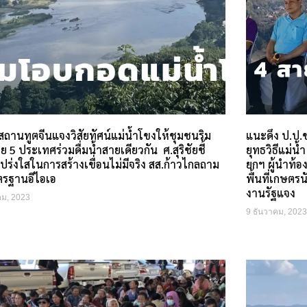
สถานทูตจีนแจงวิสัยทัศน์แม่น้ำโขงให้ชุมชนริม
แนะดึง ป.ป.ช
ย 5 ประเทศร่วมดื่มน้ำสายเดียวกัน ศ.สุริชัยชี้
ยุทธวิธีแม่น
ร่งใสในการสร้างเขื่อนไม่มีจริง สส.ก้าวไกลถาม
ยกฯ ผู้นำท้อ
รฐานอีไอเอ
พื้นที่เกษตร
งานรัฐแจง
คม, 2023
9 ธันวาคม, 2023