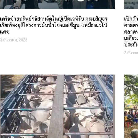
เครือข่ายทรัพย์ฯอีสานจัดใหญ่เปิดเวทีรับ ครม.สัญจร
เปิดตั
เรียกร้องยุติโครงการผันน้ำโขงเลยชีมูน -เหมืองแร่โป
ศาสตรา
แตซ
ตลาดห
เสถียร
3 ธันวาคม, 2023
ประกั
2 ธันวา