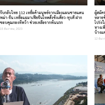
รับกลับไทย 112 เหยื่อค้ามนุษย์จากเมืองแผนชายแดน
ผู้สมั
พม่า-จีน เหยื่อแฉมาเฟียจีนโหดสั่งขังเดี่ยว-ทุบตี ฝาก
หลายข
ขอบคุณกองทัพว้า ช่วยเหลือจากพ้นนรก
โปร่งใ
ทางเพิ
15 ธันวาคม, 2023
บ้างแต
12 ธันว