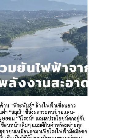
้าน “พีระพันธุ์” อ้างไฟฟ้าเขื่อนลาว
นต่ำ “สฤณี” ชี้ส่งผลกระทบข้ามแดน-
นุษยชน “วิโรจน์” แฉผลประโยชน์ตกอยู่กับ
ขื่อนหน้าเดิมๆ แถมตีกินค่าพร้อมจ่ายทุก
ระชาชนเหมือนถูกมาเฟียโรงไฟฟ้ามัดมือชก
ตี๋”เชื่อเป็นวิธีต้องการกินรวบของกลุ่มทุน