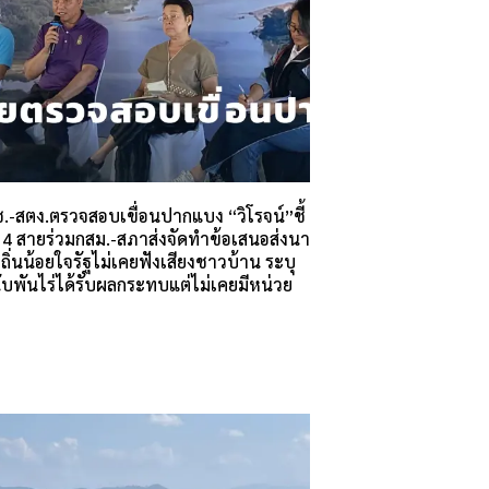
.-สตง.ตรวจสอบเขื่อนปากแบง “วิโรจน์”ชี้
้ำ 4 สายร่วมกสม.-สภาส่งจัดทำข้อเสนอส่งนา
งถิ่นน้อยใจรัฐไม่เคยฟังเสียงชาวบ้าน ระบุ
นับพันไร่ได้รับผลกระทบแต่ไม่เคยมีหน่วย