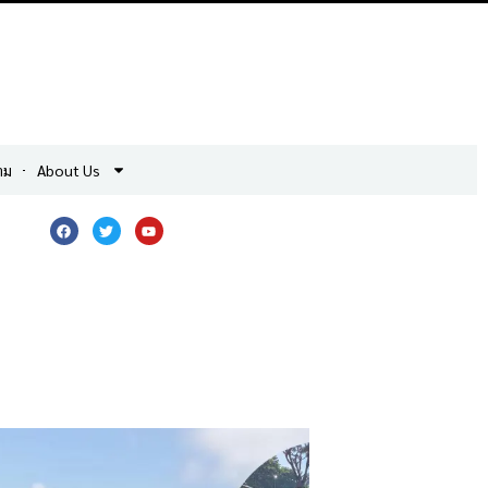
าม
About Us