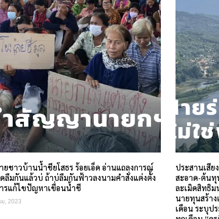
่ายชาวบ้านน้ำชียโสธร ร้อยเอ็ด อ่านแถลงการณ์
ประสานเสียงค
นิดลืมกันแล้วบ่ ถ้าบ่ลืมกันฟ้าวลงนามคำสั่งแต่งตั้ง
สะอาด-ต้นทุ
ารแก้ไขปัญหาเขื่อนน้ำชี
ละเมิดสิทธิม
นายทุนสร้างเ
คม, 2023
เดือน ระบุป
ทุกเดือน “ครู