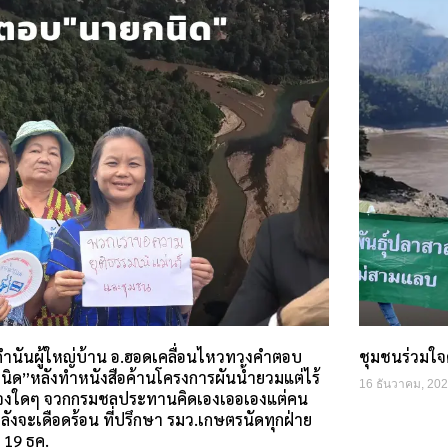
ำนันผู้ใหญ่บ้าน อ.ฮอดเคลื่อนไหวทวงคำตอบ
ชุมชนร่วมใจ
นิด”หลังทำหนังสือค้านโครงการผันน้ำยวมแต่ไร้
16 ธันวาคม, 20
แจงใดๆ จวกกรมชลประทานคิดเองเออเองแต่คน
ังจะเดือดร้อน ที่ปรึกษา รมว.เกษตรนัดทุกฝ่าย
 19 ธค.