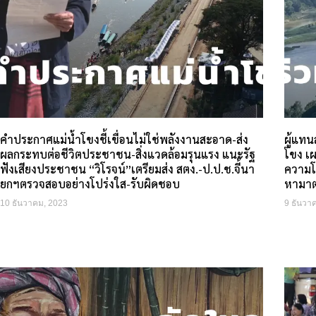
คำประกาศแม่น้ำโขงชี้เขื่อนไม่ใช่พลังงานสะอาด-ส่ง
ผู้แทน
ผลกระทบต่อชีวิตประชาชน-สิ่งแวดล้อมรุนแรง แนะรัฐ
โขง เผ
ฟังเสียงประชาชน “วิโรจน์”เตรียมส่ง สตง.-ป.ป.ช.จี้นา
ความโป
ยกฯตรวจสอบอย่างโปร่งใส-รับผิดชอบ
หามาต
10 ธันวาคม, 2023
9 ธันวา