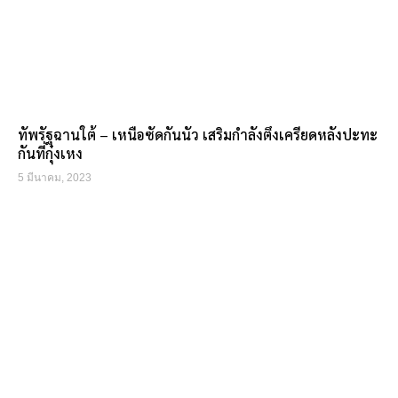
ทัพรัฐฉานใต้ – เหนือซัดกันนัว เสริมกำลังตึงเครียดหลังปะทะ
กันที่กุ๋งเหง
5 มีนาคม, 2023