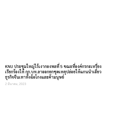
KNU ประชุมใหญ่ไร้เงากองพลที่ 5 ขณะที่องค์กรกะเหรี่ยง
เรียกร้องให้ กก.บห.ลาออกยกชุดเหตุปล่อยให้แกนนำเอี่ยว
ธุรกิจจีนเทาทั้งฉ้อโกงและค้ามนุษย์
2 มีนาคม, 2023