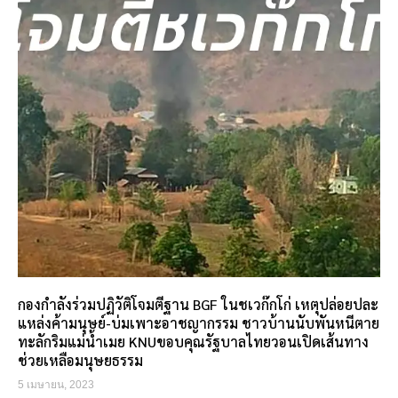
กองกำลังร่วมปฏิวัติโจมตีฐาน BGF ในชเวก๊กโก่ เหตุปล่อยปละ
แหล่งค้ามนุษย์-บ่มเพาะอาชญากรรม ชาวบ้านนับพันหนีตาย
ทะลักริมแม่น้ำเมย KNUขอบคุณรัฐบาลไทยวอนเปิดเส้นทาง
ช่วยเหลือมนุษยธรรม
5 เมษายน, 2023