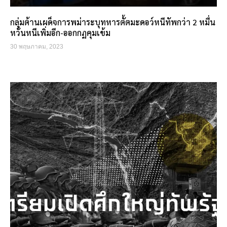
กลุ่มต้านเผด็จการพม่าระบุทหารตั้ตมะดอว์หนีทัพกว่า 2 หมื่น
หวั่นหนีเพิ่มอีก-ออกกฏคุมเข้ม
30 พฤษภาคม, 2023