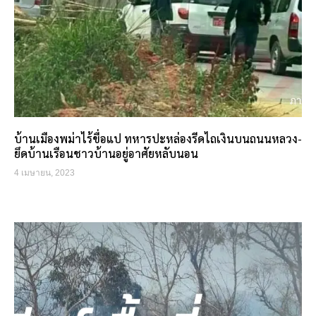
บ้านเมืองพม่าไร้ขื่อแป ทหารปะหล่องรีดไถเงินบนถนนหลวง-
ยึดบ้านเรือนชาวบ้านอยู่อาศัยหลับนอน
4 เมษายน, 2023