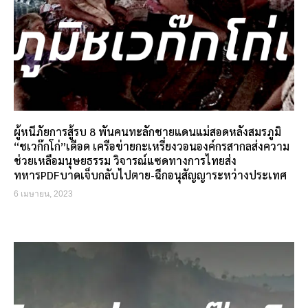
ผู้หนีภัยการสู้รบ 8 พันคนทะลักชายแดนแม่สอดหลังสมรภูมิ
“ชเวก๊กโก่”เดือด เครือข่ายกะเหรี่ยงวอนองค์กรสากลส่งความ
ช่วยเหลือมนุษยธรรม วิจารณ์แซดทางการไทยส่ง
ทหารPDFบาดเจ็บกลับไปตาย-ฉีกอนุสัญญาระหว่างประเทศ
6 เมษายน, 2023