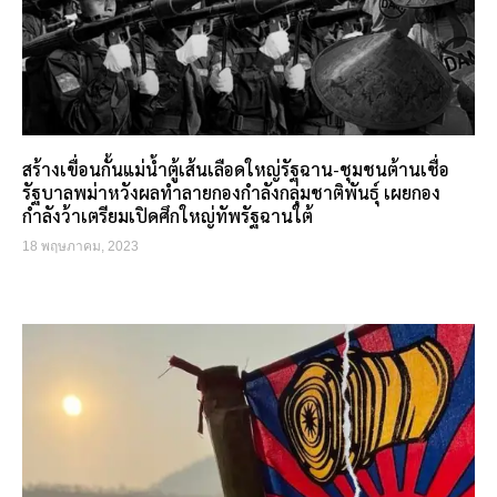
สร้างเขื่อนกั้นแม่น้ำตู้เส้นเลือดใหญ่รัฐฉาน-ชุมชนต้านเชื่อ
รัฐบาลพม่าหวังผลทำลายกองกำลังกลุ่มชาติพันธุ์ เผยกอง
กำลังว้าเตรียมเปิดศึกใหญ่ทัพรัฐฉานใต้
18 พฤษภาคม, 2023