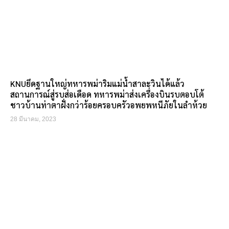
KNUยึดฐานใหญ่ทหารพม่าริมแม่น้ำสาละวินได้แล้ว
สถานการณ์สู่รบส่อเดือด ทหารพม่าส่งเครื่องบินรบตอบโต้
ชาวบ้านท่าตาฝั่งกว่าร้อยครอบครัวอพยพหนีภัยในลำห้วย
28 มีนาคม, 2023