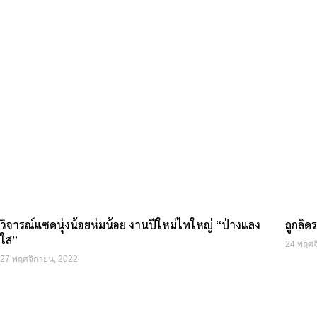
วิจารณ์แซดนุ่งน้อยห่มน้อย งานปีใหม่ไทใหญ่ “ป่างแลง
ถูกลิ
ใส”
24 พฤศจ
27 พฤศจิกายน, 2022