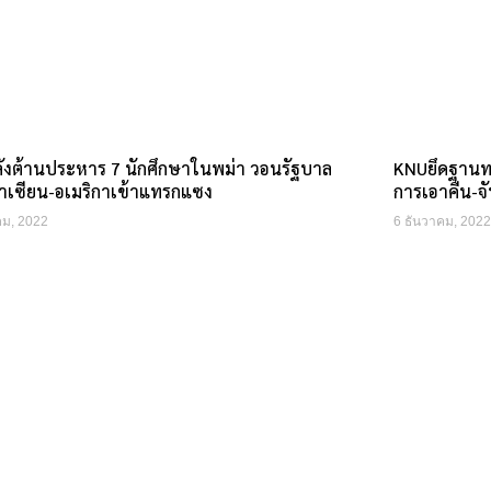
ังต้านประหาร 7 นักศึกษาในพม่า วอนรัฐบาล
KNUยึดฐานทหา
าเซียน-อเมริกาเข้าแทรกแซง
การเอาคืน-จ
คม, 2022
6 ธันวาคม, 2022