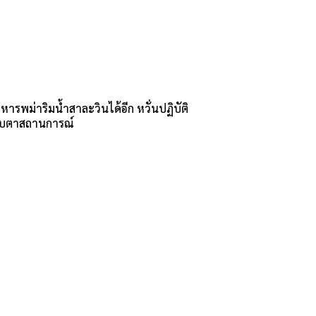
รพม่าริมน้ำสาละวินได้อีก หวั่นปฏิบัติ
ับตาสถานการณ์