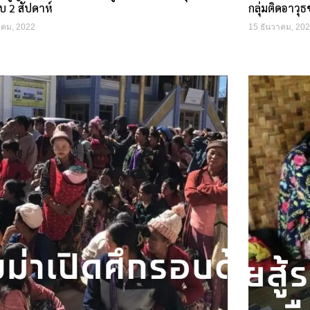
อบ 2 สัปดาห์
กลุ่มติดอาวุธช
าคม, 2022
15 ธันวาคม, 20