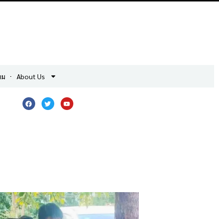
าม
About Us