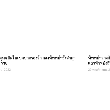
ตุระเบิดในเขตปกครองว้า กองทัพพม่าสั่งจำคุก
ทัพพม่าวางก
9 ราย
แถวทำหนังส
คม, 2022
29 พฤศจิกายน, 