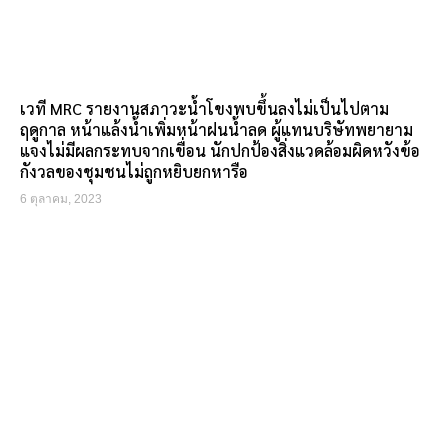
เวที MRC รายงานสภาวะน้ำโขงพบขึ้นลงไม่เป็นไปตาม
ฤดูกาล หน้าแล้งน้ำเพิ่มหน้าฝนน้ำลด ผู้แทนบริษัทพยายาม
แจงไม่มีผลกระทบจากเขื่อน นักปกป้องสิ่งแวดล้อมผิดหวังข้อ
กังวลของชุมชนไม่ถูกหยิบยกหารือ
6 ตุลาคม, 2023