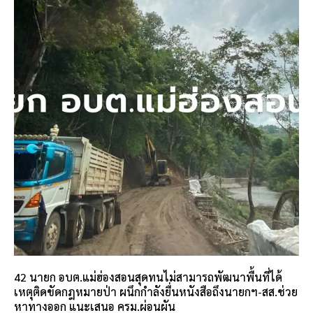
42 นายก อบต.แม่ฮ่องสอนสุดทนไม่สามารถพัฒนาพื้นที่ได้
เหตุติดขัดกฎหมายป่า ผนึกกำลังยื่นหนังสือถึงนายกฯ-สส.ช่วย
หาทางออก แนะเสนอ ครม.ผ่อนผัน