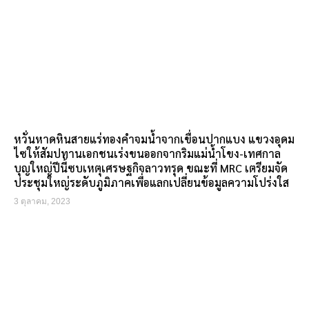
หวั่นหาดหินสายแร่ทองคำจมน้ำจากเขื่อนปากแบง แขวงอุดม
ไซให้สัมปทานเอกชนเร่งขนออกจากริมแม่น้ำโขง-เทศกาล
บุญใหญ่ปีนี้ซบเหตุเศรษฐกิจลาวทรุด ขณะที่ MRC เตรียมจัด
ประชุมใหญ่ระดับภูมิภาคเพื่อแลกเปลี่ยนข้อมูลความโปร่งใส
3 ตุลาคม, 2023