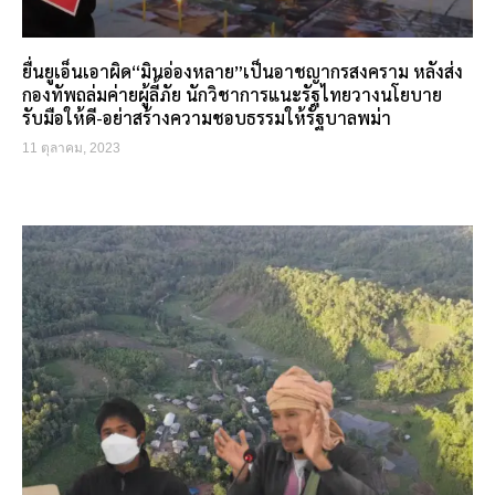
ยื่นยูเอ็นเอาผิด“มินอ่องหลาย”เป็นอาชญากรสงคราม หลังส่ง
กองทัพถล่มค่ายผู้ลี้ภัย นักวิชาการแนะรัฐไทยวางนโยบาย
รับมือให้ดี-อย่าสร้างความชอบธรรมให้รัฐบาลพม่า
11 ตุลาคม, 2023