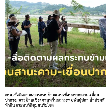
กสม.-สื่อติดตามผลกระทบข้ามแดนเขื่อนสานะคาม-เขื่อน
ปากชม ชาวบ้านเชียงคานหวั่นผลกระทบพันธุ์ปลา น้ำท่วมที่
ทำกิน กระทบวิถีชุมชนริมโขง