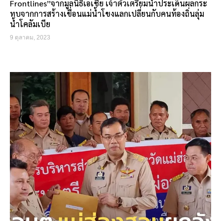
Frontlines”จากมูลนิธิเอเชีย เจ้าตัวเตรียมนำประเด็นผลกระ
ทบจากการสร้างเขื่อนแม่น้ำโขงแลกเปลี่ยนกับคนท้องถิ่นลุ่ม
น้ำโคลัมเบีย
9 ตุลาคม, 2023