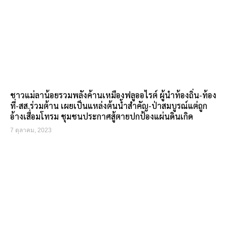
ชาวแม่ลาน้อยรวมพลังค้านเหมืองฟลูออไรต์ ผู้นำท้องถิ่น-ท้อง
ที่-สส.ร่วมต้าน เผยเป็นแหล่งต้นน้ำสำคัญ-ป่าสมบูรณ์แต่ถูก
อ้างเสื่อมโทรม ชุมชนประกาศสู้ตายปกป้องแผ่นดินเกิด
7 ตุลาคม, 2023