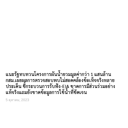
แนะรัฐทบทวนโครงการผันน้ำยวมมูลค่ากว่า 1 แสนล้าน
กสม.เผยผลการตรวจสอบพบไม่สอดคล้องข้อเท็จจริงหลาย
ประเด็น ชี้กระบวนการรับฟัง-EIA ขาดการมีส่วนร่วมอย่าง
แท้จริงแถมยังขาดข้อมูลการใช้น้ำที่ชัดเจน
5 ตุลาคม, 2023