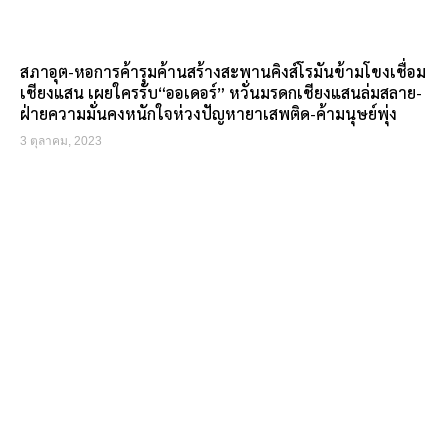
สภาอุต-หอการค้ารุมค้านสร้างสะพานคิงส์โรมันข้ามโขงเชื่อม
เชียงแสน เผยใครรับ“ออเดอร์” หวั่นมรดกเชียงแสนล่มสลาย-
ฝ่ายความมั่นคงหนักใจห่วงปัญหายาเสพติด-ค้ามนุษย์พุ่ง
3 ตุลาคม, 2023