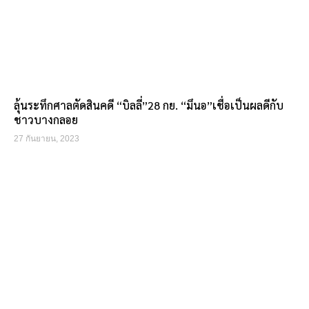
ลุ้นระทึกศาลตัดสินคดี “บิลลี่”28 กย. “มึนอ”เชื่อเป็นผลดีกับ
ชาวบางกลอย
27 กันยายน, 2023