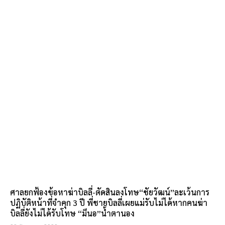
ศาลยกฟ้องข้อหาฆ่าบิลลี่-ตัดสินลงโทษ“ชัยวัฒน์”ละเว้นการ
ปฏิบัติหน้าที่จำคุก 3 ปี พี่ชายบิลลี่เผยแม่รับไม่ได้หากคนฆ่า
บิลลี่ยังไม่ได้รับโทษ “มึนอ”น้ำตานอง