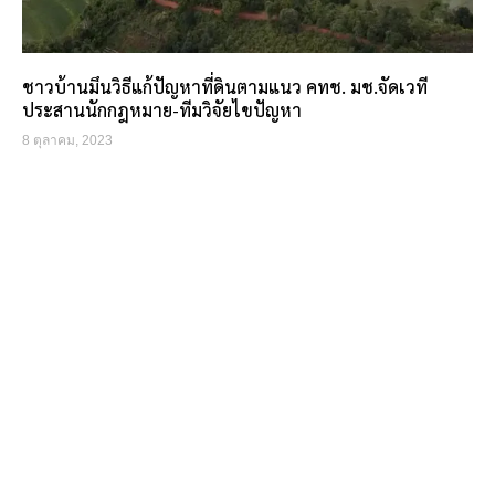
ชาวบ้านมึนวิธีแก้ปัญหาที่ดินตามแนว คทช. มช.จัดเวที
ประสานนักกฎหมาย-ทีมวิจัยไขปัญหา
8 ตุลาคม, 2023