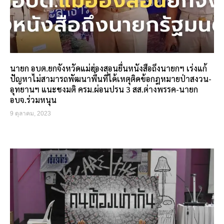
นายก อบต.ยกจังหวัดแม่ฮ่องสอนยื่นหนังสือถึงนายกฯ เร่งแก้
ปัญหาไม่สามารถพัฒนาพื้นที่ได้เหตุติดข้อกฎหมายป่าสงวน-
อุทยานฯ แนะชงมติ ครม.ผ่อนปรน 3 สส.ต่างพรรค-นายก
อบจ.ร่วมหนุน
9 ตุลาคม, 2023