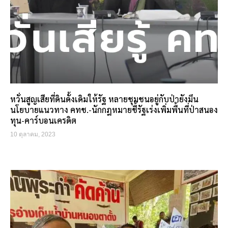
หวั่นสูญเสียที่ดินดั้งเดิมให้รัฐ หลายชุมชนอยู่กับป่ายังมึน
นโยบายแนวทาง คทช.-นักกฎหมายชี้รัฐเร่งเพิ่มพื้นที่ป่าสนอง
ทุน-คาร์บอนเครดิต
10 ตุลาคม, 2023