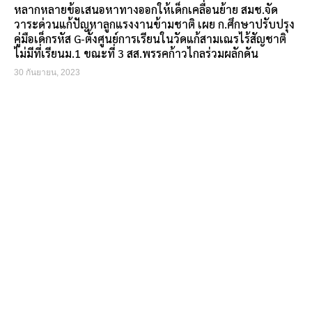
หลากหลายข้อเสนอหาทางออกให้เด็กเคลื่อนย้าย สมช.จัด
วาระด่วนแก้ปัญหาลูกแรงงานข้ามชาติ เผย ก.ศึกษาปรับปรุง
คู่มือเด็กรหัส G-ตั้งศูนย์การเรียนในวัดแก้สามเณรไร้สัญชาติ
ไม่มีที่เรียนม.1 ขณะที่ 3 สส.พรรคก้าวไกลร่วมผลักดัน
30 กันยายน, 2023