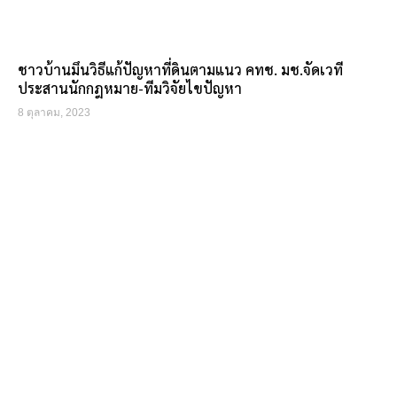
ชาวบ้านมึนวิธีแก้ปัญหาที่ดินตามแนว คทช. มช.จัดเวที
ประสานนักกฎหมาย-ทีมวิจัยไขปัญหา
8 ตุลาคม, 2023