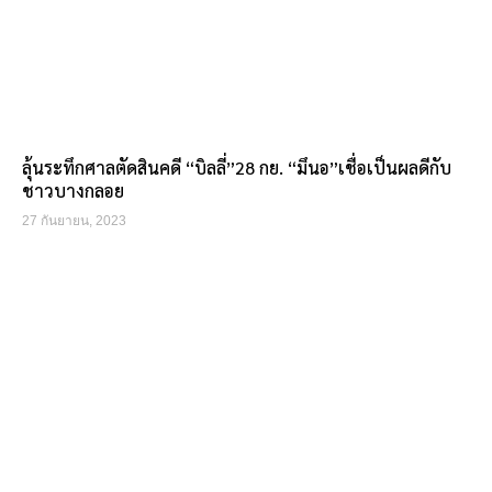
ลุ้นระทึกศาลตัดสินคดี “บิลลี่”28 กย. “มึนอ”เชื่อเป็นผลดีกับ
ชาวบางกลอย
27 กันยายน, 2023