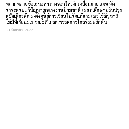
หลากหลายข้อเสนอหาทางออกให้เด็กเคลื่อนย้าย สมช.จัด
วาระด่วนแก้ปัญหาลูกแรงงานข้ามชาติ เผย ก.ศึกษาปรับปรุง
คู่มือเด็กรหัส G-ตั้งศูนย์การเรียนในวัดแก้สามเณรไร้สัญชาติ
ไม่มีที่เรียนม.1 ขณะที่ 3 สส.พรรคก้าวไกลร่วมผลักดัน
30 กันยายน, 2023