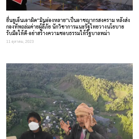
ยื่นยูเอ็นเอาผิด“มินอ่องหลาย”เป็นอาชญากรสงคราม หลังส่ง
กองทัพถล่มค่ายผู้ลี้ภัย นักวิชาการแนะรัฐไทยวางนโยบาย
รับมือให้ดี-อย่าสร้างความชอบธรรมให้รัฐบาลพม่า
11 ตุลาคม, 2023