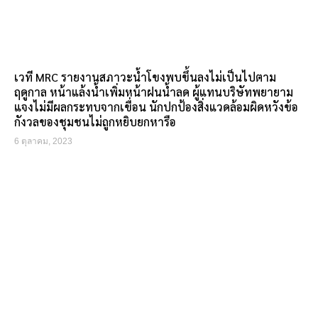
เวที MRC รายงานสภาวะน้ำโขงพบขึ้นลงไม่เป็นไปตาม
ฤดูกาล หน้าแล้งน้ำเพิ่มหน้าฝนน้ำลด ผู้แทนบริษัทพยายาม
แจงไม่มีผลกระทบจากเขื่อน นักปกป้องสิ่งแวดล้อมผิดหวังข้อ
กังวลของชุมชนไม่ถูกหยิบยกหารือ
6 ตุลาคม, 2023