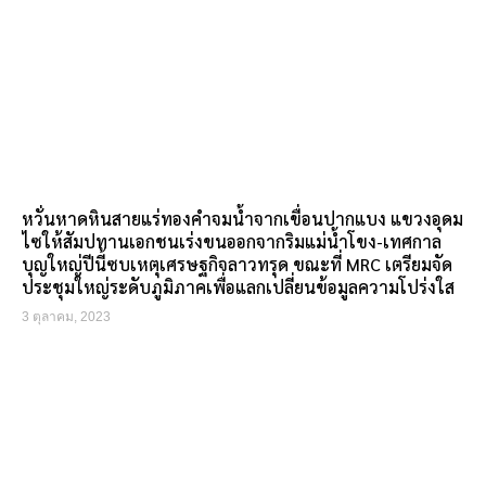
หวั่นหาดหินสายแร่ทองคำจมน้ำจากเขื่อนปากแบง แขวงอุดม
ไซให้สัมปทานเอกชนเร่งขนออกจากริมแม่น้ำโขง-เทศกาล
บุญใหญ่ปีนี้ซบเหตุเศรษฐกิจลาวทรุด ขณะที่ MRC เตรียมจัด
ประชุมใหญ่ระดับภูมิภาคเพื่อแลกเปลี่ยนข้อมูลความโปร่งใส
3 ตุลาคม, 2023