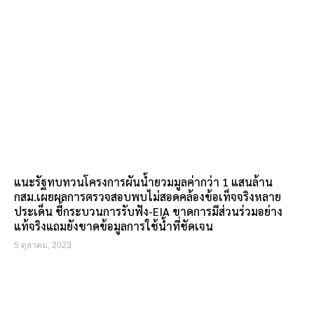
แนะรัฐทบทวนโครงการผันน้ำยวมมูลค่ากว่า 1 แสนล้าน
กสม.เผยผลการตรวจสอบพบไม่สอดคล้องข้อเท็จจริงหลาย
ประเด็น ชี้กระบวนการรับฟัง-EIA ขาดการมีส่วนร่วมอย่าง
แท้จริงแถมยังขาดข้อมูลการใช้น้ำที่ชัดเจน
5 ตุลาคม, 2023