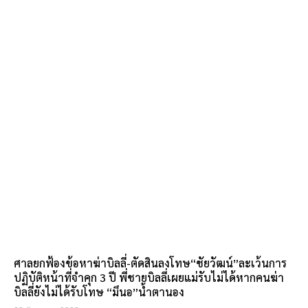
ศาลยกฟ้องข้อหาฆ่าบิลลี่-ตัดสินลงโทษ“ชัยวัฒน์”ละเว้นการ
ปฏิบัติหน้าที่จำคุก 3 ปี พี่ชายบิลลี่เผยแม่รับไม่ได้หากคนฆ่า
บิลลี่ยังไม่ได้รับโทษ “มึนอ”น้ำตานอง