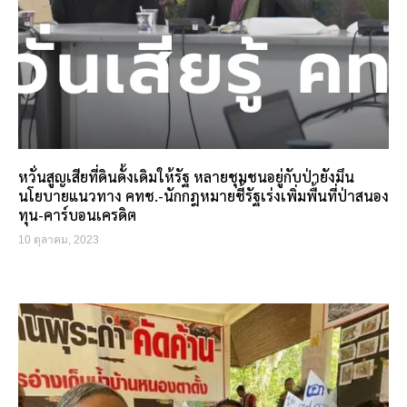
หวั่นสูญเสียที่ดินดั้งเดิมให้รัฐ หลายชุมชนอยู่กับป่ายังมึน
นโยบายแนวทาง คทช.-นักกฎหมายชี้รัฐเร่งเพิ่มพื้นที่ป่าสนอง
ทุน-คาร์บอนเครดิต
10 ตุลาคม, 2023