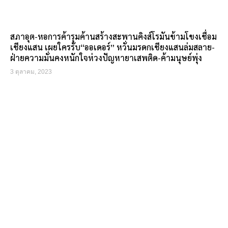
สภาอุต-หอการค้ารุมค้านสร้างสะพานคิงส์โรมันข้ามโขงเชื่อม
เชียงแสน เผยใครรับ“ออเดอร์” หวั่นมรดกเชียงแสนล่มสลาย-
ฝ่ายความมั่นคงหนักใจห่วงปัญหายาเสพติด-ค้ามนุษย์พุ่ง
3 ตุลาคม, 2023