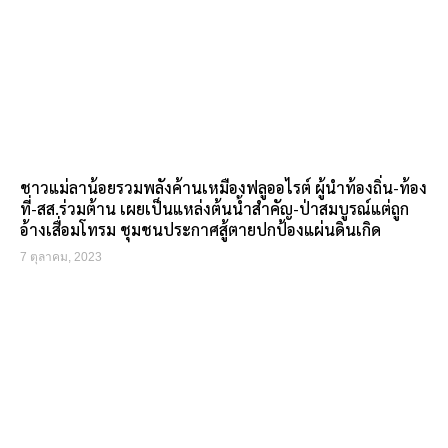
ชาวแม่ลาน้อยรวมพลังค้านเหมืองฟลูออไรต์ ผู้นำท้องถิ่น-ท้อง
ที่-สส.ร่วมต้าน เผยเป็นแหล่งต้นน้ำสำคัญ-ป่าสมบูรณ์แต่ถูก
อ้างเสื่อมโทรม ชุมชนประกาศสู้ตายปกป้องแผ่นดินเกิด
7 ตุลาคม, 2023