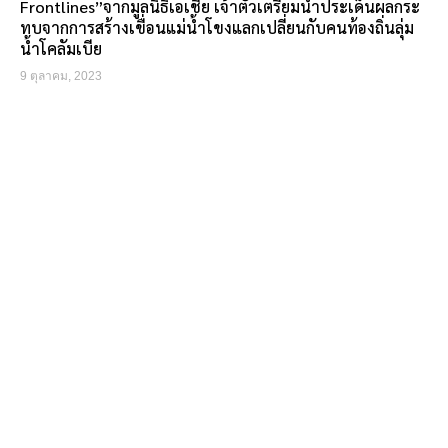
Frontlines”จากมูลนิธิเอเชีย เจ้าตัวเตรียมนำประเด็นผลกระ
ทบจากการสร้างเขื่อนแม่น้ำโขงแลกเปลี่ยนกับคนท้องถิ่นลุ่ม
น้ำโคลัมเบีย
9 ตุลาคม, 2023