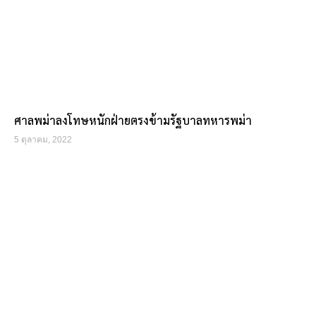
ศาลพม่าลงโทษหนักฝ่ายตรงข้ามรัฐบาลทหารพม่า
5 ตุลาคม, 2022