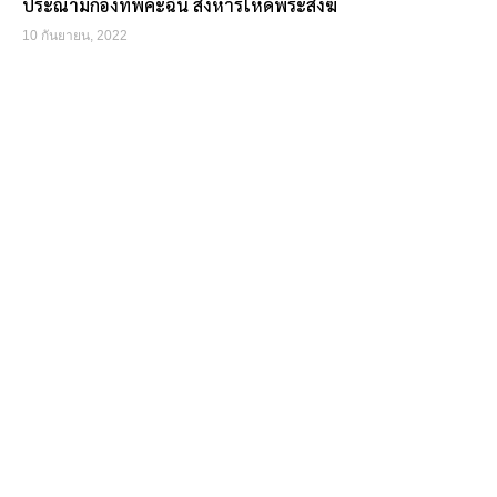
ประณามกองทัพคะฉิ่น สังหารโหดพระสงฆ์
10 กันยายน, 2022