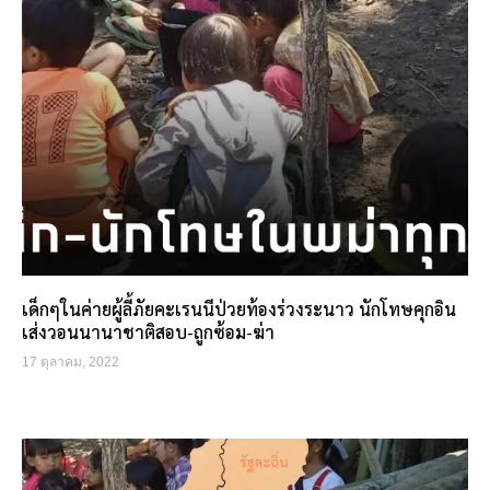
เด็กๆในค่ายผู้ลี้ภัยคะเรนนีป่วยท้องร่วงระนาว นักโทษคุกอิน
เส่งวอนนานาชาติสอบ-ถูกซ้อม-ฆ่า
17 ตุลาคม, 2022