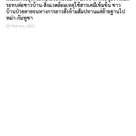
ระทบต่อชาวบ้าน-สิ่งแวดล้อมเหตุใช้สารเคมีเข้มข้น ชาว
บ้านป่วยตายจนทางการลาวสั่งห้ามสัมปทานแต่ย้ายฐานไป
พม่า-กัมพูชา
20 กันยายน, 2022