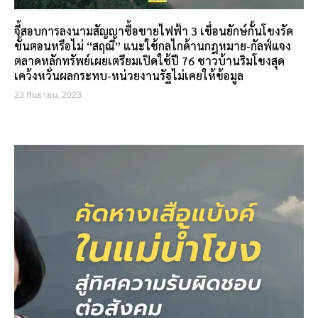
จี้สอบการลงนามสัญญาซื้อขายไฟฟ้า 3 เขื่อนยักษ์กั้นโขงรัด
ขั้นตอนหรือไม่ “สฤณี” แนะใช้กลไกด้านกฎหมาย-กัลฟ์แจง
ตลาดหลักทรัพย์เผยเตรียมเปิดใช้ปี 76 ชาวบ้านริมโขงสุด
เคว้งหวั่นผลกระทบ-หน่วยงานรัฐไม่เคยให้ข้อมูล
23 กันยายน, 2023