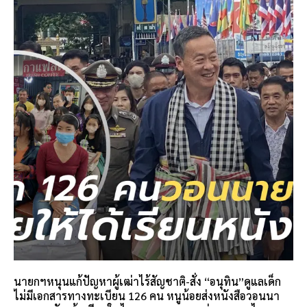
นายกฯหนุนแก้ปัญหาผู้เฒ่าไร้สัญชาติ-สั่ง “อนุทิน”ดูแลเด็ก
ไม่มีเอกสารทางทะเบียน 126 คน หนูน้อยส่งหนังสือวอนนา