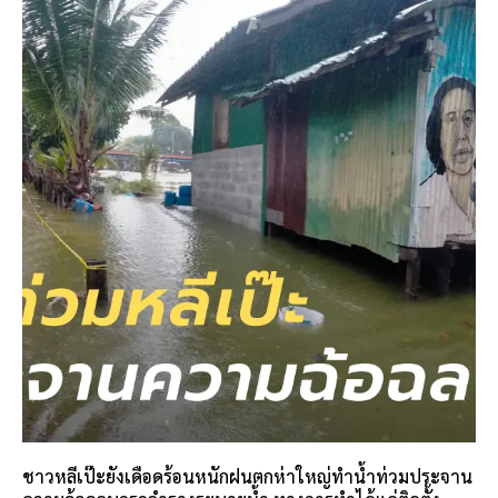
ชาวหลีเป๊ะยังเดือดร้อนหนักฝนตกห่าใหญ่ทำน้ำท่วมประจาน