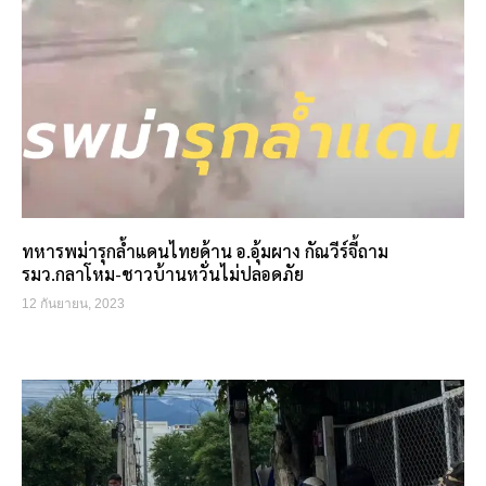
ทหารพม่ารุกล้ำแดนไทยด้าน อ.อุ้มผาง กัณวีร์จี้ถาม
รมว.กลาโหม-ชาวบ้านหวั่นไม่ปลอดภัย
12 กันยายน, 2023