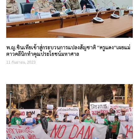
พ.ญ.ซินเทียเข้าสู่กระบวนการแปลงสัญชาติ “ครูแดง”เผยแม่
ตาวคลีนิกทำคุณประโยชน์มหาศาล
11 กันยายน, 2023