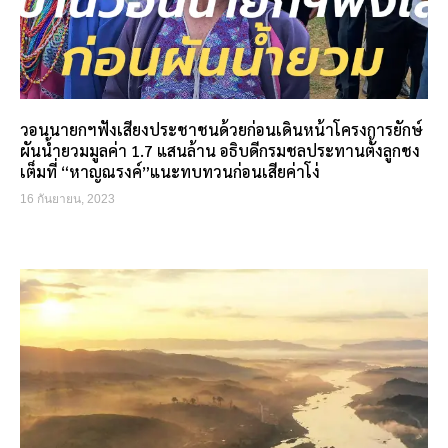
วอนนายกฯฟังเสียงประชาชนด้วยก่อนเดินหน้าโครงการยักษ์
ผันน้ำยวมมูลค่า 1.7 แสนล้าน อธิบดีกรมชลประทานตั้งลูกชง
เต็มที่ “หาญณรงค์”แนะทบทวนก่อนเสียค่าโง่
16 กันยายน, 2023