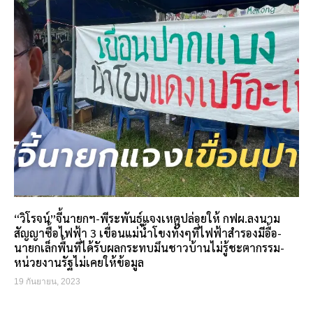
“วิโรจน์”จี้นายกฯ-พีระพันธุ์แจงเหตุปล่อยให้ กฟผ.ลงนาม
สัญญาซื้อไฟฟ้า 3 เขื่อนแม่น้ำโขงทั้งๆที่ไฟฟ้าสำรองมีอื้อ-
นายกเล็กพื้นที่ได้รับผลกระทบมึนชาวบ้านไม่รู้ชะตากรรม-
หน่วยงานรัฐไม่เคยให้ข้อมูล
19 กันยายน, 2023