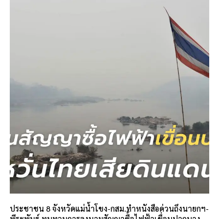
ประชาชน 8 จังหวัดแม่น้ำโขง-กสม.ทำหนังสือด่วนถึงนายกฯ-
พีระพันธุ์ ทบทวนการลงนามสัญญาซื้อไฟฟ้าเขื่อนปากบาง