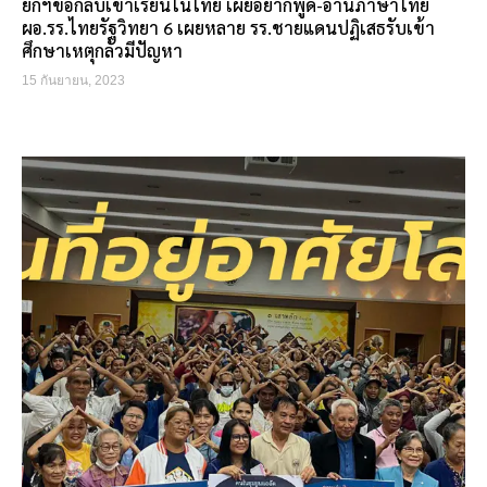
ยกฯขอกลับเข้าเรียนในไทย เผยอยากพูด-อ่านภาษาไทย
ผอ.รร.ไทยรัฐวิทยา 6 เผยหลาย รร.ชายแดนปฏิเสธรับเข้า
ศึกษาเหตุกลัวมีปัญหา
15 กันยายน, 2023