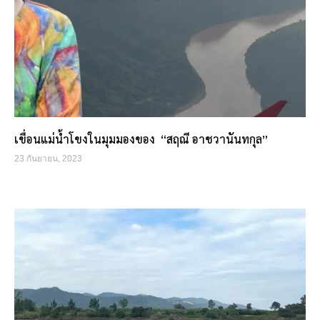
เขื่อนแม่น้ำโขงในมุมมองของ “สฤณี อาชวานันทกุล”
23 กันยายน, 2023