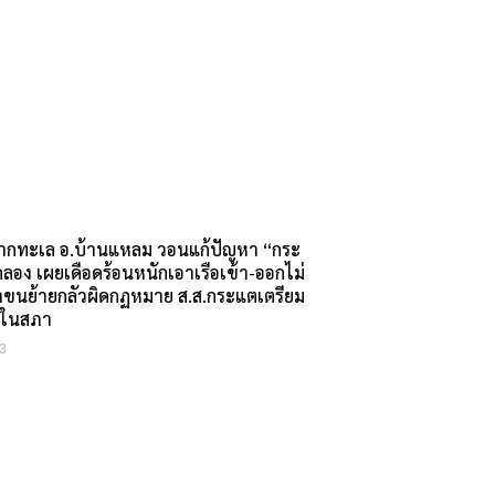
กทะเล อ.บ้านแหลม วอนแก้ปัญหา “กระ
ลอง เผยเดือดร้อนหนักเอาเรือเข้า-ออกไม่
้าขนย้ายกลัวผิดกฏหมาย ส.ส.กระแตเตรียม
ือในสภา
3