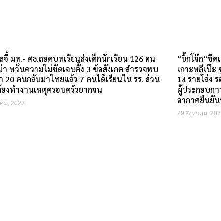
“บิ๊กโจ๊ก”ขี
ลจี้ มท.- ศธ.ถอดบทเรียนส่งเด็กนักเรียน 126 คน
เกาะหลีเป๊ะ 
่า หวั่นความไม่ชัดเจนตั้ง 3 ข้อสังเกต สำรวจพบ
14 รายโล่ง ร
่า 20 คนกลับมาไทยแล้ว 7 คนได้เรียนใน รร. ส่วน
ผู้ประกอบการ
ต้องทำงานเหตุครอบครัวยากจน
อากาศยืนยัน
าคม, 2023
29 สิงหาคม, 202