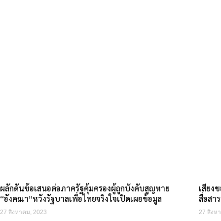
ผลักดันข้อเสนอต่อภาครัฐคุ้มครองผู้ถูกบังคับสูญหาย
เสียง
“อังคณา”หวังรัฐบาลเพื่อไทยจริงใจเปิดเผยข้อมูล
สื่อสาร
27 สิงหาคม, 2023
27 สิงห