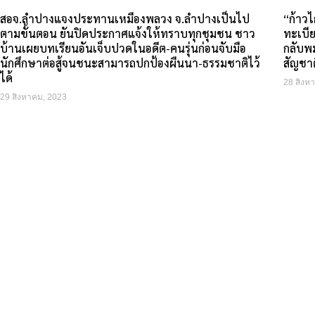
สอจ.ลำปางแจงประทานเหมืองพลวง จ.ลำปางเป็นไป
“ก้าวไ
ตามขั้นตอน ยันปิดประกาศแจ้งให้ทราบทุกชุมชน ชาว
ทะเบี
บ้านเผยบทเรียนอันเจ็บปวดในอดีต-คนรุ่นก่อนจับมือ
กลับพม
นักศึกษาต่อสู้จนชนะสามารถปกป้องผืนนา-ธรรมชาติไว้
สัญชาต
ได้
28 สิงห
29 สิงหาคม, 2023