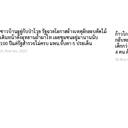
ชาวบ้านอยู่กับป่าโวย รัฐฉวยโอกาสอ้างเหตุลักลอบตัดไม้
ก้าวไก
เดินหน้าตั้งอุทยานถ้ำผาไท เผยชุมชนอยู่มานานนับ
กลับพม
100 ปีแต่รัฐสำรวจไม่ครบ มพน.จับตา 5 ประเด็น
เด็กกว
4 คน 
31 สิงหาคม, 2023
30 สิงห