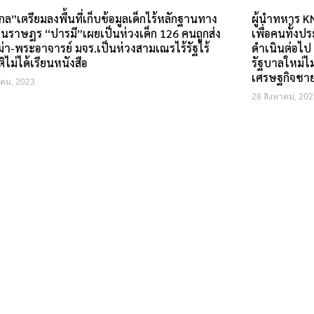
กล”เตรียมลงพื้นที่เก็บข้อมูลเด็กไร้หลักฐานทาง
ผู้นำทหาร KNU
ยนราษฎร “ปารมี”เผยเป็นห่วงเด็ก 126 คนถูกส่ง
เพื่อคนทั้งป
่า-พระอาจารย์ มจร.เป็นห่วงสามเณรไร้รัฐไร้
ดำเนินต่อไป
ิไม่ได้เรียนหนังสือ
รัฐบาลใหม่ไม่
เศรษฐกิจชา
าคม, 2023
28 สิงหาคม, 202