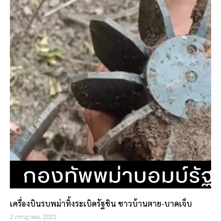
เครื่องบินรบพม่าทิ้งระเบิดรัฐชิน ชาวบ้านตาย-บาดเจ็บ
2 กรกฎาคม, 2022