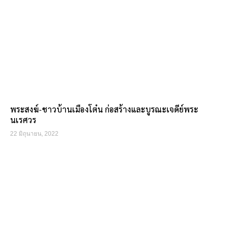
พระสงฆ์-ชาวบ้านเมืองโต๋น ก่อสร้างและบูรณะเจดีย์พระ
นเรศวร
22 มิถุนายน, 2022