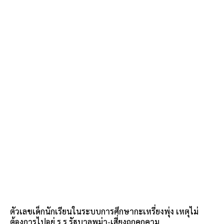
ตัวเลขเด็กนักเรียนในระบบการศึกษากะเหรี่ยงพุ่ง เหตุไม่
ต้องการไปอยู่ ร.ร.รัฐบาลพม่า-เสี่ยงถูกคุกคาม