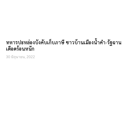
ทหารปะหล่องบังคับเก็บภาษี ชาวบ้านเมืองน้ำคำ-รัฐฉาน
เดือดร้อนหนัก
30 มิถุนายน, 2022