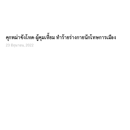
คุกพม่าขังโหด-ผู้คุมเหี้ยม ทำร้ายร่างกายนักโทษการเมือง
23 มิถุนายน, 2022