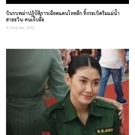
บินรบพม่าปฏิบัติการเฉียดแดนไทยอีก ทิ้งระเบิดริมแม่น้ำ
สาละวิน-คนเจ็บอื้อ
4 กรกฎาคม, 2022