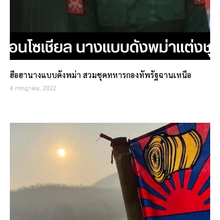
ฮือฮานางแบบดังพม่า สวมชุดทหารกองทัพรัฐฉานเหนือ
4 กรกฎาคม, 2022