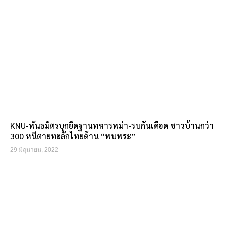
KNU-พันธมิตรบุกยึดฐานทหารพม่า-รบกันเดือด ชาวบ้านกว่า
300 หนีตายทะลักไทยด้าน “พบพระ”
29 มิถุนายน, 2022