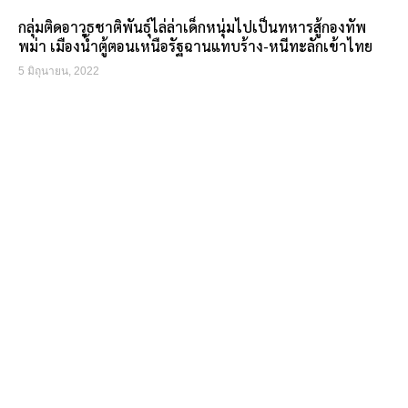
กลุ่มติดอาวุธชาติพันธุ์ไล่ล่าเด็กหนุ่มไปเป็นทหารสู้กองทัพ
พม่า เมืองน้ำตู้ตอนเหนือรัฐฉานแทบร้าง-หนีทะลักเข้าไทย
5 มิถุนายน, 2022