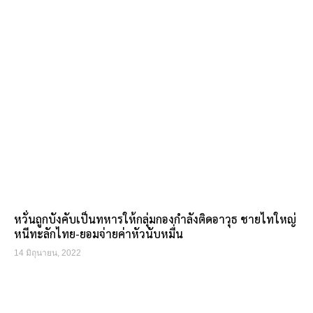
หวั่นถูกบังคับเป็นทหารให้กลุ่มกองกำลังติดอาวุธ ชายไทใหญ่
หนีทะลักไทย-ยอมจ่ายค่าหัวนับหมื่น
14 มิถุนายน, 2022