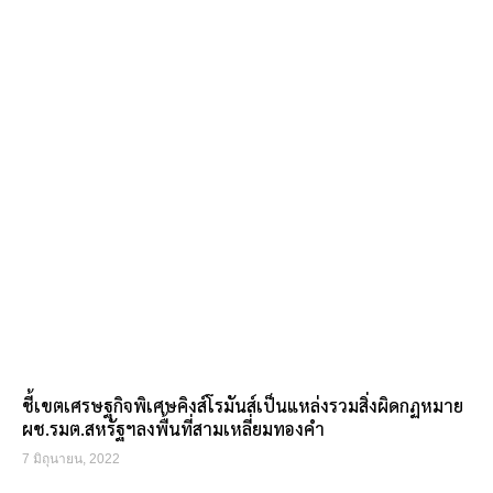
ชี้เขตเศรษฐกิจพิเศษคิงส์โรมันส์เป็นแหล่งรวมสิ่งผิดกฏหมาย
ผช.รมต.สหรัฐฯลงพื้นที่สามเหลี่ยมทองคำ
7 มิถุนายน, 2022