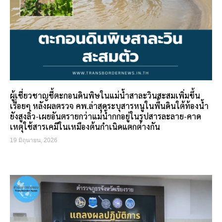
ผู้เชี่ยวชาญชี้ตะกอนดินพิษในแม่น้ำสาละวินสะสมเพิ่มขึ้น
เรื่อยๆ หลังผลตรวจ คพ.ล่าสุดระบุสารหนูในพื้นดินใต้ท้องน้ำ
ยังสูงลิ่ว-เผยอันตรายกว่าแม่น้ำกกอยู่ในรูปสารละลาย-คาด
เหตุใช้สารเคมีในเหมืองต้นกำเนิดแตกต่างกัน
19 มิถุนายน, 2026