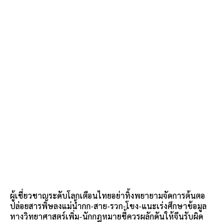
ผู้เชี่ยวชาญระดับโลกเตือนไทยอย่าทิ้งพยายามจัดการต้นตอ
ปล่อยสารพิษลงแม่น้ำกก-สาย-รวก-โขง-แนะเร่งศึกษาข้อมูล
ทางวิทยาศาสตร์เพิ่ม-นักกฎหมายชี้ควรผลักดันให้จีนรับผิด