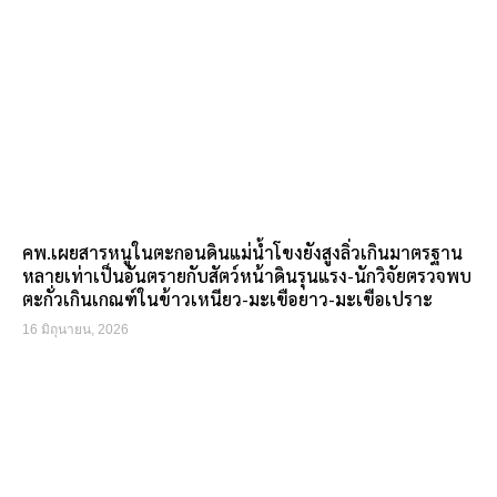
คพ.เผยสารหนูในตะกอนดินแม่น้ำโขงยังสูงลิ่วเกินมาตรฐาน
หลายเท่าเป็นอันตรายกับสัตว์หน้าดินรุนแรง-นักวิจัยตรวจพบ
ตะกั่วเกินเกณฑ์ในข้าวเหนียว-มะเขือยาว-มะเขือเปราะ
16 มิถุนายน, 2026