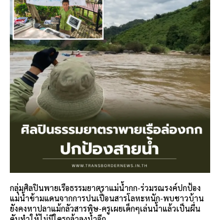
กลุ่มศิลปินพายเรือธรรมยาตราแม่น้ำกก-ร่วมรณรงค์ปกป้อง
แม่น้ำข้ามแดนจากการปนเปื้อนสารโลหะหนัก-พบชาวบ้าน
ยังคงหาปลาแม้กลัวสารพิษ-ครูเผยเด็กๆเล่นน้ำแล้วเป็นผื่น
คันทำให้ไม่มีใครกล้าลงน้ำอีก