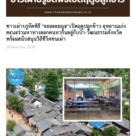
ชาวเผ่าบรูจัดพิธี “อะลออะญะ”เปิดฤดูปลูกข้าว-อุทยานแก่ง
ตะนะร่วมหาทางออกคนหากินอยู่กับป่า-วัฒนธรรมจังหวัด
พร้อมสนับสนุนวิถีชีวิตชนเผ่า
26 มิถุนายน, 2026