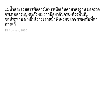
แม่น้ำสายอ่วมสารพัดสารโลหะหนักเกินค่ามาตรฐาน ผลตรวจ
คพ.พบสารหนู-ตะกั่ว-แมงกานีสมากันครบ-ห่วงพื้นที่
ชลประทาน 5 หมื่นไร่กระจายน้ำพิษ-รมช.เกษตรลงพื้นที่หา
ทางแก้
15 มิถุนายน, 2026