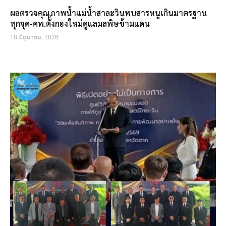
ผลตรวจคุณภาพน้ำแม่น้ำสาละวินพบสารหนูเกินมาตรฐาน
ทุกจุด-คพ.ตั้งกองใหม่ดูแลมลพิษข้ามแดน
18 มิถุนายน, 2026