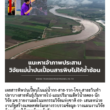
เผยสารพิษปนเปื้อนในแม่น้ำกก-สาย-รวก-โขง-สาละวินทำ
ปลาบางสายพันธุ์เริ่มหายไป-แถมปริมาณสัตว์น้ำลดลง-นัก
วิจัย มช.รายงานผลในมหกรรมวิจัยแห่งชาติ 69- เสนอหน่วย
งานรัฐสร้างแพลตฟอร์มกลางรวบรวมข้อมูล-วางแผนงานวิจัย