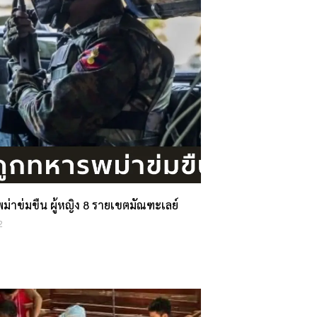
่าข่มขืน ผู้หญิง 8 รายเขตมัณฑะเลย์
2