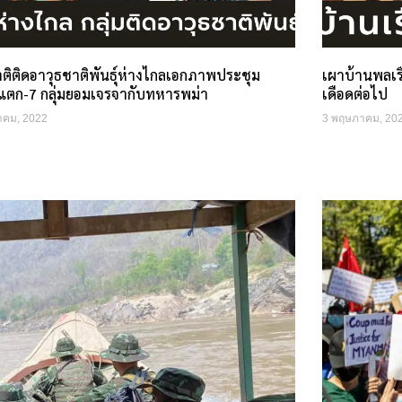
าติติดอาวุธชาติพันธุ์ห่างไกลเอกภาพประชุม
เผาบ้านพลเรื
แตก-7 กลุ่มยอมเจรจากับทหารพม่า
เดือดต่อไป
าคม, 2022
3 พฤษภาคม, 20