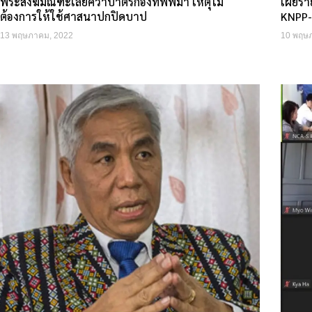
พระสงฆ์มัณฑะเลย์คว่ำบาตรกองทัพพม่า เหตุไม่
เผยราย
ต้องการให้ใช้ศาสนาปกปิดบาป
KNPP-
13 พฤษภาคม, 2022
10 พฤษ