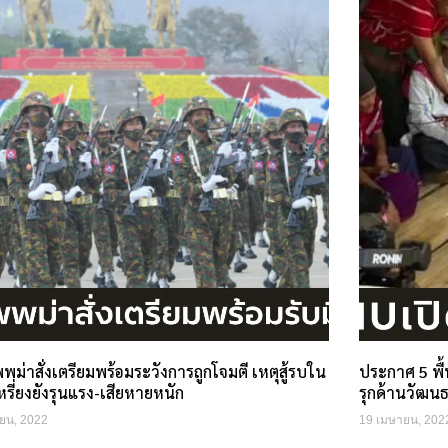
พม่าสั่งเตรียมพร้อมระวังการถูกโจมตี เหตุสู้รบใน
ประกาศ 5 พื้
หรี่ยงยังรุนแรง-เสียหายหนัก
รุกด้านวัฒน
ยน, 2022
19 เมษายน, 202