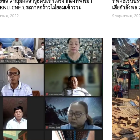
ชื่อ 9 กลุ่มติดอาวุธตบเท้าเจรจากองทัพพม่า
ทัพคะเรนนีรบ
KNU-CNF ประกาศกร้าวไม่ยอมเข้าร่วม
เสียกำลังพล
ภาคม, 2022
9 พฤษภาคม, 20