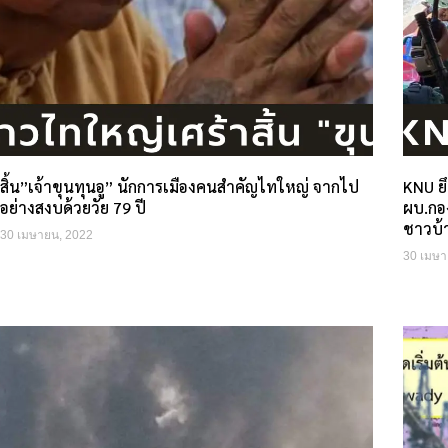
สิ้น”เจ้าขุนทุนอู” นักการเมืองคนสำคัญไทใหญ่ จากไป
KNU ย
อย่างสงบด้วยวัย 79 ปี
ผบ.กอง
ชาวบ้
30 เมษายน, 2022
30 เมษา