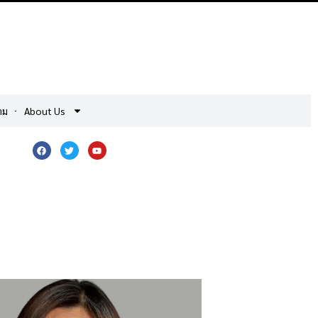
าม
About Us