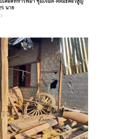
เดือดทหารพม่า ซุ่มโจมตี-ตั้ตมะด่อว์สูญ
 25 นาย
22