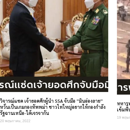
วิจารณ์แซด เจ้ายอดศึกผู้นำ SSA จับมือ “มินอ่องลาย”
ทหารพ
หวั่นเป็นเกมกองทัพพม่า ชาวไทใหญ่อยากให้กองกำลัง
เข้มพื
รัฐฉานเหนือ-ใต้เจรจากัน
19 พฤษ
20 พฤษภาคม, 2022