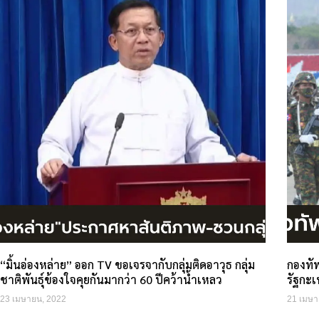
“มิ้นอ่องหล่าย” ออก TV ขอเจรจากับกลุ่มติดอาวุธ กลุ่ม
กองทัพ
ชาติพันธุ์ข้องใจคุยกันมากว่า 60 ปีคว้าน้ำเหลว
รัฐกะเ
23 เมษายน, 2022
21 เมษา