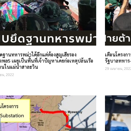
ึดฐานทหารพม่าได้อีกแต่ต้องสูญเสียรอง
เตือนโครงกา
พล5 เผยเป็นพื้นที่เจ้าปัญหาเคยก่อเหตุปล้นเรือ
รัฐบาลทหาร-ฝ
านในแม่น้ำสาละวิน
29 เมษายน, 202
ยน, 2022